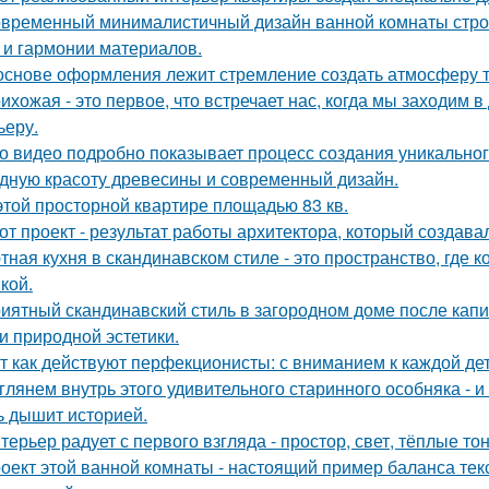
временный минималистичный дизайн ванной комнаты строи
 и гармонии материалов.
основе оформления лежит стремление создать атмосферу т
ихожая - это первое, что встречает нас, когда мы заходим 
ьеру.
о видео подробно показывает процесс создания уникального
дную красоту древесины и современный дизайн.
этой просторной квартире площадью 83 кв.
от проект - результат работы архитектора, который создава
тная кухня в скандинавском стиле - это пространство, где 
кой.
иятный скандинавский стиль в загородном доме после капит
 и природной эстетики.
т как действуют перфекционисты: с вниманием к каждой дет
глянем внутрь этого удивительного старинного особняка - и
ь дышит историей.
терьер радует с первого взгляда - простор, свет, тёплые т
оект этой ванной комнаты - настоящий пример баланса текс