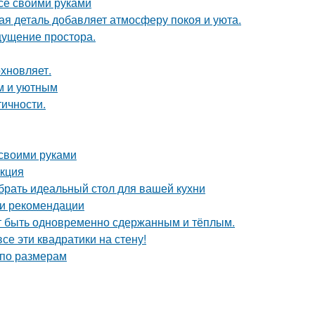
всё своими руками
ая деталь добавляет атмосферу покоя и уюта.
ощущение простора.
хновляет.
м и уютным
тичности.
 своими руками
укция
брать идеальный стол для вашей кухни
 и рекомендации
ет быть одновременно сдержанным и тёплым.
се эти квадратики на стену!
 по размерам