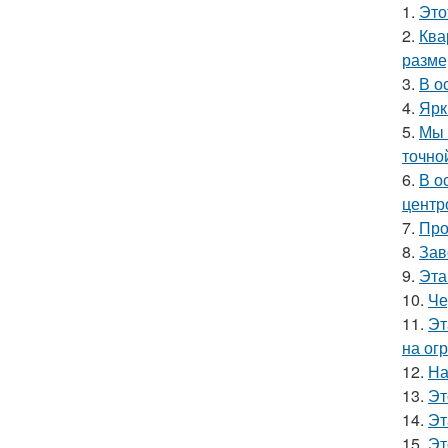
1.
Это
2.
Ква
разме
3.
В о
4.
Ярк
5.
Мы 
точно
6.
В о
центр
7.
Про
8.
Зав
9.
Эта
10.
Че
11.
Эт
на ог
12.
На
13.
Эт
14.
Эт
15.
Эт