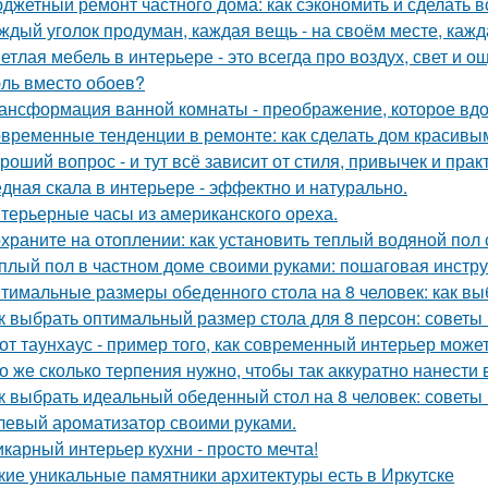
джетный ремонт частного дома: как сэкономить и сделать 
ждый уголок продуман, каждая вещь - на своём месте, кажд
етлая мебель в интерьере - это всегда про воздух, свет и 
ль вместо обоев?
ансформация ванной комнаты - преображение, которое вдо
временные тенденции в ремонте: как сделать дом красивы
роший вопрос - и тут всё зависит от стиля, привычек и прак
дная скала в интерьере - эффектно и натурально.
терьерные часы из американского ореха.
храните на отоплении: как установить теплый водяной пол
плый пол в частном доме своими руками: пошаговая инстр
тимальные размеры обеденного стола на 8 человек: как вы
к выбрать оптимальный размер стола для 8 персон: советы
от таунхаус - пример того, как современный интерьер мож
о же сколько терпения нужно, чтобы так аккуратно нанести в
к выбрать идеальный обеденный стол на 8 человек: советы
левый ароматизатор своими руками.
карный интерьер кухни - просто мечта!
кие уникальные памятники архитектуры есть в Иркутске