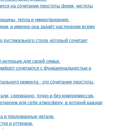
тся на сочетании простоты форм, чистоты
ишины, тепла и умиротворения.
в дом, и именно она задаёт настроение всему
 рустикального стола, который сочетает
л интерьер для своей семьи.
комфорт сочетается с функциональностью и
ального ремонта - это сочетание простоты,
али, сдержанно, точно и без компромиссов.
 откроем для себя атмосферу, в которой каждая
она и продуманные детали.
тур и оттенков.