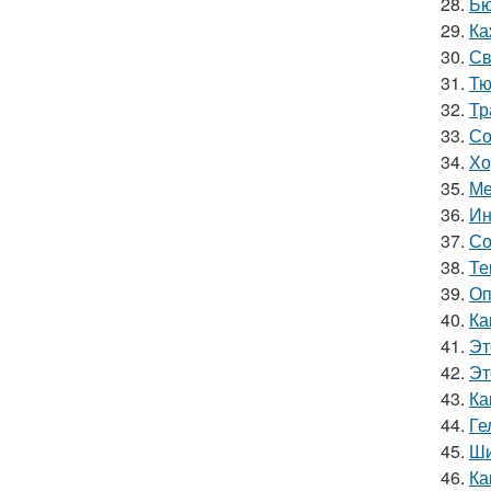
28.
Бю
29.
Ка
30.
Св
31.
Тю
32.
Тр
33.
Со
34.
Хо
35.
Ме
36.
Ин
37.
Со
38.
Те
39.
Оп
40.
Ка
41.
Эт
42.
Эт
43.
Ка
44.
Ге
45.
Ши
46.
Ка