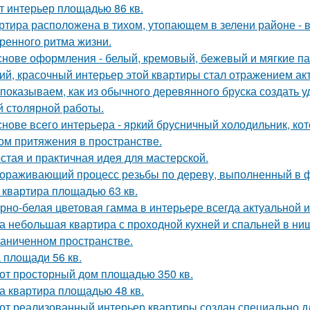
т интерьер площадью 86 кв.
ртира расположена в тихом, утопающем в зелени районе - 
ренного ритма жизни.
снове оформления - белый, кремовый, бежевый и мягкие па
ий, красочный интерьер этой квартиры стал отражением ак
показываем, как из обычного деревянного бруска создать 
й столярной работы.
снове всего интерьера - яркий брусничный холодильник, к
ом притяжения в пространстве.
стая и практичная идея для мастерской.
ораживающий процесс резьбы по дереву, выполненный в ф
 квартира площадью 63 кв.
рно-белая цветовая гамма в интерьере всегда актуальной и
а небольшая квартира с проходной кухней и спальней в н
раниченном пространстве.
 площади 56 кв.
от просторный дом площадью 350 кв.
а квартира площадью 48 кв.
от реализованный интерьер квартиры создан специально д