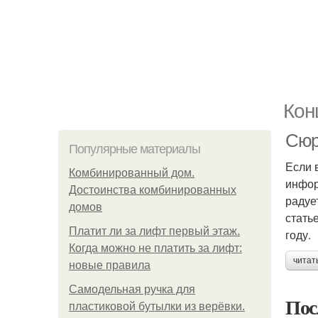
Кон
Сюр
Популярные материалы
Если 
Комбинированный дом.
инфор
Достоинства комбинированных
радуе
домов
стать
Платит ли за лифт первый этаж.
году.
Когда можно не платить за лифт:
читат
новые правила
Самодельная ручка для
Пос
пластиковой бутылки из верёвки.