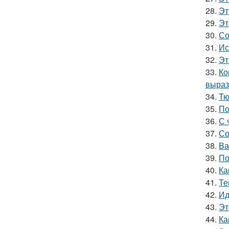
28.
Эт
29.
Эт
30.
Со
31.
Ис
32.
Эт
33.
Ко
выраз
34.
Тю
35.
По
36.
С 
37.
Со
38.
Ва
39.
По
40.
Ка
41.
Те
42.
Ид
43.
Эт
44.
Ка