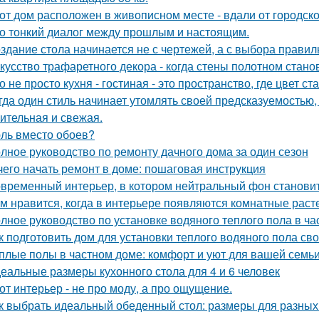
от дом расположен в живописном месте - вдали от городско
о тонкий диалог между прошлым и настоящим.
здание стола начинается не с чертежей, а с выбора прави
кусство трафаретного декора - когда стены полотном стано
о не просто кухня - гостиная - это пространство, где цвет с
гда один стиль начинает утомлять своей предсказуемостью, 
ительная и свежая.
ль вместо обоев?
лное руководство по ремонту дачного дома за один сезон
чего начать ремонт в доме: пошаговая инструкция
временный интерьер, в котором нейтральный фон становит
м нравится, когда в интерьере появляются комнатные раст
лное руководство по установке водяного теплого пола в ч
к подготовить дом для установки теплого водяного пола св
плые полы в частном доме: комфорт и уют для вашей семь
еальные размеры кухонного стола для 4 и 6 человек
от интерьер - не про моду, а про ощущение.
к выбрать идеальный обеденный стол: размеры для разных