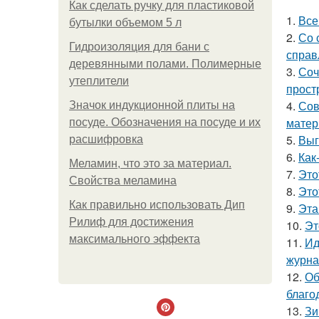
Как сделать ручку для пластиковой
1.
Все
бутылки объемом 5 л
2.
Со 
Гидроизоляция для бани с
справ
деревянными полами. Полимерные
3.
Соч
утеплители
прост
4.
Сов
Значок индукционной плиты на
матер
посуде. Обозначения на посуде и их
5.
Выг
расшифровка
6.
Как
Меламин, что это за материал.
7.
Это
Свойства меламина
8.
Это
Как правильно использовать Дип
9.
Эта
Рилиф для достижения
10.
Эт
максимального эффекта
11.
Ид
журнал
12.
Об
благо
13.
Зи