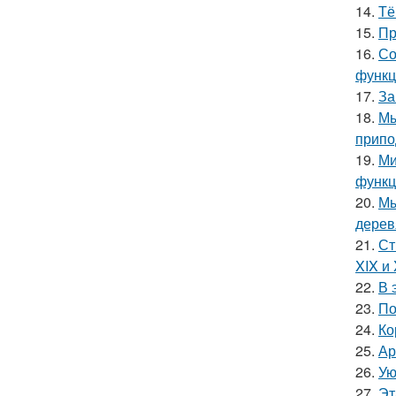
14.
Тё
15.
Пр
16.
Со
функц
17.
За
18.
Мы
припо
19.
Ми
функц
20.
Мы
дерев
21.
Ст
XIX и
22.
В 
23.
По
24.
Ко
25.
Ар
26.
Ую
27.
Эт