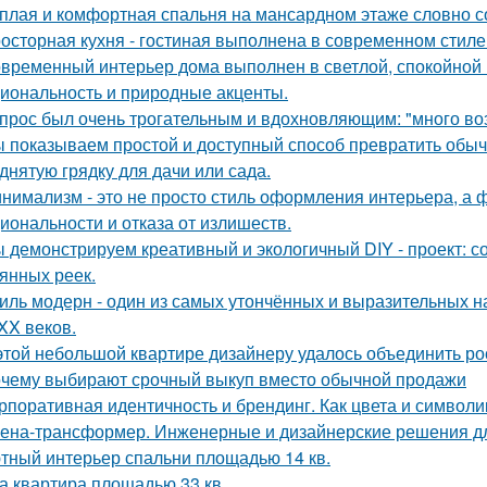
плая и комфортная спальня на мансардном этаже словно со
осторная кухня - гостиная выполнена в современном стиле 
временный интерьер дома выполнен в светлой, спокойной 
иональность и природные акценты.
прос был очень трогательным и вдохновляющим: "много возд
 показываем простой и доступный способ превратить обы
днятую грядку для дачи или сада.
нимализм - это не просто стиль оформления интерьера, а 
иональности и отказа от излишеств.
 демонстрируем креативный и экологичный DIY - проект: с
янных реек.
иль модерн - один из самых утончённых и выразительных 
 XX веков.
этой небольшой квартире дизайнеру удалось объединить ро
чему выбирают срочный выкуп вместо обычной продажи
рпоративная идентичность и брендинг. Как цвета и символи
ена-трансформер. Инженерные и дизайнерские решения д
тный интерьер спальни площадью 14 кв.
а квартира площадью 33 кв.