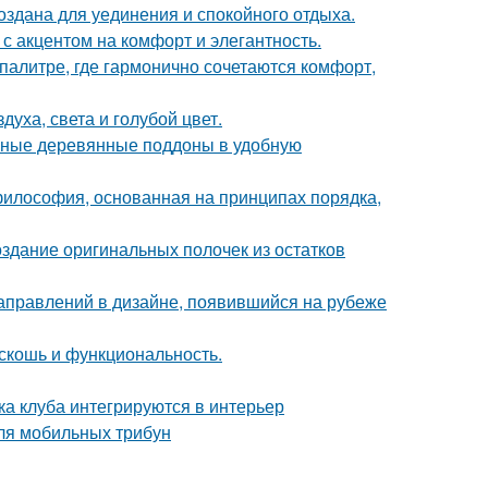
здана для уединения и спокойного отдыха.
с акцентом на комфорт и элегантность.
палитре, где гармонично сочетаются комфорт,
уха, света и голубой цвет.
чные деревянные поддоны в удобную
философия, основанная на принципах порядка,
оздание оригинальных полочек из остатков
направлений в дизайне, появившийся на рубеже
скошь и функциональность.
ка клуба интегрируются в интерьер
ля мобильных трибун