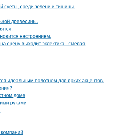
й суеты, среди зелени и тишины.
льной древесины.
вятся.
тановится настроением.
на сцену выходит эклектика - смелая,
ся идеальным полотном для ярких акцентов.
ения?
астном доме
оими руками
и
 компаний