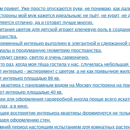
м привет. Уже просто опускаются руки, не понимаю, как дал
стороны мой муж кажется идеальным: не пьёт, не курит, не 
ляется отлично, да и готовит лучше многих.
етания цветов для детской играют ключевую роль в создан
ранства.
ременный интерьер выполнен в элегантной и сдержанной с
иалы и продуманную геометрию пространства.
лядит свежо, светло и очень гармонично.
-то раз, когда моя тёща гостила у нас, случилась небольшая
т интерьер - эксперимент с цветом, а не как привычное жил
т интерьер площадью 86 кв.
 квартира с панорамным видом на Москву построена на при
от интерьер площадью 40 кв.
еи для оформления гардеробной иногда проще всего искать
ах, а в кино.
щее восприятие интерьера квартиры формируется не только
даря оформлению стен.
мний период настоящим испытанием для комнатных растен