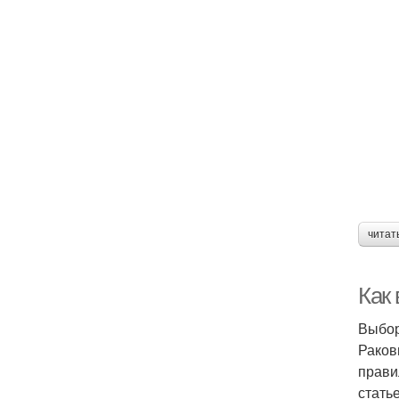
читат
Как
Выбор
Раков
прави
стать