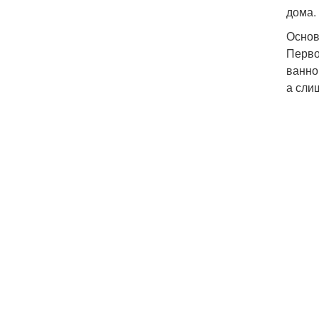
дома.
Основ
Перво
ванно
а сли