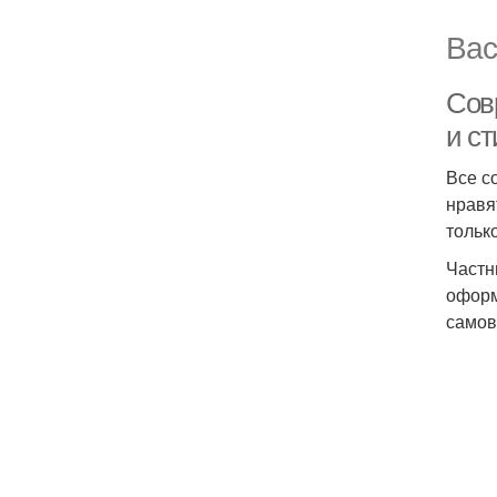
Вас
Сов
и с
Все с
нравя
тольк
Частн
оформ
самов