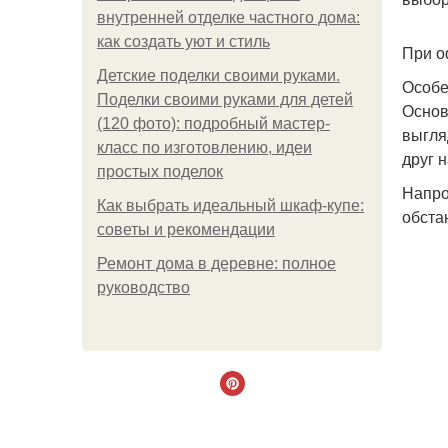
внутренней отделке частного дома:
как создать уют и стиль
При о
Детские поделки своими руками.
Особе
Поделки своими руками для детей
Основ
(120 фото): подробный мастер-
выгля
класс по изготовлению, идеи
друг 
простых поделок
Напро
Как выбрать идеальный шкаф-купе:
обста
советы и рекомендации
Ремонт дома в деревне: полное
руководство