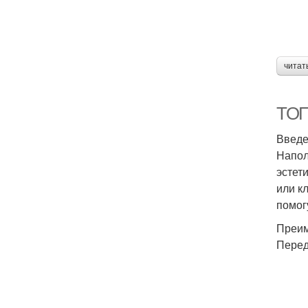
читат
ТОП
Введ
Напол
эстет
или к
помог
Преим
Перед