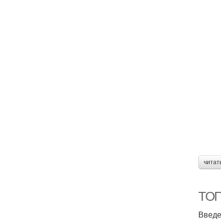
читат
ТОП
Введ