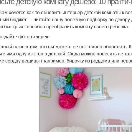
асьте детскую комнату дешево: 10 практи
Вам хочется как-то обновить интерьер детской комнаты к ве
ный бюджет — читайте нашу полезную подборку по декору д
 и быстрых способов преобразить комнату своего ребенка.
оздайте фото-галерею
авный плюс в том, что вы можете ее постоянно обновлять. 
ьте ими одну из стен в детской. Сюда можно повесить не т
ие сердцу вещицы (например, бирочку из роддома или перв