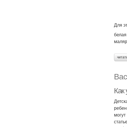
Для э
белая
маляр
читат
Вас
Как 
Детск
ребен
могут
стать