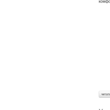
комфо
читат