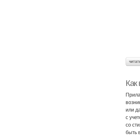
читат
Как
Прила
возни
или д
с уче
со ст
быть 