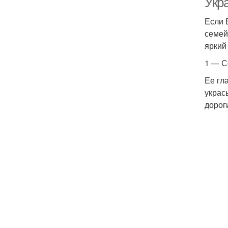
Укр
Если 
семей
яркий
1 — С
Ее гл
украс
дорог