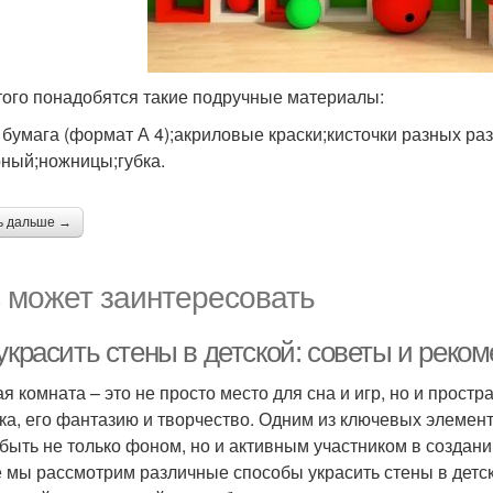
того понадобятся такие подручные материалы:
 бумага (формат А 4);акриловые краски;кисточки разных ра
ный;ножницы;губка.
ь дальше →
 может заинтересовать
украсить стены в детской: советы и реко
ая комната – это не просто место для сна и игр, но и прост
ка, его фантазию и творчество. Одним из ключевых элемент
 быть не только фоном, но и активным участником в созда
е мы рассмотрим различные способы украсить стены в детск