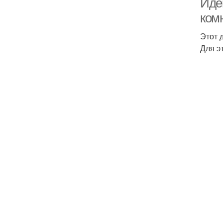
Иде
ком
Этот 
Для э