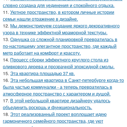
словно создана для уединения и спокойного отдыха.
11.
Уютное пространство, в котором личные истории
семьи нашли отражение в дизайне.
12.
Мы демонстрируем создание яркого декоративного
узора в технике эффектной мраморной текстуры.
13.
Однушка со сложной планировкой превратилась в
по-настоящему элегантное пространство, где каждый
метр работает на комфорт и красоту.
14.
Процесс сборки эффектного круглого стола из
оливкового дерева и прозрачной эпоксидной смолы.
15.
Эта квартира площадью 37 кв.
16.
Эта небольшая квартира в Санкт-петербурге когда-то
была частью коммуналки - а теперь превратилась в
атмосферное пространство с характером и душой.
17.
В этой небольшой квартире дизайнеру удалось
объединить роскошь и функциональность.
18.
Этот реализованный проект воплощает идею
гармоничного семейного пространства, где уют