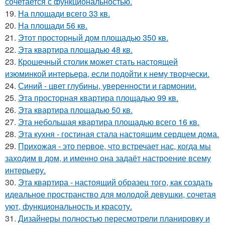
сочетается с функциональностью.
19.
На площади всего 33 кв.
20.
На площади 56 кв.
21.
Этот просторный дом площадью 350 кв.
22.
Эта квартира площадью 48 кв.
23.
Крошечный столик может стать настоящей
изюминкой интерьера, если подойти к нему творчески.
24.
Синий - цвет глубины, уверенности и гармонии.
25.
Эта просторная квартира площадью 99 кв.
26.
Эта квартира площадью 50 кв.
27.
Эта небольшая квартира площадью всего 16 кв.
28.
Эта кухня - гостиная стала настоящим сердцем дома.
29.
Прихожая - это первое, что встречает нас, когда мы
заходим в дом, и именно она задаёт настроение всему
интерьеру.
30.
Эта квартира - настоящий образец того, как создать
идеальное пространство для молодой девушки, сочетая
уют, функциональность и красоту.
31.
Дизайнеры полностью пересмотрели планировку и