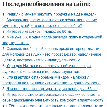
Последние обновления на сайте:
1.
Решили с мужем закупить продукты на две недели.
2.
Задаюсь вопросом: осознают ли жёны, вернувшие
мужа от другой, что он остался не из любви?
3.
Интерьер квартиры площадью 50 кв.
4.
Мне уже 56, я одна после развода, живу в старенькой
квартире отца.
5.
Смелый, необычный и очень яркий интерьер квартиры
для молодой девушки - это пространство, наполненное
цветом, настроением и индивидуальностью.
6.
Утро для Натальи началось как обычно: лекция,
аудитория, конспекты и вопросы студентов.
7.
Эта квартира с панорамным видом на Москву
построена на принципах спокойствия и долговечности.
8.
Эта просторная квартира - студия площадью 63 кв.
9.
Интерьер в стиле американской классики сочетает в
себе сдержанную элегантность, комфорт и практичность.
10.
Тёплая и комфортная спальня на мансардном этаже