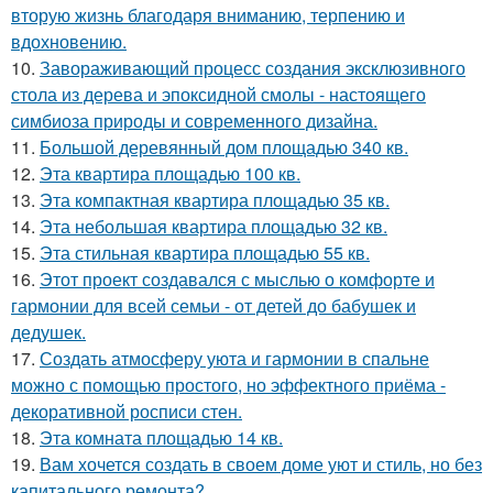
вторую жизнь благодаря вниманию, терпению и
вдохновению.
10.
Завораживающий процесс создания эксклюзивного
стола из дерева и эпоксидной смолы - настоящего
симбиоза природы и современного дизайна.
11.
Большой деревянный дом площадью 340 кв.
12.
Эта квартира площадью 100 кв.
13.
Эта компактная квартира площадью 35 кв.
14.
Эта небольшая квартира площадью 32 кв.
15.
Эта стильная квартира площадью 55 кв.
16.
Этот проект создавался с мыслью о комфорте и
гармонии для всей семьи - от детей до бабушек и
дедушек.
17.
Создать атмосферу уюта и гармонии в спальне
можно с помощью простого, но эффектного приёма -
декоративной росписи стен.
18.
Эта комната площадью 14 кв.
19.
Вам хочется создать в своем доме уют и стиль, но без
капитального ремонта?