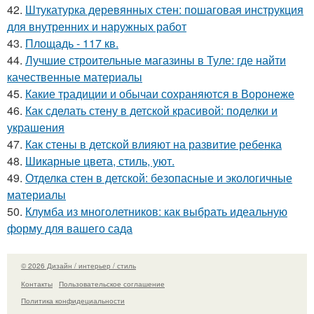
42.
Штукатурка деревянных стен: пошаговая инструкция
для внутренних и наружных работ
43.
Площадь - 117 кв.
44.
Лучшие строительные магазины в Туле: где найти
качественные материалы
45.
Какие традиции и обычаи сохраняются в Воронеже
46.
Как сделать стену в детской красивой: поделки и
украшения
47.
Как стены в детской влияют на развитие ребенка
48.
Шикарные цвета, стиль, уют.
49.
Отделка стен в детской: безопасные и экологичные
материалы
50.
Клумба из многолетников: как выбрать идеальную
форму для вашего сада
© 2026 Дизайн / интерьер / стиль
Контакты
Пользовательское соглашение
Политика конфидециальности