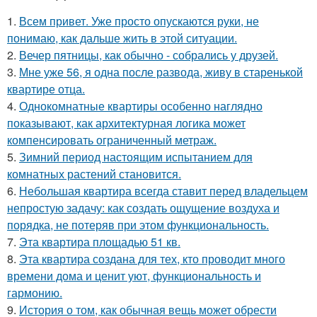
1.
Всем привет. Уже просто опускаются руки, не
понимаю, как дальше жить в этой ситуации.
2.
Вечер пятницы, как обычно - собрались у друзей.
3.
Мне уже 56, я одна после развода, живу в старенькой
квартире отца.
4.
Однокомнатные квартиры особенно наглядно
показывают, как архитектурная логика может
компенсировать ограниченный метраж.
5.
Зимний период настоящим испытанием для
комнатных растений становится.
6.
Небольшая квартира всегда ставит перед владельцем
непростую задачу: как создать ощущение воздуха и
порядка, не потеряв при этом функциональность.
7.
Эта квартира площадью 51 кв.
8.
Эта квартира создана для тех, кто проводит много
времени дома и ценит уют, функциональность и
гармонию.
9.
История о том, как обычная вещь может обрести