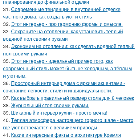
планирования до финальной отделки
31.
Современные тенденции в внутренней отделке
частного дома: как создать уют и стиль
32.
Этот интерьер - про гармонию формы и смысла.
33.
Сохраните на отоплении: как установить теплый
водяной пол своими руками
34.
Экономим на отоплении: как сделать водяной теплый
пол своими руками
35.
Этот интерьер - идеальный пример того, как
современный стиль может быть не холодным, а тёплым
и уютным.
36.
Просторный интерьер дома с яркими акцентами -
сочетание лёгкости, стиля и индивидуальности.
37.
Как выбрать правильный размер стола для 8 человек
38.
Журнальный стол своими руками.
39.
Шикарный интерьер кухни - просто мечта!
40.
Тёплая атмосфера настоящего горного шале - место,
где уют встречается с величием природы.
41.
Какие интересные факты о архитектуре Кремля