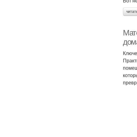
Вот н
читат
Мат
дом
Ключе
Практ
помещ
котор
превр