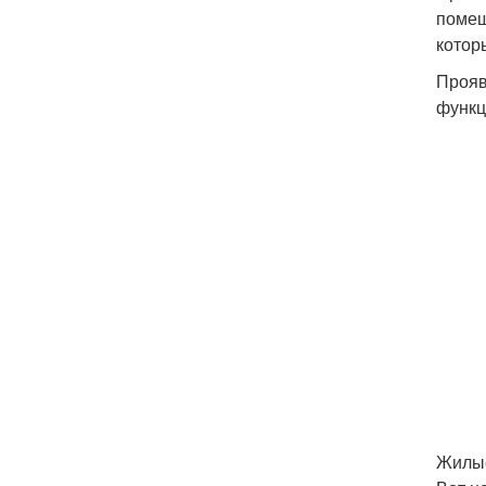
помещ
котор
Прояв
функц
Жилы