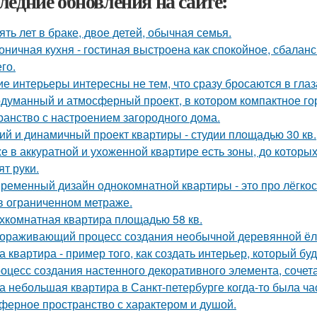
ледние обновления на сайте:
ять лет в браке, двое детей, обычная семья.
оничная кухня - гостиная выстроена как спокойное, сбалан
го.
ие интерьеры интересны не тем, что сразу бросаются в глаза
думанный и атмосферный проект, в котором компактное го
ранство с настроением загородного дома.
ий и динамичный проект квартиры - студии площадью 30 кв.
е в аккуратной и ухоженной квартире есть зоны, до которых
ят руки.
ременный дизайн однокомнатной квартиры - это про лёгко
в ограниченном метраже.
хкомнатная квартира площадью 58 кв.
ораживающий процесс создания необычной деревянной ёлки
а квартира - пример того, как создать интерьер, который бу
оцесс создания настенного декоративного элемента, сочета
а небольшая квартира в Санкт-петербурге когда-то была ча
ферное пространство с характером и душой.