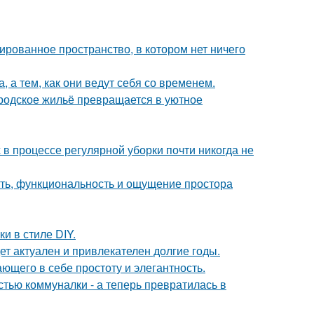
сированное пространство, в котором нет ничего
, а тем, как они ведут себя со временем.
родское жильё превращается в уютное
 в процессе регулярной уборки почти никогда не
сть, функциональность и ощущение простора
 в стиле DIY.
дет актуален и привлекателен долгие годы.
ющего в себе простоту и элегантность.
стью коммуналки - а теперь превратилась в