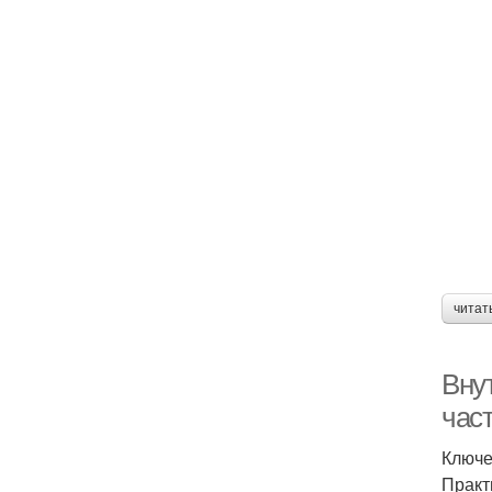
читат
Вну
час
Ключе
Практ