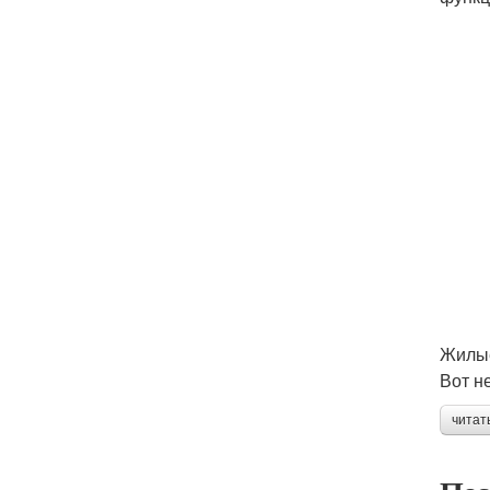
Жилы
Вот н
читат