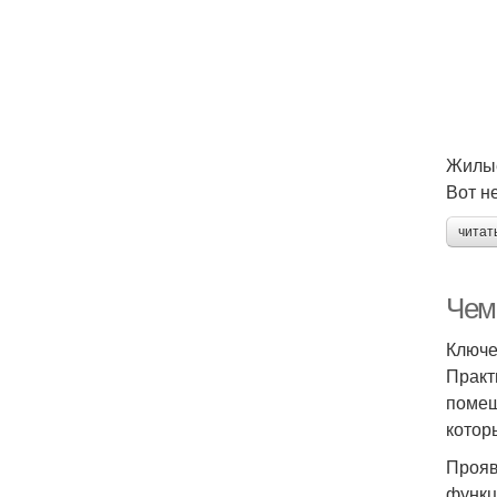
Жилы
Вот н
читат
Чем 
Ключе
Практ
помещ
котор
Прояв
функц