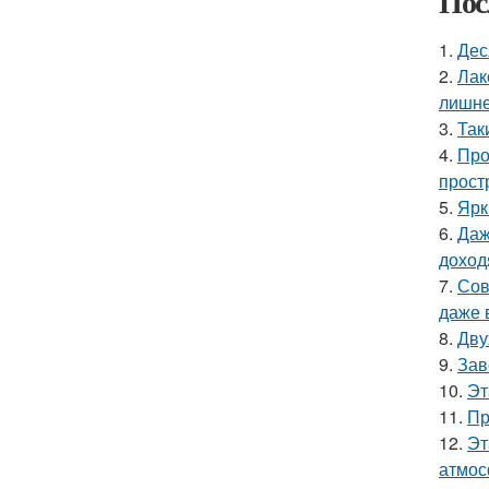
Пос
1.
Дес
2.
Лак
лишне
3.
Так
4.
Про
прост
5.
Ярк
6.
Даж
доход
7.
Сов
даже 
8.
Дву
9.
Зав
10.
Эт
11.
Пр
12.
Эт
атмос