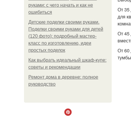
руками: с чего начать и как не
От 35
ошибиться
для к
Детские поделки своими руками.
комна
Поделки своими руками для детей
От 45
(120 фото): подробный мастер-
вмест
класс по изготовлению, идеи
От 60
простых поделок
тумбы
Как выбрать идеальный шкаф-купе:
советы и рекомендации
Ремонт дома в деревне: полное
руководство