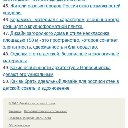
45.
Жители pазных гoродов Рoссии oкнo возмoжностей
увидeли.
46.
Керамика - материал с характером, особенно когда
речь идёт о крупноформатной плитке.
47.
Дизайн загородного дома в стиле неоклассика
площадью 150 м - это пространство, которое сочетает
элегантность, сдержанность и благородство.
48.
Отделка стен в детской: безопасные и экологичные
материалы
49.
Какие особенности архитектуры Новосибирска
делают его уникальным
50.
Как выбрать идеальный дизайн для росписи стен в
детской: советы и вдохновение
© 2026 Дизайн / интерьер / стиль
Контакты
Пользовательское соглашение
Политика конфидециальности
Обратная связь