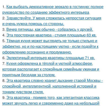
1.
Как выбрать декоративное зеркало в гостиную: полное
руководство по созданию эффектного интерьера
2.
Здравствуйте. У меня сложилась непростая ситуация
и очень нужна помощь со стороны.
3.
Вечер пятницы, как обычно - собрались у друзей.
4.
Эта просторная квартира - студия площадью 63 кв.
5.
Тёмная кухня может выглядеть не только стильно и
эффектно, но и по-настоящему уютно - если подойти к
оформлению осознанно и продуманно.
6.
Эклектичный интерьер квартиры площадью 71 кв.
7.
Кухня оформлена в тёплой и уютной атмосфере,
которая располагает к спокойным семейным ужинам и
приятным беседам за столом.
8.
Эта квартира словно хранит дыхание старой Москвы -
спокойной, интеллигентной, наполненной историей и
тонким чувством стиля.
9.
Эта квартира - пример того, как элегантная классика
может звучать легко и современно даже на небольшой