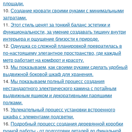
площади.
10.
Создание кровати своими руками с минимальными
затратами.
11.
Этот стиль ценят за тонкий баланс эстетики и
функциональности, за умение создавать тишину внутри
интерьера и ощущение близости к природе.
12.
Однушка со сложной планировкой превратилась в
по-настоящему элегантное пространство, где каждый
метр работает на комфорт и красоту.
13.
Мы показываем, как своими руками сделать удобный
выдвижной боковой шкаф для хранения.
14.
Мы показываем полный процесс создания
нестандартного электрического камина с потайным
выдвижным ящиком и декоративными парящими
полками.
15.
Увлекательный процесс установки встроенного
шкафа с элементами подсветки.
16.
Подробный процесс создания деревянной коробки
ручной работы - от подготовки деталей до финальной