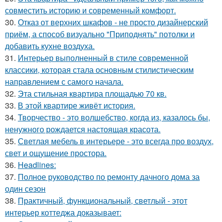
совместить историю и современный комфорт.
30.
Отказ от верхних шкафов - не просто дизайнерский
приём, а способ визуально "Приподнять" потолки и
добавить кухне воздуха.
31.
Интерьер выполненный в стиле современной
классики, которая стала основным стилистическим
направлением с самого начала.
32.
Эта стильная квартира площадью 70 кв.
33.
В этой квартире живёт история.
34.
Творчество - это волшебство, когда из, казалось бы,
ненужного рождается настоящая красота.
35.
Светлая мебель в интерьере - это всегда про воздух,
свет и ощущение простора.
36.
Headlines:
37.
Полное руководство по ремонту дачного дома за
один сезон
38.
Практичный, функциональный, светлый - этот
интерьер коттеджа доказывает: