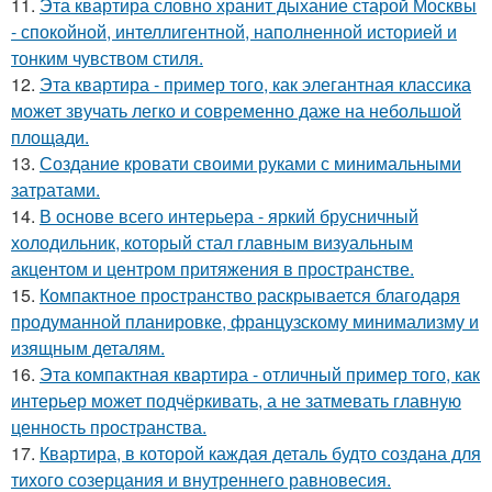
11.
Эта квартира словно хранит дыхание старой Москвы
- спокойной, интеллигентной, наполненной историей и
тонким чувством стиля.
12.
Эта квартира - пример того, как элегантная классика
может звучать легко и современно даже на небольшой
площади.
13.
Создание кровати своими руками с минимальными
затратами.
14.
В основе всего интерьера - яркий брусничный
холодильник, который стал главным визуальным
акцентом и центром притяжения в пространстве.
15.
Компактное пространство раскрывается благодаря
продуманной планировке, французскому минимализму и
изящным деталям.
16.
Эта компактная квартира - отличный пример того, как
интерьер может подчёркивать, а не затмевать главную
ценность пространства.
17.
Квартира, в которой каждая деталь будто создана для
тихого созерцания и внутреннего равновесия.