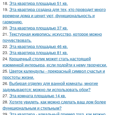
18.
Эта квартира площадью 51 кв.
19.
Эта квартира создана для тех, кто проводит много
времени дома и ценит уют, функциональность и
гармонию.
20.
Эта квартира площадью 37 кв.
21.
Текстурная живопись: искусство, которое можно
почувствовать.
22.
Эта квартира площадью 46 кв.
23.
Эта квартира площадью 81 кв.
24.
Крошечный столик может стать настоящей
изюминкой интерьера, если подойти к нему творчески.
25.
Цветок календулы - прекрасный символ счастья и
простоты жизни.
26.
Выбирая отделку для ванной комнаты, многие
задумываются: можно ли использовать обои?
27.
Эта комната площадью 14 кв.
28.
Хотите увидеть, как можно сделать ваш дом более
функциональным и стильным?
29.
Эта квартира - идеальный пример того, как можно