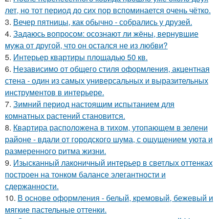
лет, но тот период до сих пор вспоминается очень чётко.
3.
Вечер пятницы, как обычно - собрались у друзей.
4.
Задаюсь вопросом: осознают ли жёны, вернувшие
мужа от другой, что он остался не из любви?
5.
Интерьер квартиры площадью 50 кв.
6.
Независимо от общего стиля оформления, акцентная
стена - один из самых универсальных и выразительных
инструментов в интерьере.
7.
Зимний период настоящим испытанием для
комнатных растений становится.
8.
Квартира расположена в тихом, утопающем в зелени
районе - вдали от городского шума, с ощущением уюта и
размеренного ритма жизни.
9.
Изысканный лаконичный интерьер в светлых оттенках
построен на тонком балансе элегантности и
сдержанности.
10.
В основе оформления - белый, кремовый, бежевый и
мягкие пастельные оттенки.