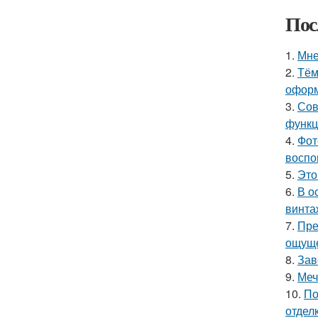
Пос
1.
Мне
2.
Тём
оформ
3.
Сов
функц
4.
Фот
воспо
5.
Это
6.
В о
винта
7.
Пре
ощуще
8.
Зав
9.
Меч
10.
По
отделк