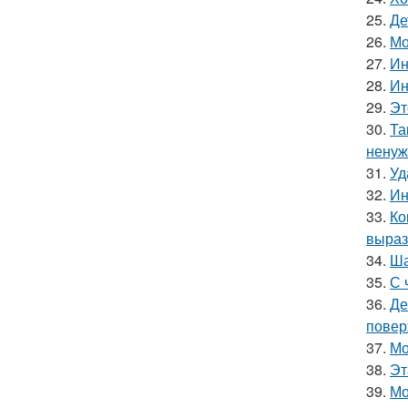
25.
Де
26.
Мо
27.
Ин
28.
Ин
29.
Эт
30.
Та
ненуж
31.
Уд
32.
Ин
33.
Ко
выраз
34.
Ша
35.
С 
36.
Де
повер
37.
Мо
38.
Эт
39.
Мо