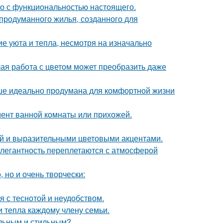
го с функциональностью настоящего.
продуманного жилья, созданного для
е уюта и тепла, несмотря на изначально
лая работа с цветом может преобразить даже
ише идеально продумана для комфортной жизни
мент ванной комнаты или прихожей.
ой и выразительными цветовыми акцентами.
легантность переплетаются с атмосферой
 но и очень творчески:
 с теснотой и неудобством.
и тепла каждому члену семьи.
альным и стильным?