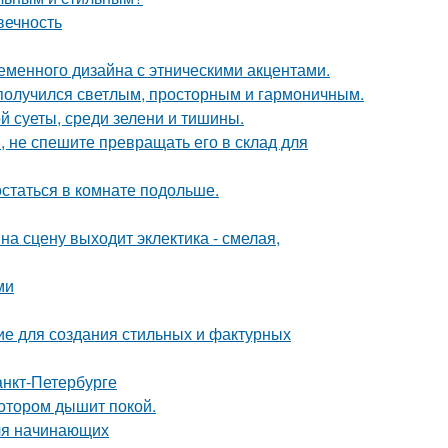
вечность
еменного дизайна с этническими акцентами.
получился светлым, просторным и гармоничным.
й суеты, среди зелени и тишины.
, не спешите превращать его в склад для
остаться в комнате подольше.
на сцену выходит эклектика - смелая,
ми
ие для создания стильных и фактурных
анкт-Петербурге
котором дышит покой.
для начинающих