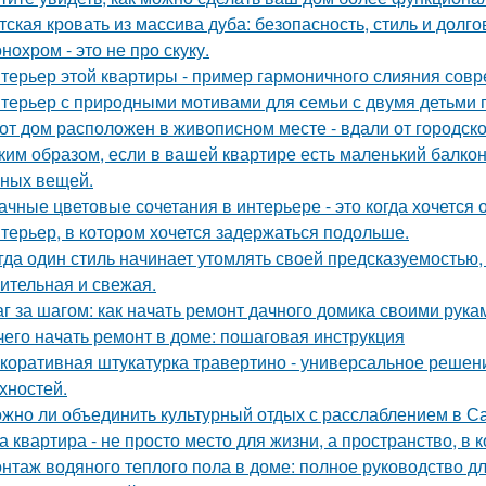
тская кровать из массива дуба: безопасность, стиль и долго
нохром - это не про скуку.
терьер этой квартиры - пример гармоничного слияния совр
терьер с природными мотивами для семьи с двумя детьми 
от дом расположен в живописном месте - вдали от городско
ким образом, если в вашей квартире есть маленький балкон
ных вещей.
ачные цветовые сочетания в интерьере - это когда хочется 
терьер, в котором хочется задержаться подольше.
гда один стиль начинает утомлять своей предсказуемостью, 
ительная и свежая.
г за шагом: как начать ремонт дачного домика своими рука
чего начать ремонт в доме: пошаговая инструкция
коративная штукатурка травертино - универсальное решен
хностей.
жно ли объединить культурный отдых с расслаблением в С
а квартира - не просто место для жизни, а пространство, в 
нтаж водяного теплого пола в доме: полное руководство 