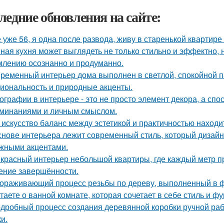
ледние обновления на сайте:
 уже 56, я одна после развода, живу в старенькой квартире 
ная кухня может выглядеть не только стильно и эффектно, н
лению осознанно и продуманно.
ременный интерьер дома выполнен в светлой, спокойной па
иональность и природные акценты.
ографии в интерьере - это не просто элемент декора, а сп
минаниями и личным смыслом.
 искусство баланс между эстетикой и практичностью находи
снове интерьера лежит современный стиль, который дизайн
жными акцентами.
красный интерьер небольшой квартиры, где каждый метр пр
ние завершённости.
ораживающий процесс резьбы по дереву, выполненный в ф
таете о ванной комнате, которая сочетает в себе стиль и ф
дробный процесс создания деревянной коробки ручной рабо
и.