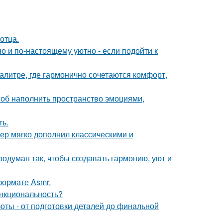
отца.
о и по-настоящему уютно - если подойти к
литре, где гармонично сочетаются комфорт,
особ наполнить пространство эмоциями,
ть.
ер мягко дополнил классическими и
одуман так, чтобы создавать гармонию, уют и
ормате Asmr.
ункциональность?
ты - от подготовки деталей до финальной