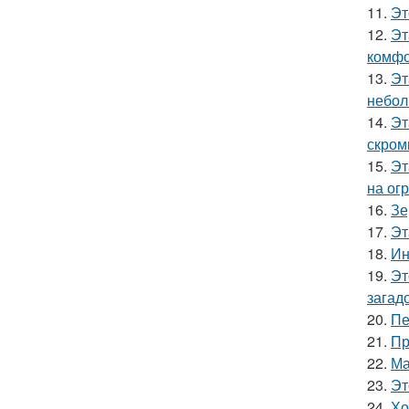
11.
Эт
12.
Эт
комфо
13.
Эт
небол
14.
Эт
скром
15.
Эт
на ог
16.
Зе
17.
Эт
18.
Ин
19.
Эт
загад
20.
Пе
21.
Пр
22.
Ма
23.
Эт
24.
Хо