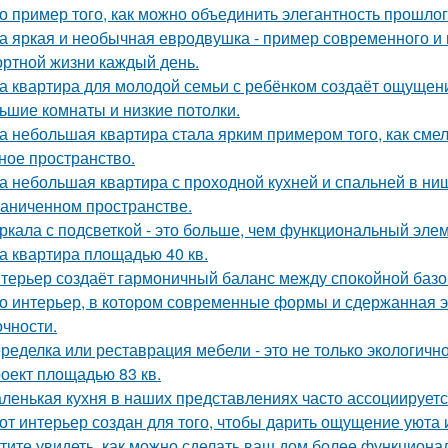
о пример того, как можно объединить элегантность прошло
а яркая и необычная евродвушка - пример современного и 
ртной жизни каждый день.
а квартира для молодой семьи с ребёнком создаёт ощущени
ьшие комнаты и низкие потолки.
а небольшая квартира стала ярким примером того, как сме
ное пространство.
а небольшая квартира с проходной кухней и спальней в н
раниченном пространстве.
ркала с подсветкой - это больше, чем функциональный эле
а квартира площадью 40 кв.
терьер создаёт гармоничный баланс между спокойной баз
о интерьер, в котором современные формы и сдержанная э
очности.
ределка или реставрация мебели - это не только экологично,
оект площадью 83 кв.
ленькая кухня в наших представлениях часто ассоциируется
от интерьер создан для того, чтобы дарить ощущение уюта 
тите увидеть, как можно сделать ваш дом более функцион