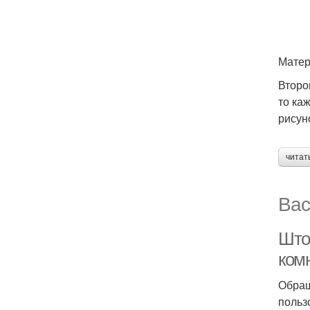
Матер
Второ
то ка
рисун
читат
Вас
Што
ком
Обращ
польз