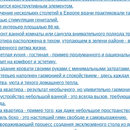
вится конструктивным элементом.
ечение нескольких столетий в Европе врачи практиковали т
ью стимуляции гениталий.
т интерьер площадью 86 кв.
онт ванной комнаты или санузла внимательного подхода тр
ртира расположена в тихом, утопающем в зелени районе - 
ренного ритма жизни.
етлая кухня - гостиная - пример продуманного и рациональ
ает на комфорт и эстетику.
здание кровати своими руками с минимальными затратами
терьер наполнен гармонией и спокойствием - здесь кажда
тва, уюта и тихого домашнего тепла.
а квартира - результат необычного, но удивительно гармони
устройство небольшой ванной - это всегда вызов, требующи
да.
а квартира - пример того, как даже небольшое пространство
иль бохо - это настоящий гимн свободе и самовыражению.
вораживающий процесс создания эксклюзивного стола из д