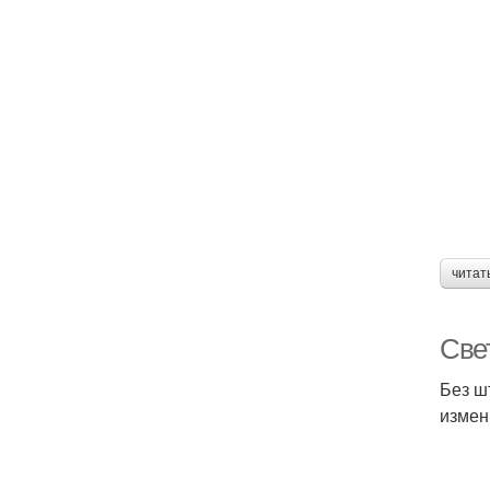
читат
Све
Без ш
измен