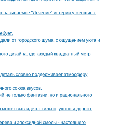
ак называемое "Лечение" истерии у женщин с
ебует.
вдали от городского шума, с ощущением уюта и
ного дизайна, где каждый квадратный метр
.
я деталь словно поддерживает атмосферу
чного союза вкусов.
й не только фантазии, но и рационального
 может выглядеть стильно, уютно и дорого.
ерева и эпоксидной смолы - настоящего