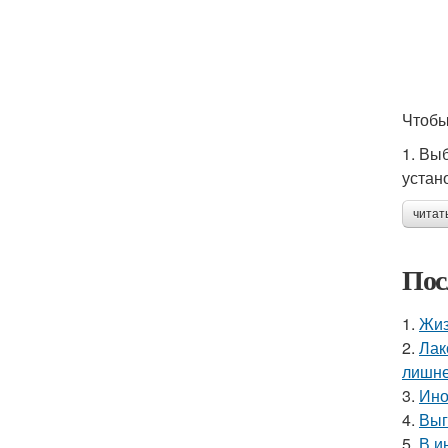
Чтобы
1. Вы
устан
читат
Пос
1.
Жиз
2.
Лак
лишне
3.
Ино
4.
Выг
5.
В и