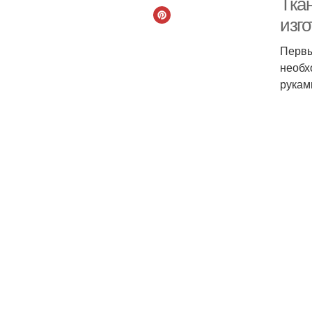
Тка
изг
Первы
необх
рукам