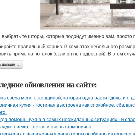
 выбрать те шторы, которые подойдут именно вам, просто
бирайте правильный карниз. В комнатах небольшого разме
овить прямо на потолок (если он не подвесной). В этом слу
ь дальше →
ледние обновления на сайте:
нь свела меня с женщиной, которая одна растит дочь, и я 
оничная кухня - гостиная выстроена как спокойное, сбалан
го.
гда помощь нужна в самых неожиданных ситуациях - и спас
лядит свежо, светло и очень гармонично.
нтерьерах с выраженным характером особенно интересно на