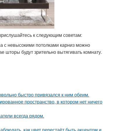
 прислушайтесь к следующим советам:
ра с невысокими потолками карниз можно
чае шторы будут зрительно вытягивать комнату.
довольно быстро привязался к ним обеим.
сированное пространство, в котором нет ничего
атели всегда рядом.
блюдать, как цвет перестаёт быть акцентом и