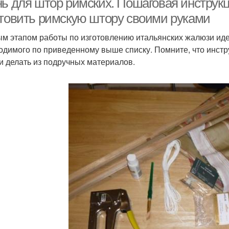
нь для штор римских. Пошаговая инструк
отовить римскую штору своими руками
м этапом работы по изготовлению итальянских жалюзи идет
одимого по приведенному выше списку. Помните, что инст
и делать из подручных материалов.