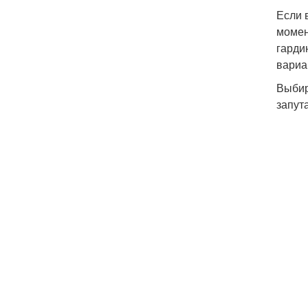
Если 
момен
гарди
вариа
Выбир
запут