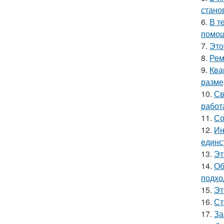
стано
6.
В т
помощ
7.
Это
8.
Рем
9.
Ква
разме
10.
Св
работ
11.
Со
12.
Ин
единс
13.
Эт
14.
Об
подхо
15.
Эт
16.
Ст
17.
За