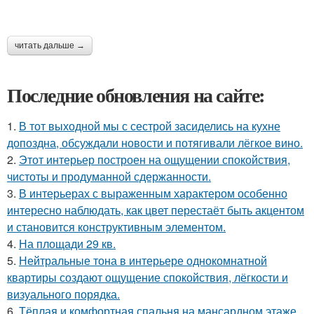
читать дальше →
Последние обновления на сайте:
1.
В тот выходной мы с сестрой засиделись на кухне
допоздна, обсуждали новости и потягивали лёгкое вино.
2.
Этот интерьер построен на ощущении спокойствия,
чистоты и продуманной сдержанности.
3.
В интерьерах с выраженным характером особенно
интересно наблюдать, как цвет перестаёт быть акцентом
и становится конструктивным элементом.
4.
На площади 29 кв.
5.
Нейтральные тона в интерьере однокомнатной
квартиры создают ощущение спокойствия, лёгкости и
визуального порядка.
6.
Тёплая и комфортная спальня на мансардном этаже