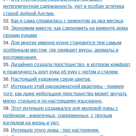
интеллигентная сдержанность, уют и особая эстетика
старой доброй Англии.
32.
Как я сама справилась с ремонтом за два месяца
33.
Экономим вместе: как сэкономить на ремонте дома
своими руками
34.
Для многих именно кухня становится тем самым
особенным местом, где оживают вкусы, ароматы и
воспоминания.
35.
Дизайнер создала пространство, в котором комфорт
и практичность идут рука об руку с уютом и стилем.
36.
Настоящий художник среди цветов.
37.
Интерьер этой однокомнатной квартиры - пример
того, как даже небольшое пространство может звучать
мягко, стильно и по-настоящему изысканно.
38.
Этот интерьер создавался для молодой пары с
ребёнком - энергичных, современных, с тёплым
взглядом на жизнь и уют.
39.
Интерьер этого дома - про настроение.