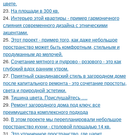
цвете.
23.
На площади в 300 кв.
24.
Интерьер этой квартиры - пример гармоничного
слияния современного дизайна с этническими
акцентами.
25.
Этот проект - пример того, как даже небольшое
пространство может быть комфортным, стильным и
продуманным до мелочей.
26.
Сочетание мятного и пудрово - розового - это как
глубокий вдох ранним утром.
27.
Приятный скандинавский стиль в загородном доме
после капитального ремонта - это сочетание простоты,
света и природной эстетики.
28.
Тишина цвета. Прислушайтесь ….
29.
Ремонт загородного дома под ключ: все
преимущества комплексного подхода
30.
В этом проекте мы перепланировали небольшое
пространство кухни - столовой площадью 14 кв.
31.
Это утонченное пространство, где царит