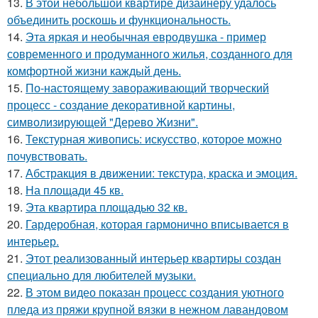
13.
В этой небольшой квартире дизайнеру удалось
объединить роскошь и функциональность.
14.
Эта яркая и необычная евродвушка - пример
современного и продуманного жилья, созданного для
комфортной жизни каждый день.
15.
По-настоящему завораживающий творческий
процесс - создание декоративной картины,
символизирующей "Дерево Жизни".
16.
Текстурная живопись: искусство, которое можно
почувствовать.
17.
Абстракция в движении: текстура, краска и эмоция.
18.
На площади 45 кв.
19.
Эта квартира площадью 32 кв.
20.
Гардеробная, которая гармонично вписывается в
интерьер.
21.
Этот реализованный интерьер квартиры создан
специально для любителей музыки.
22.
В этом видео показан процесс создания уютного
пледа из пряжи крупной вязки в нежном лавандовом