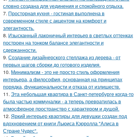
словно создана для уединения и спокойного отдыха.
7.
Просторная кухня - гостиная выполнена в
современном стиле с акцентом на комфорт и
элегантность.
8.
Изысканный лаконичный интерьер в светлых оттенках
построен на тонком балансе элегантности и
сдержанности.
9.
Создание дизайнерского стеллажа из дерева - от
первых шагов сборки до готового изделия.
10.
Минимализм - это не просто стиль оформления
интерьера, а философия, основанная на принципах
порядка, функциональности и отказа от излишеств.
11.
Эта небольшая квартира в Санкт-петербурге когда-то
была частью коммуналки - а теперь превратилась в
атмосферное пространство с характером и душой.
12.
Яркий интерьер квартиры для девушки создан под
вдохновением от книги Льюиса Кэрролла "Алиса в
Стране Чудес".