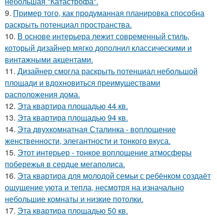
небольшая "Катастрофа".
9.
Пример того, как продуманная планировка способна
раскрыть потенциал пространства.
10.
В основе интерьера лежит современный стиль,
который дизайнер мягко дополнил классическими и
винтажными акцентами.
11.
Дизайнер смогла раскрыть потенциал небольшой
площади и вдохновиться преимуществами
расположения дома.
12.
Эта квартира площадью 44 кв.
13.
Эта квартира площадью 94 кв.
14.
Эта двухкомнатная Сталинка - воплощение
женственности, элегантности и тонкого вкуса.
15.
Этот интерьер - тонкое воплощение атмосферы
побережья в сердце мегаполиса.
16.
Эта квартира для молодой семьи с ребёнком создаёт
ощущение уюта и тепла, несмотря на изначально
небольшие комнаты и низкие потолки.
17.
Эта квартира площадью 50 кв.