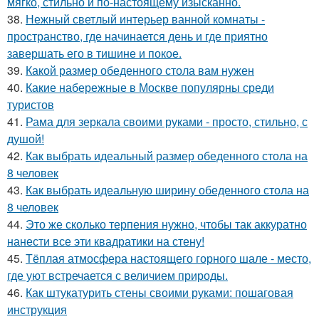
мягко, стильно и по-настоящему изысканно.
38.
Нежный светлый интерьер ванной комнаты -
пространство, где начинается день и где приятно
завершать его в тишине и покое.
39.
Какой размер обеденного стола вам нужен
40.
Какие набережные в Москве популярны среди
туристов
41.
Рама для зеркала своими руками - просто, стильно, с
душой!
42.
Как выбрать идеальный размер обеденного стола на
8 человек
43.
Как выбрать идеальную ширину обеденного стола на
8 человек
44.
Это же сколько терпения нужно, чтобы так аккуратно
нанести все эти квадратики на стену!
45.
Тёплая атмосфера настоящего горного шале - место,
где уют встречается с величием природы.
46.
Как штукатурить стены своими руками: пошаговая
инструкция