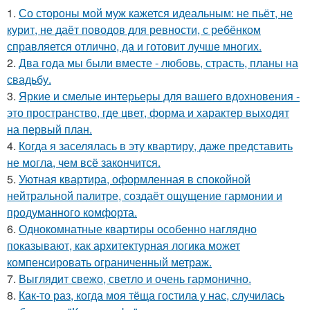
1.
Со стороны мой муж кажется идеальным: не пьёт, не
курит, не даёт поводов для ревности, с ребёнком
справляется отлично, да и готовит лучше многих.
2.
Два года мы были вместе - любовь, страсть, планы на
свадьбу.
3.
Яркие и смелые интерьеры для вашего вдохновения -
это пространство, где цвет, форма и характер выходят
на первый план.
4.
Когда я заселялась в эту квартиру, даже представить
не могла, чем всё закончится.
5.
Уютная квартира, оформленная в спокойной
нейтральной палитре, создаёт ощущение гармонии и
продуманного комфорта.
6.
Однокомнатные квартиры особенно наглядно
показывают, как архитектурная логика может
компенсировать ограниченный метраж.
7.
Выглядит свежо, светло и очень гармонично.
8.
Как-то раз, когда моя тёща гостила у нас, случилась