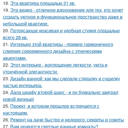
18.
Эта квартира площадью 31 кв.
19.
Это видео - отличное вдохновение для тех, кто хочет
создать уютное и функциональное пространство даже в
небольшой квартире.
20.
Потрясающе красивая и удобная студия площадью
всего 28 кв.
21.
Интерьер этой квартиры - пример гармоничного
слияния современного дизайна с этническими
акцентами.
22.
Этот интерьер - воплощение легкости, уюта и
утончённой элегантности.
23.
Дизайн ванной: как мы сделали стиралку и сушилку
частью интерьера.
24.
Дала шкафу второй шанс - и он буквально заиграл
новой жизнью!
25.
Проект, в котором прошлое встречается с
настоящим.
26.
Ремонт на даче быстро и недорого: секреты и советы
27.
Вам нравятся светлые ванные комнаты?