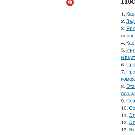
Пос
1.
Как
2.
Зад
3.
Ярк
первы
4.
Как
5.
Инт
и вну
6.
Про
7.
Про
комфо
8.
Эта
площа
9.
Сов
10.
Со
11.
Эт
12.
Эт
13.
Эт