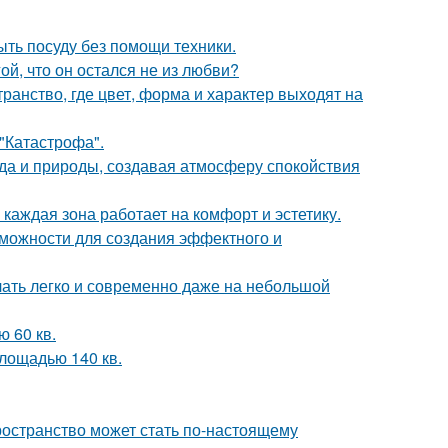
ыть посуду без помощи техники.
й, что он остался не из любви?
ранство, где цвет, форма и характер выходят на
 "Катастрофа".
да и природы, создавая атмосферу спокойствия
каждая зона работает на комфорт и эстетику.
можности для создания эффектного и
учать легко и современно даже на небольшой
 60 кв.
лощадью 140 кв.
ространство может стать по-настоящему