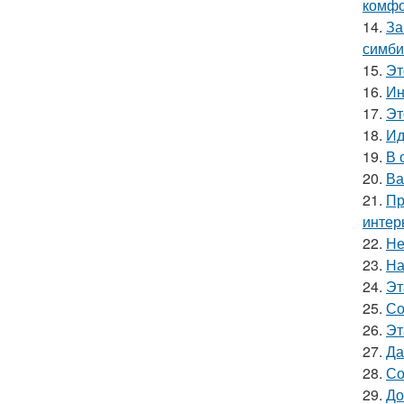
комфо
14.
За
симби
15.
Эт
16.
Ин
17.
Эт
18.
Ид
19.
В 
20.
Ва
21.
Пр
интер
22.
Не
23.
На
24.
Эт
25.
Со
26.
Эт
27.
Да
28.
Со
29.
До