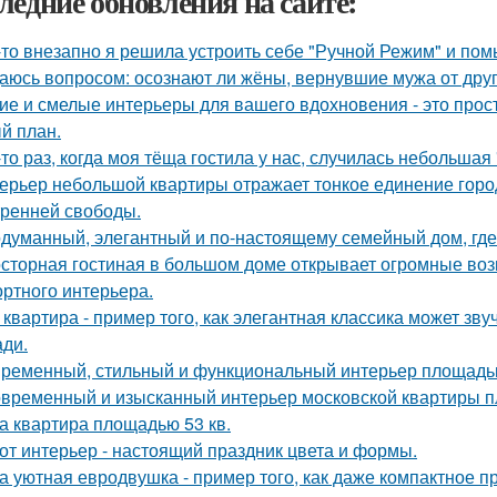
ледние обновления на сайте:
-то внезапно я решила устроить себе "Ручной Режим" и пом
аюсь вопросом: осознают ли жёны, вернувшие мужа от друго
ие и смелые интерьеры для вашего вдохновения - это прост
й план.
-то раз, когда моя тёща гостила у нас, случилась небольшая
ерьер небольшой квартиры отражает тонкое единение горо
тренней свободы.
думанный, элегантный и по-настоящему семейный дом, где 
сторная гостиная в большом доме открывает огромные воз
ртного интерьера.
 квартира - пример того, как элегантная классика может зв
ди.
ременный, стильный и функциональный интерьер площадью
временный и изысканный интерьер московской квартиры п
а квартира площадью 53 кв.
от интерьер - настоящий праздник цвета и формы.
а уютная евродвушка - пример того, как даже компактное п