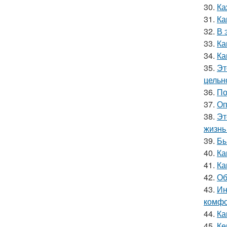
30.
Ка
31.
Ка
32.
В 
33.
Ка
34.
Ка
35.
Эт
цельн
36.
По
37.
Оп
38.
Эт
жизнь 
39.
Бы
40.
Ка
41.
Ка
42.
Об
43.
Ин
комфо
44.
Ка
45.
Ке