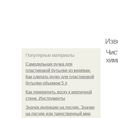
Изв
Чис
Популярные материалы
хим
Самодельная ручка для
пластиковой бутылки из верёвки.
Как сделать ручку для пластиковой
бутылки объемом 5 л
Как прикрепить доску к кирпичной
стене. Инструменты
Значок индукции на посуде. Значки
на посуде или таинственный мир