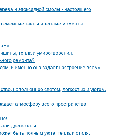
ерева и эпоксидной смолы - настоящего
ие семейные тайны и тёплые моменты.
ками.
ишины, тепла и умиротворения.
льного ремонта?
в дом, и именно она задаёт настроение всему
ство, наполненное светом, лёгкостью и уютом.
задаёт атмосферу всего пространства.
ью!
льной древесины.
может быть полным уюта, тепла и стиля.