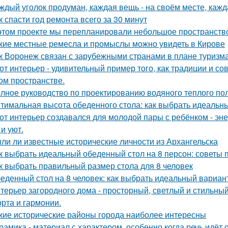
ждый уголок продуман, каждая вещь - на своём месте, кажд
к спасти год ремонта всего за 30 минут
этом проекте мы перепланировали небольшое пространство 
кие местные ремесла и промыслы можно увидеть в Кирове
к Воронеж связан с зарубежными странами в плане туризм
от интерьер - удивительный пример того, как традиции и с
ом пространстве.
лное руководство по проектированию водяного теплого по
тимальная высота обеденного стола: как выбрать идеальн
от интерьер создавался для молодой пары с ребёнком - эн
и уют.
ли ли известные исторические личности из Архангельска
к выбрать идеальный обеденный стол на 8 персон: советы 
к выбрать правильный размер стола для 8 человек
еденный стол на 8 человек: как выбрать идеальный вариан
терьер загородного дома - просторный, светлый и стильны
рта и гармонии.
кие исторические районы города наиболее интересны
рамика - материал с характером, особенно когда речь идёт