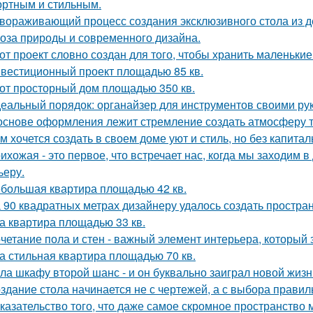
ртным и стильным.
вораживающий процесс создания эксклюзивного стола из д
оза природы и современного дизайна.
от проект словно создан для того, чтобы хранить маленьк
вестиционный проект площадью 85 кв.
от просторный дом площадью 350 кв.
еальный порядок: органайзер для инструментов своими ру
основе оформления лежит стремление создать атмосферу т
м хочется создать в своем доме уют и стиль, но без капита
ихожая - это первое, что встречает нас, когда мы заходим 
ьеру.
большая квартира площадью 42 кв.
 90 квадратных метрах дизайнеру удалось создать простран
а квартира площадью 33 кв.
четание пола и стен - важный элемент интерьера, который 
а стильная квартира площадью 70 кв.
ла шкафу второй шанс - и он буквально заиграл новой жизн
здание стола начинается не с чертежей, а с выбора прави
казательство того, что даже самое скромное пространство 