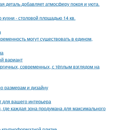
ая деталь добавляет атмосферу покоя и уюта.
кухни - столовой площадью 14 кв.
а
овременность могут существовать в едином,
ла
ый вариант
ергичных, современных, с тёплым взглядом на
по размерам и дизайну
т для вашего интерьера
й, где каждая зона продумана для максимального
 о крупноформатной плитке.