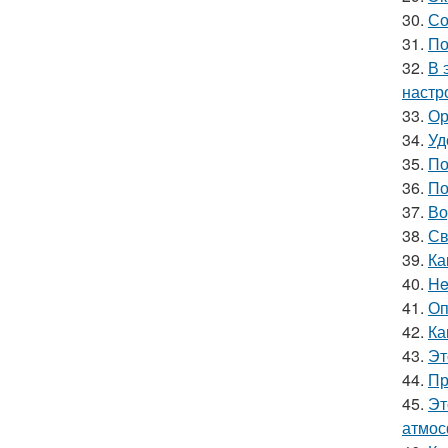
30.
Со
31.
По
32.
В 
настр
33.
Ор
34.
Уд
35.
По
36.
По
37.
Во
38.
Св
39.
Ка
40.
He
41.
Оп
42.
Ка
43.
Эт
44.
Пр
45.
Эт
атмос