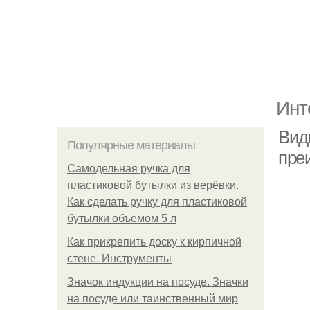
Инт
Вид
Популярные материалы
пре
Самодельная ручка для
пластиковой бутылки из верёвки.
Как сделать ручку для пластиковой
бутылки объемом 5 л
Как прикрепить доску к кирпичной
стене. Инструменты
Значок индукции на посуде. Значки
на посуде или таинственный мир