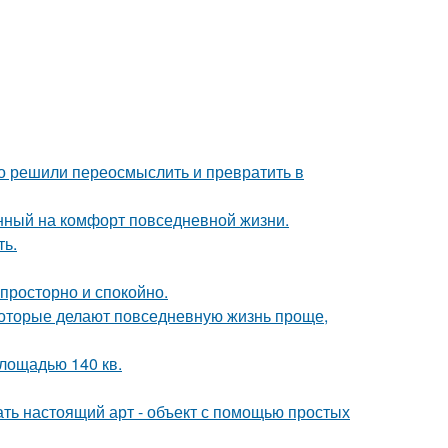
о решили переосмыслить и превратить в
нный на комфорт повседневной жизни.
ть.
 просторно и спокойно.
оторые делают повседневную жизнь проще,
лощадью 140 кв.
ать настоящий арт - объект с помощью простых