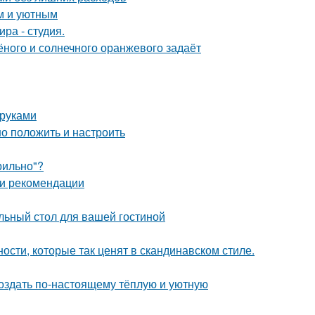
м и уютным
ра - студия.
лёного и солнечного оранжевого задаёт
 руками
но положить и настроить
рильно"?
 и рекомендации
льный стол для вашей гостиной
ости, которые так ценят в скандинавском стиле.
создать по-настоящему тёплую и уютную