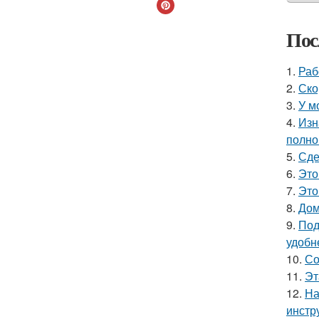
Пос
1.
Раб
2.
Ско
3.
У м
4.
Изн
полно
5.
Сде
6.
Это
7.
Это
8.
Дом
9.
Под
удобн
10.
Со
11.
Эт
12.
На
инстр