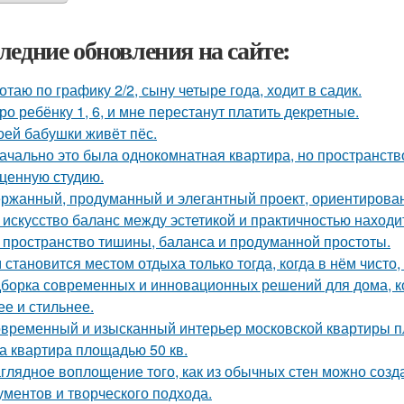
ледние обновления на сайте:
отаю по графику 2/2, сыну четыре года, ходит в садик.
ро ребёнку 1, 6, и мне перестанут платить декретные.
оей бабушки живёт пёс.
ачально это была однокомнатная квартира, но пространств
ценную студию.
ржанный, продуманный и элегантный проект, ориентирова
 искусство баланс между эстетикой и практичностью находи
 пространство тишины, баланса и продуманной простоты.
 становится местом отдыха только тогда, когда в нём чисто,
борка современных и инновационных решений для дома, к
ее и стильнее.
временный и изысканный интерьер московской квартиры п
а квартира площадью 50 кв.
глядное воплощение того, как из обычных стен можно созд
ументов и творческого подхода.