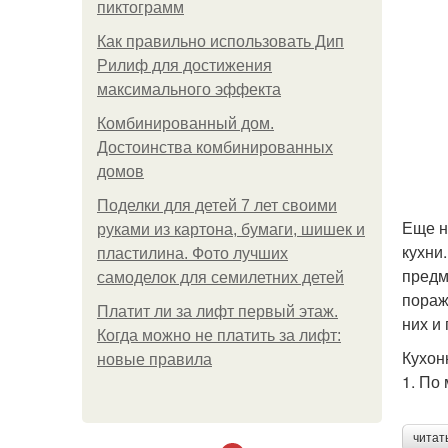
пиктограмм
Как правильно использовать Дип
Рилиф для достижения
максимального эффекта
Комбинированный дом.
Достоинства комбинированных
домов
Поделки для детей 7 лет своими
Еще н
руками из картона, бумаги, шишек и
кухни
пластилина. Фото лучших
предм
самоделок для семилетних детей
пораж
Платит ли за лифт первый этаж.
них и
Когда можно не платить за лифт:
Кухон
новые правила
1. По
читат