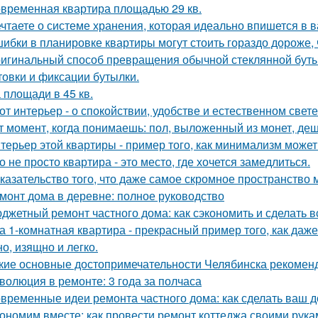
временная квартира площадью 29 кв.
чтаете о системе хранения, которая идеально впишется в 
ибки в планировке квартиры могут стоить гораздо дороже, 
игинальный способ превращения обычной стеклянной бутыл
товки и фиксации бутылки.
 площади в 45 кв.
от интерьер - о спокойствии, удобстве и естественном свете
т момент, когда понимаешь: пол, выложенный из монет, де
терьер этой квартиры - пример того, как минимализм може
о не просто квартира - это место, где хочется замедлиться.
казательство того, что даже самое скромное пространство 
монт дома в деревне: полное руководство
джетный ремонт частного дома: как сэкономить и сделать 
а 1-комнатная квартира - прекрасный пример того, как да
о, изящно и легко.
кие основные достопримечательности Челябинска рекоменд
волюция в ремонте: 3 года за полчаса
временные идеи ремонта частного дома: как сделать ваш 
ономим вместе: как провести ремонт коттеджа своими рука