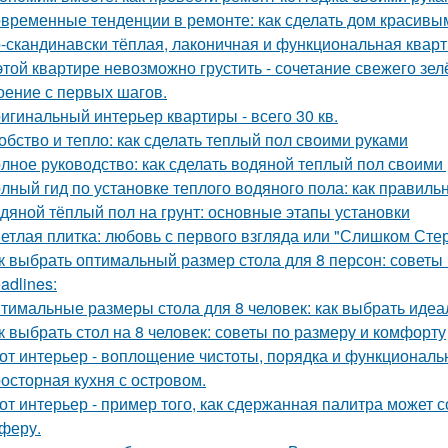
временные тенденции в ремонте: как сделать дом красивы
-скандинавски тёплая, лаконичная и функциональная кварти
этой квартире невозможно грустить - сочетание свежего зе
оение с первых шагов.
игинальный интерьер квартиры - всего 30 кв.
обство и тепло: как сделать теплый пол своими руками
лное руководство: как сделать водяной теплый пол своими
лный гид по установке теплого водяного пола: как правиль
дяной тёплый пол на грунт: основные этапы установки
етлая плитка: любовь с первого взгляда или "Слишком Сте
к выбрать оптимальный размер стола для 8 персон: советы
adlines:
тимальные размеры стола для 8 человек: как выбрать идеа
к выбрать стол на 8 человек: советы по размеру и комфорту
от интерьер - воплощение чистоты, порядка и функциональн
осторная кухня с островом.
от интерьер - пример того, как сдержанная палитра может 
феру.