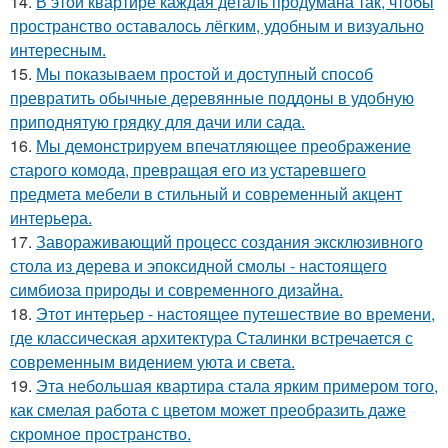
14.
В этой квартире каждая деталь продумана так, чтобы
пространство оставалось лёгким, удобным и визуально
интересным.
15.
Мы показываем простой и доступный способ
превратить обычные деревянные поддоны в удобную
приподнятую грядку для дачи или сада.
16.
Мы демонстрируем впечатляющее преображение
старого комода, превращая его из устаревшего
предмета мебели в стильный и современный акцент
интерьера.
17.
Завораживающий процесс создания эксклюзивного
стола из дерева и эпоксидной смолы - настоящего
симбиоза природы и современного дизайна.
18.
Этот интерьер - настоящее путешествие во времени,
где классическая архитектура Сталинки встречается с
современным видением уюта и света.
19.
Эта небольшая квартира стала ярким примером того,
как смелая работа с цветом может преобразить даже
скромное пространство.