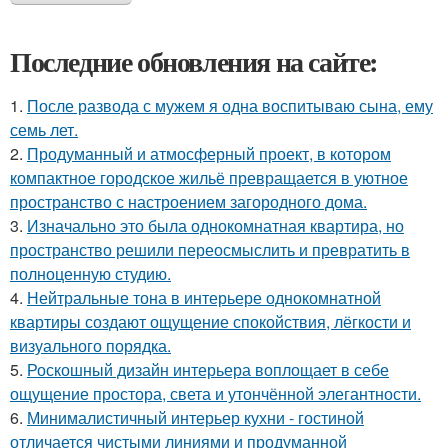
Последние обновления на сайте:
1.
После развода с мужем я одна воспитываю сына, ему
семь лет.
2.
Продуманный и атмосферный проект, в котором
компактное городское жильё превращается в уютное
пространство с настроением загородного дома.
3.
Изначально это была однокомнатная квартира, но
пространство решили переосмыслить и превратить в
полноценную студию.
4.
Нейтральные тона в интерьере однокомнатной
квартиры создают ощущение спокойствия, лёгкости и
визуального порядка.
5.
Роскошный дизайн интерьера воплощает в себе
ощущение простора, света и утончённой элегантности.
6.
Минималистичный интерьер кухни - гостиной
отличается чистыми линиями и продуманной