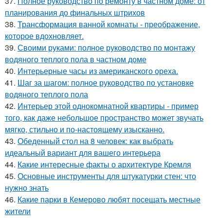
37.
Полное руководство по ремонту в частном доме: от
планирования до финальных штрихов
38.
Трансформация ванной комнаты - преображение,
которое вдохновляет.
39.
Своими руками: полное руководство по монтажу
водяного теплого пола в частном доме
40.
Интерьерные часы из американского ореха.
41.
Шаг за шагом: полное руководство по установке
водяного теплого пола
42.
Интерьер этой однокомнатной квартиры - пример
того, как даже небольшое пространство может звучать
мягко, стильно и по-настоящему изысканно.
43.
Обеденный стол на 8 человек: как выбрать
идеальный вариант для вашего интерьера
44.
Какие интересные факты о архитектуре Кремля
45.
Основные инструменты для штукатурки стен: что
нужно знать
46.
Какие парки в Кемерово любят посещать местные
жители