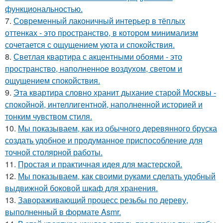
функциональностью.
7.
Современный лаконичный интерьер в тёплых
оттенках - это пространство, в котором минимализм
сочетается с ощущением уюта и спокойствия.
8.
Светлая квартира с акцентными обоями - это
пространство, наполненное воздухом, светом и
ощущением спокойствия.
9.
Эта квартира словно хранит дыхание старой Москвы -
спокойной, интеллигентной, наполненной историей и
тонким чувством стиля.
10.
Мы показываем, как из обычного деревянного бруска
создать удобное и продуманное приспособление для
точной столярной работы.
11.
Простая и практичная идея для мастерской.
12.
Мы показываем, как своими руками сделать удобный
выдвижной боковой шкаф для хранения.
13.
Завораживающий процесс резьбы по дереву,
выполненный в формате Asmr.