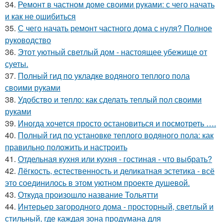
34.
Ремонт в частном доме своими руками: с чего начать
и как не ошибиться
35.
С чего начать ремонт частного дома с нуля? Полное
руководство
36.
Этот уютный светлый дом - настоящее убежище от
суеты.
37.
Полный гид по укладке водяного теплого пола
своими руками
38.
Удобство и тепло: как сделать теплый пол своими
руками
39.
Иногда хочется просто остановиться и посмотреть ….
40.
Полный гид по установке теплого водяного пола: как
правильно положить и настроить
41.
Отдельная кухня или кухня - гостиная - что выбрать?
42.
Лёгкость, естественность и деликатная эстетика - всё
это соединилось в этом уютном проекте душевой.
43.
Откуда произошло название Тольятти
44.
Интерьер загородного дома - просторный, светлый и
стильный, где каждая зона продумана для