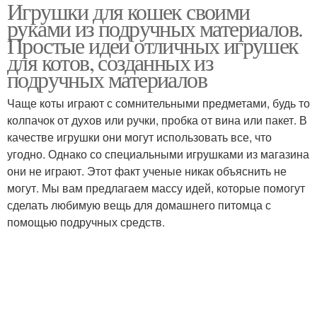
Игрушки для кошек своими
Игрушки из фетра
Игрушки из пробок
руками из подручных материалов.
Простые идеи отличных игрушек
для котов, созданных из
подручных материалов
Игрушка из
Игрушка из футболки
гофрокартона
Чаще коты играют с сомнительными предметами, будь то
колпачок от духов или ручки, пробка от вина или пакет. В
качестве игрушки они могут использовать все, что
угодно. Однако со специальными игрушками из магазина
Кошачьи игрушки
они не играют. Этот факт ученые никак объяснить не
могут. Мы вам предлагаем массу идей, которые помогут
сделать любимую вещь для домашнего питомца с
помощью подручных средств.