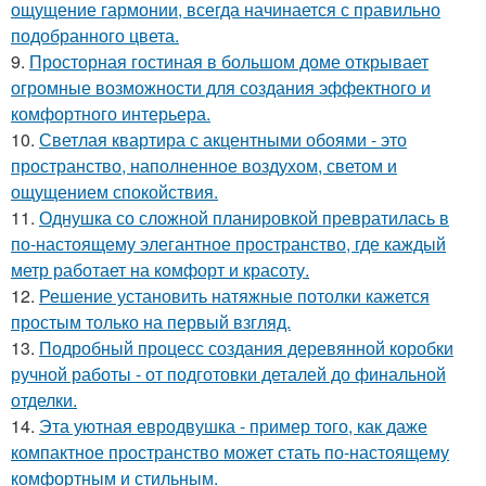
ощущение гармонии, всегда начинается с правильно
подобранного цвета.
9.
Просторная гостиная в большом доме открывает
огромные возможности для создания эффектного и
комфортного интерьера.
10.
Светлая квартира с акцентными обоями - это
пространство, наполненное воздухом, светом и
ощущением спокойствия.
11.
Однушка со сложной планировкой превратилась в
по-настоящему элегантное пространство, где каждый
метр работает на комфорт и красоту.
12.
Решение установить натяжные потолки кажется
простым только на первый взгляд.
13.
Подробный процесс создания деревянной коробки
ручной работы - от подготовки деталей до финальной
отделки.
14.
Эта уютная евродвушка - пример того, как даже
компактное пространство может стать по-настоящему
комфортным и стильным.