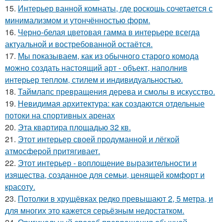
15.
Интерьер ванной комнаты, где роскошь сочетается с
минимализмом и утончённостью форм.
16.
Черно-белая цветовая гамма в интерьере всегда
актуальной и востребованной остаётся.
17.
Мы показываем, как из обычного старого комода
можно создать настоящий арт - объект, наполнив
интерьер теплом, стилем и индивидуальностью.
18.
Таймлапс превращения дерева и смолы в искусство.
19.
Невидимая архитектура: как создаются отдельные
потоки на спортивных аренах
20.
Эта квартира площадью 32 кв.
21.
Этот интерьер своей продуманной и лёгкой
атмосферой притягивает.
22.
Этот интерьер - воплощение выразительности и
изящества, созданное для семьи, ценящей комфорт и
красоту.
23.
Потолки в хрущёвках редко превышают 2, 5 метра, и
для многих это кажется серьёзным недостатком.