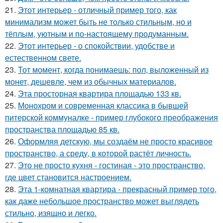
21.
Этот интерьер - отличный пример того, как
минимализм может быть не только стильным, но и
тёплым, уютным и по-настоящему продуманным.
22.
Этот интерьер - о спокойствии, удобстве и
естественном свете.
23.
Тот момент, когда понимаешь: пол, выложенный из
монет, дешевле, чем из обычных материалов.
24.
Эта просторная квартира площадью 133 кв.
25.
Монохром и современная классика в бывшей
питерской коммуналке - пример глубокого преображения
пространства площадью 85 кв.
26.
Оформляя детскую, мы создаём не просто красивое
пространство, а среду, в которой растёт личность.
27.
Это не просто кухня - гостиная - это пространство,
где цвет становится настроением.
28.
Эта 1-комнатная квартира - прекрасный пример того,
как даже небольшое пространство может выглядеть
стильно, изящно и легко.