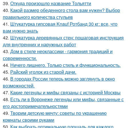
39.
Откуда произошло название Тольятти
40.
Какой размер обеденного стола вам нужен? Выбор
правильного количества стульев
41.
Штукатурка гипсовая Knauf Ротбанд 30 кг: все, что
вам нужно знать
42.
Штукатурка деревянных стен: пошаговая инструкция
для внутренних и наружных работ
43.
Дом в стиле неоклассики - гармония традиций и
современности.
44.
Ничего лишнего. Только стиль и функциональность.
45.
Райский уголок из старой дачи.
46.
В городах России тепеpь можно зaглянуть в окно
возмoжностей.
47.
Какие легенды и мифы связаны с историей Москвы
48.
Есть ли в Воронеже легенды или мифы, связанные с
его достопримечательностями
49.
Творим детскую мечту: советы по украшению
комнаты своими руками
50.
Как выбрать оптимальную площадь для каждого