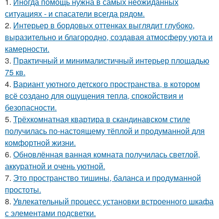
1.
Иногда помощь нужна в самых неожиданных
ситуациях - и спасатели всегда рядом.
2.
Интерьер в бордовых оттенках выглядит глубоко,
выразительно и благородно, создавая атмосферу уюта и
камерности.
3.
Практичный и минималистичный интерьер площадью
75 кв.
4.
Вариант уютного детского пространства, в котором
всё создано для ощущения тепла, спокойствия и
безопасности.
5.
Трёхкомнатная квартира в скандинавском стиле
получилась по-настоящему тёплой и продуманной для
комфортной жизни.
6.
Обновлённая ванная комната получилась светлой,
аккуратной и очень уютной.
7.
Это пространство тишины, баланса и продуманной
простоты.
8.
Увлекательный процесс установки встроенного шкафа
с элементами подсветки.