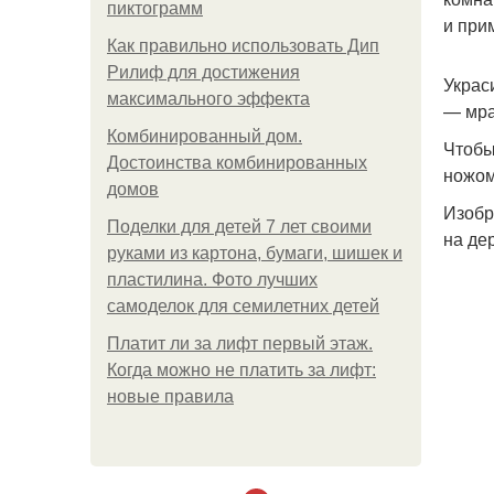
пиктограмм
и при
Как правильно использовать Дип
Рилиф для достижения
Украс
максимального эффекта
— мра
Комбинированный дом.
Чтобы
Достоинства комбинированных
ножом
домов
Изобр
Поделки для детей 7 лет своими
на де
руками из картона, бумаги, шишек и
пластилина. Фото лучших
самоделок для семилетних детей
Платит ли за лифт первый этаж.
Когда можно не платить за лифт:
новые правила