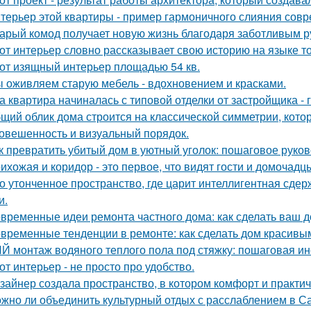
терьер этой квартиры - пример гармоничного слияния совр
арый комод получает новую жизнь благодаря заботливым ру
от интерьер словно рассказывает свою историю на языке т
от изящный интерьер площадью 54 кв.
 оживляем старую мебель - вдохновением и красками.
а квартира начиналась с типовой отделки от застройщика -
щий облик дома строится на классической симметрии, кото
овешенность и визуальный порядок.
к превратить убитый дом в уютный уголок: пошаговое руко
ихожая и коридор - это первое, что видят гости и домочадц
о утонченное пространство, где царит интеллигентная сдер
и.
временные идеи ремонта частного дома: как сделать ваш 
временные тенденции в ремонте: как сделать дом красивы
Й монтаж водяного теплого пола под стяжку: пошаговая ин
от интерьер - не просто про удобство.
зайнер создала пространство, в котором комфорт и практичн
жно ли объединить культурный отдых с расслаблением в С