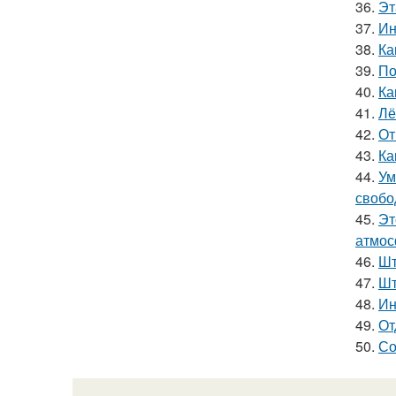
36.
Эт
37.
Ин
38.
Ка
39.
По
40.
Ка
41.
Лё
42.
От
43.
Ка
44.
Ум
свобо
45.
Эт
атмос
46.
Шт
47.
Шт
48.
Ин
49.
От
50.
Со