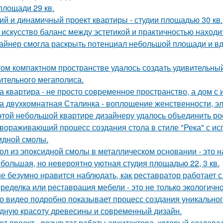
площади 29 кв.
ий и динамичный проект квартиры - студии площадью 30 кв.
 искусство баланс между эстетикой и практичностью находи
айнер смогла раскрыть потенциал небольшой площади и 
том компактном пространстве удалось создать удивительный
ительного мегаполиса.
а квартира - не просто современное пространство, а дом с 
а двухкомнатная Сталинка - воплощение женственности, эле
этой небольшой квартире дизайнеру удалось объединить ро
вораживающий процесс создания стола в стиле "Река" с ис
идной смолы.
ол из эпоксидной смолы в металлическом основании - это н
большая, но невероятно уютная студия площадью 22, 3 кв.
е безумно нравится наблюдать, как реставратор работает с
ределка или реставрация мебели - это не только экологично,
о видео подробно показывает процесс создания уникального
дную красоту древесины и современный дизайн.
от проект - результат работы архитектора, который создава