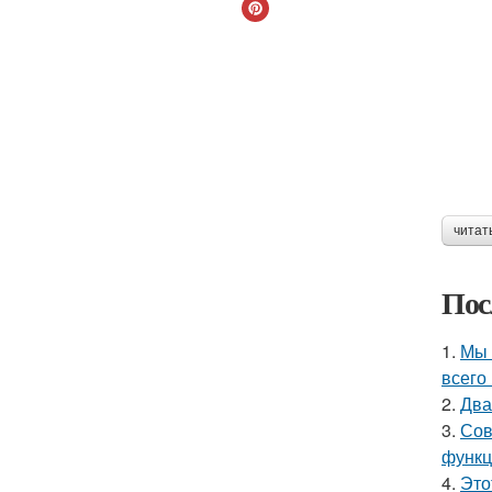
читат
Пос
1.
Мы 
всего 
2.
Два
3.
Сов
функц
4.
Это