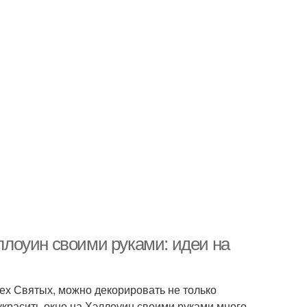
эллоуин своими руками: идеи на
ех Святых, можно декорировать не только
украсить окно на Хэллоуин своими руками много,