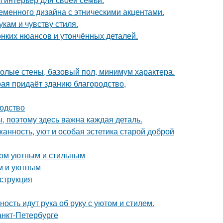
еменного дизайна с этническими акцентами.
кам и чувству стиля.
онких нюансов и утончённых деталей.
 голые стены, базовый пол, минимум характера.
рая придаёт зданию благородство,
водство
ы, поэтому здесь важна каждая деталь.
жанность, уют и особая эстетика старой доброй
дом уютным и стильным
м и уютным
струкция
ость идут рука об руку с уютом и стилем.
анкт-Петербурге