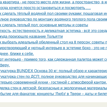
а квартира - не просто место для жизни, а пространство, в 
огда хочется просто остановиться и посмотреть ….
к сделать тёплый водяной пол своими руками: пошаговая и
лное руководство по монтажу водяного теплого пола свои
к сделать теплый пол: основные методы и советы
гкость, естественность и деликатная эстетика - всё это со
куда произошло название Тольятти
к выбрать идеальный обеденный стол на 8 персон: советы 
иротворяющий и уютный интерьер в эстетике бохо - это не п
днее, ближе к себе.
от интерьер - пример того, как сдержанная палитра может 
феру.
укатурка BUNDEX Основа 30 кг: полный обзор и характери
укатурка стен по ДСП: полное руководство для начинающи
терьер современной кухни - гостиной с атмосферой кантри.
делка стен в детской: безопасные и экологичные материал
бытие для фанатов: концерты 'Любэ' в Твери – даты и биле