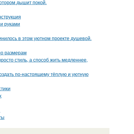
котором дышит покой.
нструкция
ми руками
единилось в этом уютном проекте душевой.
по размерам
росто стиль, а способ жить медленнее,
создать по-настоящему тёплую и уютную
стики
х
ы
ты