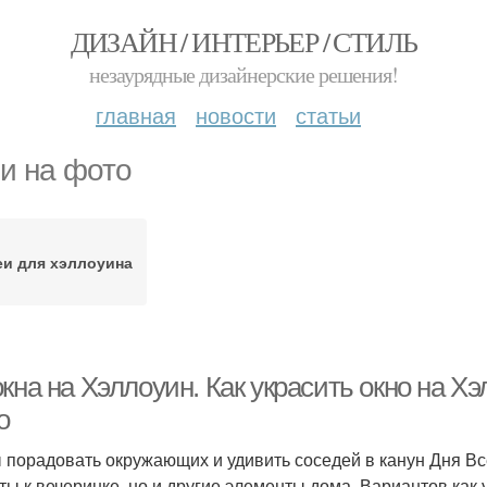
ДИЗАЙН / ИНТЕРЬЕР / СТИЛЬ
незаурядные дизайнерские решения!
главная
новости
статьи
и на фото
еи для хэллоуина
кна на Хэллоуин. Как украсить окно на Х
о
 порадовать окружающих и удивить соседей в канун Дня Вс
ты к вечеринке, но и другие элементы дома. Вариантов как 