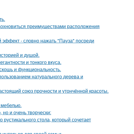
ть.
вдохновиться преимуществами расположения
 эффект - словно нажать "Пауза" посреди
историей и душой.
гантности и тонкого вкуса.
скошь и функциональность.
пользованием натурального дерева и
астоящий союз прочности и утончённой красоты.
 мебелью.
 но и очень творчески:
 рустикального стола, который сочетает
л интерьер для своей семьи.