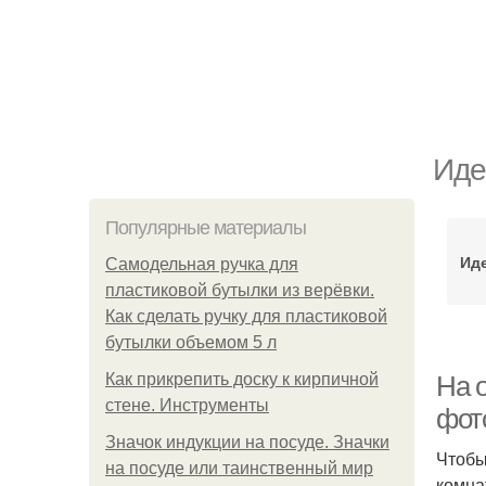
Иде
Популярные материалы
Ид
Самодельная ручка для
пластиковой бутылки из верёвки.
Как сделать ручку для пластиковой
бутылки объемом 5 л
Как прикрепить доску к кирпичной
На о
стене. Инструменты
фот
Значок индукции на посуде. Значки
Чтобы
на посуде или таинственный мир
комна