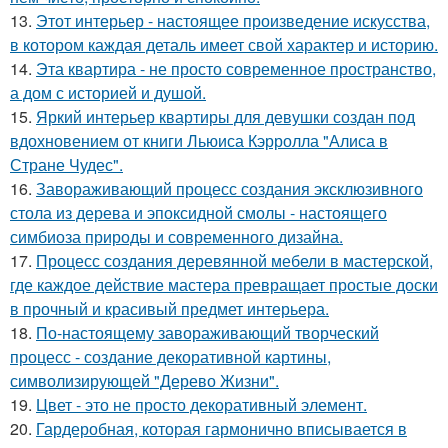
13.
Этот интерьер - настоящее произведение искусства,
в котором каждая деталь имеет свой характер и историю.
14.
Эта квартира - не просто современное пространство,
а дом с историей и душой.
15.
Яркий интерьер квартиры для девушки создан под
вдохновением от книги Льюиса Кэрролла "Алиса в
Стране Чудес".
16.
Завораживающий процесс создания эксклюзивного
стола из дерева и эпоксидной смолы - настоящего
симбиоза природы и современного дизайна.
17.
Процесс создания деревянной мебели в мастерской,
где каждое действие мастера превращает простые доски
в прочный и красивый предмет интерьера.
18.
По-настоящему завораживающий творческий
процесс - создание декоративной картины,
символизирующей "Дерево Жизни".
19.
Цвет - это не просто декоративный элемент.
20.
Гардеробная, которая гармонично вписывается в