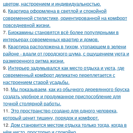
цветом, настроением и индивидуальностью.
6.
Квартира оформлена в светлой и спокойной
современной стилистике, ориентированной на комфорт
повседневной жизни.
7.
Биокамины становятся всё более популярными в
интерьерах современных квартир и домов.
8.
Квартира расположена в тихом, утопающем в зелени
районе - вдали от городского шума, с ощущением уюта и
размеренного ритма жизни.
9.
Интерьер задумывался как место отдыха и уюта, где
современный комфорт деликатно переплетается с
настроением старой усадьбы.
10.
Мы показываем, как из обычного деревянного бруска
создать удобное и продуманное приспособление для
точной столярной работы.
11.
Это пространство создано для одного человека,
который ценит тишину, порядок и комфорт.
12.
Дом становится местом отдыха только тогда, когда в
нём чисто, просторно и спокойно.