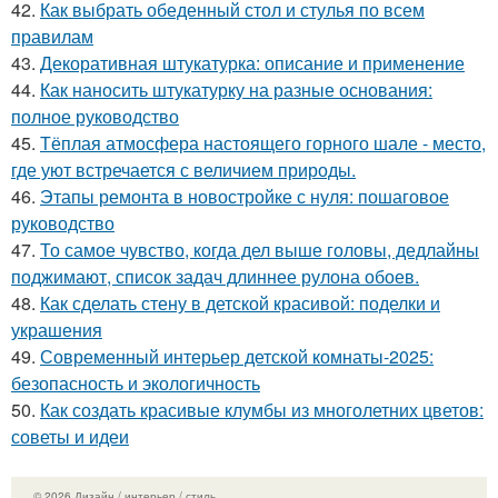
42.
Как выбрать обеденный стол и стулья по всем
правилам
43.
Декоративная штукатурка: описание и применение
44.
Как наносить штукатурку на разные основания:
полное руководство
45.
Тёплая атмосфера настоящего горного шале - место,
где уют встречается с величием природы.
46.
Этапы ремонта в новостройке с нуля: пошаговое
руководство
47.
То самое чувство, когда дел выше головы, дедлайны
поджимают, список задач длиннее рулона обоев.
48.
Как сделать стену в детской красивой: поделки и
украшения
49.
Современный интерьер детской комнаты-2025:
безопасность и экологичность
50.
Как создать красивые клумбы из многолетних цветов:
советы и идеи
© 2026 Дизайн / интерьер / стиль