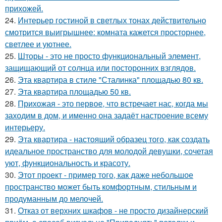
прихожей.
24.
Интерьер гостиной в светлых тонах действительно
смотрится выигрышнее: комната кажется просторнее,
светлее и уютнее.
25.
Шторы - это не просто функциональный элемент,
защищающий от солнца или посторонних взглядов.
26.
Эта квартира в стиле "Сталинка" площадью 80 кв.
27.
Эта квартира площадью 50 кв.
28.
Прихожая - это первое, что встречает нас, когда мы
заходим в дом, и именно она задаёт настроение всему
интерьеру.
29.
Эта квартира - настоящий образец того, как создать
идеальное пространство для молодой девушки, сочетая
уют, функциональность и красоту.
30.
Этот проект - пример того, как даже небольшое
пространство может быть комфортным, стильным и
продуманным до мелочей.
31.
Отказ от верхних шкафов - не просто дизайнерский