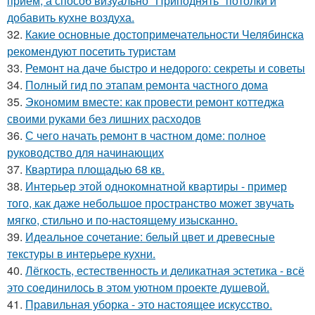
приём, а способ визуально "Приподнять" потолки и
добавить кухне воздуха.
32.
Какие основные достопримечательности Челябинска
рекомендуют посетить туристам
33.
Ремонт на даче быстро и недорого: секреты и советы
34.
Полный гид по этапам ремонта частного дома
35.
Экономим вместе: как провести ремонт коттеджа
своими руками без лишних расходов
36.
С чего начать ремонт в частном доме: полное
руководство для начинающих
37.
Квартира площадью 68 кв.
38.
Интерьер этой однокомнатной квартиры - пример
того, как даже небольшое пространство может звучать
мягко, стильно и по-настоящему изысканно.
39.
Идеальное сочетание: белый цвет и древесные
текстуры в интерьере кухни.
40.
Лёгкость, естественность и деликатная эстетика - всё
это соединилось в этом уютном проекте душевой.
41.
Правильная уборка - это настоящее искусство.