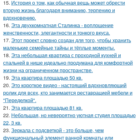
15.
История о том, как обычная вещь может обрести
вторую жизнь благодаря вниманию, терпению и
вдохновению.
16.
Эта двухкомнатная Сталинка - воплощение
женственности, элегантности и тонкого вкуса.
17.
Этот проект словно создан для того, чтобы хранить
маленькие семейные тайны и тёплые моменты.
18.
Эта небольшая квартира с проходной кухней и
спальней в нише идеально продумана для комфортной
жизни на ограниченном пространстве.
19.
Эта квартира площадью 50 кв.
20.
Это короткое видео - настоящий вдохновляющий
ролик для всех, кто занимается реставрацией мебели и
"Переделкой".
21.
Эта квартира площадью 81 кв.
22.
Небольшая, но невероятно уютная студия площадью
22, 3 кв.
23.
Зеркала с подсветкой - это больше, чем
функциональный элемент ванной комнаты или