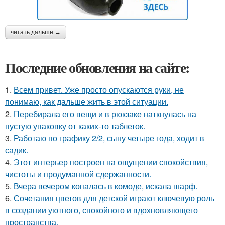
читать дальше →
Последние обновления на сайте:
1.
Всем привет. Уже просто опускаются руки, не
понимаю, как дальше жить в этой ситуации.
2.
Перебирала его вещи и в рюкзаке наткнулась на
пустую упаковку от каких-то таблеток.
3.
Работаю по графику 2/2, сыну четыре года, ходит в
садик.
4.
Этот интерьер построен на ощущении спокойствия,
чистоты и продуманной сдержанности.
5.
Вчера вечером копалась в комоде, искала шарф.
6.
Сочетания цветов для детской играют ключевую роль
в создании уютного, спокойного и вдохновляющего
пространства.