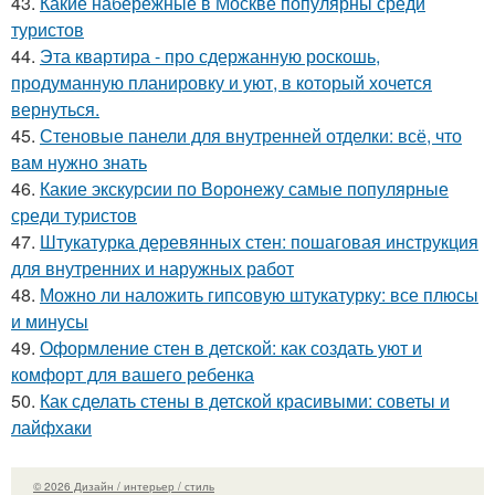
43.
Какие набережные в Москве популярны среди
туристов
44.
Эта квартира - про сдержанную роскошь,
продуманную планировку и уют, в который хочется
вернуться.
45.
Стеновые панели для внутренней отделки: всё, что
вам нужно знать
46.
Какие экскурсии по Воронежу самые популярные
среди туристов
47.
Штукатурка деревянных стен: пошаговая инструкция
для внутренних и наружных работ
48.
Можно ли наложить гипсовую штукатурку: все плюсы
и минусы
49.
Оформление стен в детской: как создать уют и
комфорт для вашего ребенка
50.
Как сделать стены в детской красивыми: советы и
лайфхаки
© 2026 Дизайн / интерьер / стиль