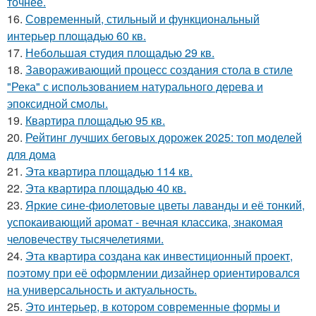
точнее.
16.
Современный, стильный и функциональный
интерьер площадью 60 кв.
17.
Небольшая студия площадью 29 кв.
18.
Завораживающий процесс создания стола в стиле
"Река" с использованием натурального дерева и
эпоксидной смолы.
19.
Квартира площадью 95 кв.
20.
Рейтинг лучших беговых дорожек 2025: топ моделей
для дома
21.
Эта квартира площадью 114 кв.
22.
Эта квартира площадью 40 кв.
23.
Яркие сине-фиолетовые цветы лаванды и её тонкий,
успокаивающий аромат - вечная классика, знакомая
человечеству тысячелетиями.
24.
Эта квартира создана как инвестиционный проект,
поэтому при её оформлении дизайнер ориентировался
на универсальность и актуальность.
25.
Это интерьер, в котором современные формы и