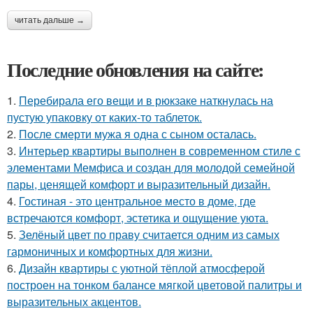
читать дальше →
Последние обновления на сайте:
1.
Перебирала его вещи и в рюкзаке наткнулась на
пустую упаковку от каких-то таблеток.
2.
После смерти мужа я одна с сыном осталась.
3.
Интерьер квартиры выполнен в современном стиле с
элементами Мемфиса и создан для молодой семейной
пары, ценящей комфорт и выразительный дизайн.
4.
Гостиная - это центральное место в доме, где
встречаются комфорт, эстетика и ощущение уюта.
5.
Зелёный цвет по праву считается одним из самых
гармоничных и комфортных для жизни.
6.
Дизайн квартиры с уютной тёплой атмосферой
построен на тонком балансе мягкой цветовой палитры и
выразительных акцентов.