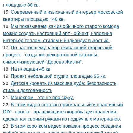
площадью 38 кв.
15.
Современный и изысканный интерьер московской
квартиры площадью 140 кв.
16.
Мы показываем, как из обычного старого комода
можно создать настоящий арт - объект, наполнив
интерьер теплом, стилем и индивидуальностью.
17.
По-настоящему завораживающий творческий
процесс - создание декоративной картины,
символизирующей "Дерево Жизни".
18.
На площади 45 кв.
19.
Проект небольшой студии площадью 25 кв.
20.
Детская кровать из массива дуба: безопасность,
стиль и долговечность
21.
Монохром - это не про скуку.
22.
В этом видео показан оригинальный и практичный
DIY - проект - вращающаяся коробка для хранения,
сделанная своими руками из подручных материалов.
23.
В этом коротком видео показан процесс создания
кофейного столика, вдохновлённого морской темой.