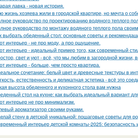
арая лавка - новая история.
ю жизнь хозяева жили в городской квартире, но мечта о со
лное руководство по проектированию водяного теплого по
лное руководство по монтажу водяного теплого пола свои
к выбрать обеденный стол: основные советы и рекомендац
от интерьер - не про моду, а про ощущение.
от интерьер - идеальный пример того, как современный ст
остор, свет и уют - всё, что мы любим в загородной жизни, 
от интерьер - больше, чем просто квартира.
еальное сочетание: белый цвет и древесные текстуры в инт
гкость, естественность и деликатная эстетика - всё это со
кая высота обеденного и кухонного стола вам нужна
еденный стол на кухне: как выбрать идеальный вариант дл
от интерьер не про минимализм.
левый ароматизатор своими руками.
елай стену в детской уникальной: пошаговые советы для р
временный интерьер детской комнаты-2025: безопасность и