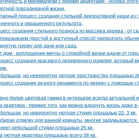
ктичность и минимализм с яркими акцентами - основа этого
ртной повседневной жизни.
тапный процесс создания стильной декоративной ниши из г
ненного и окрашенного результата.
цесс создания стильного подноса из массива дерева - от с
показываем простой и доступный способ превратить обыч
днятую грядку для дачи или сада.
т дом - воплощение мечты о спокойной жизни вдали от горо
оцесс создания красивого деревянного изделия, который вк
ом.
большое, но невероятно уютное пространство площадью 26
оцесс создания резного орнамента по дереву с помощью 
рно-белая цветовая гамма в интерьере всегда актуальной и
а квартира - пример того, как можно вдохнуть жизнь даже 
большая, но невероятно уютная студия площадью 22, 3 кв.
бирая отделку для ванной комнаты, многие задумываются:
оект небольшой студии площадью 25 кв.
а уютная квартира площадью всего 38 кв.