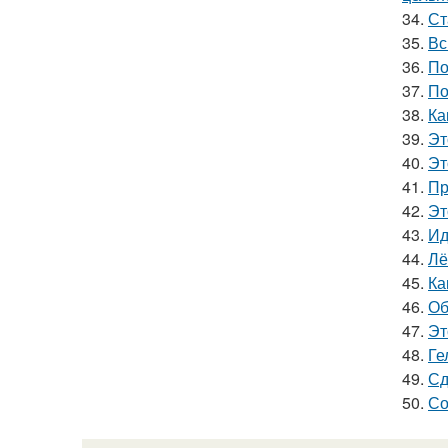
34.
Ст
35.
Вс
36.
По
37.
По
38.
Ка
39.
Эт
40.
Эт
41.
Пр
42.
Эт
43.
Ид
44.
Лё
45.
Ка
46.
Об
47.
Эт
48.
Ге
49.
Сд
50.
Со