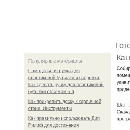
Гот
Как
Популярные материалы
Собир
Самодельная ручка для
помещ
пластиковой бутылки из верёвки.
удиви
Как сделать ручку для пластиковой
придё
бутылки объемом 5 л
Как прикрепить доску к кирпичной
Шаг 1
стене. Инструменты
Скача
прогр
Как правильно использовать Дип
Рилиф для достижения