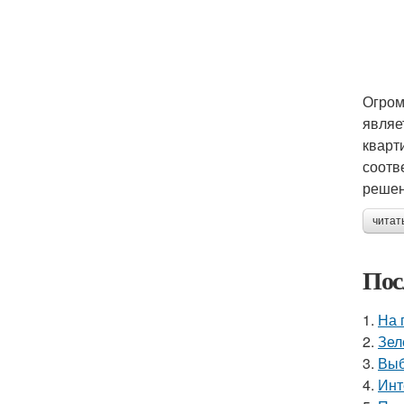
Огром
являе
кварт
соотв
решен
читат
Пос
1.
На 
2.
Зел
3.
Выб
4.
Инт