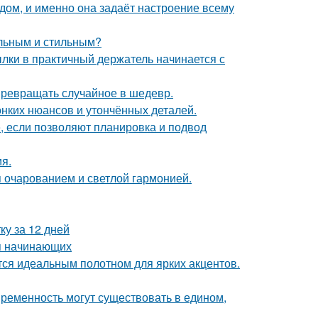
в дом, и именно она задаёт настроение всему
альным и стильным?
ки в практичный держатель начинается с
 превращать случайное в шедевр.
онких нюансов и утончённых деталей.
е, если позволяют планировка и подвод
я.
 очарованием и светлой гармонией.
ку за 12 дней
ля начинающих
ся идеальным полотном для ярких акцентов.
овременность могут существовать в едином,