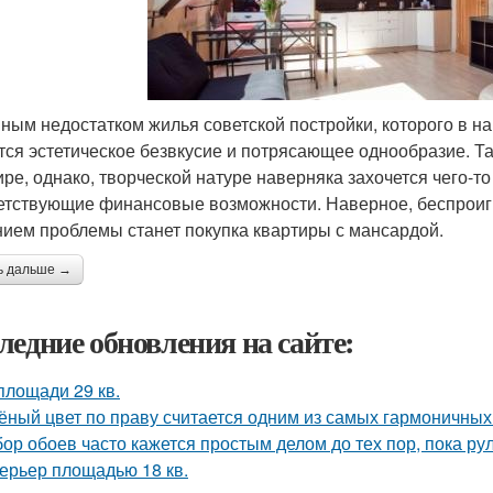
ным недостатком жилья советской постройки, которого в 
тся эстетическое безвкусие и потрясающее однообразие. Т
ире, однако, творческой натуре наверняка захочется чего-т
етствующие финансовые возможности. Наверное, беспроиг
ием проблемы станет покупка квартиры с мансардой.
ь дальше →
ледние обновления на сайте:
площади 29 кв.
ёный цвет по праву считается одним из самых гармоничных
ор обоев часто кажется простым делом до тех пор, пока ру
ерьер площадью 18 кв.