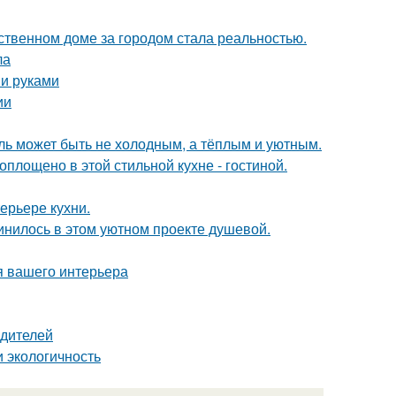
бственном доме за городом стала реальностью.
ла
ми руками
ии
иль может быть не холодным, а тёплым и уютным.
воплощено в этой стильной кухне - гостиной.
ерьере кухни.
единилось в этом уютном проекте душевой.
я вашего интерьера
одителей
 экологичность