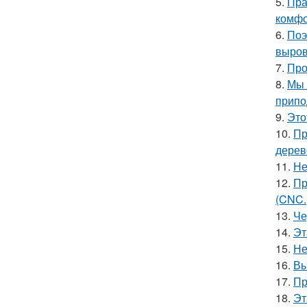
5.
Пра
комфо
6.
Поэ
выров
7.
Про
8.
Мы 
припо
9.
Это
10.
Пр
дерев
11.
Не
12.
Пр
(CNC.
13.
Че
14.
Эт
15.
Не
16.
Вы
17.
Пр
18.
Эт