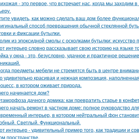
ихожая - это первое, что встречает нас, когда мы заходим 
ьеру.
тите увидеть, как можно сделать ваш дом более функцион
игинальный способ превращения обычной стеклянной бутыл
товки и фиксации бутылки.
олик из эпоксидной смолы с осколками бутылки: искусство
от интерьер словно рассказывает свою историю на языке т
йка у окна - это, безусловно, удачное и практичное решени
никаций.
огда предметы мебели не стремятся быть в центре внимани
о удивительно красивая и нежная композиция, наполненная
оцесс, в котором оживает природа.
чего начинается дом?
таморфоза дачного домика: как превратить старье в конфет
чего начать ремонт в частном доме: полное руководство д
временный интерьер, в котором нейтральный фон становит
обный. Светлый. Функциональный.
от интерьер - удивительный пример того, как традиции и с
ом пространстве.