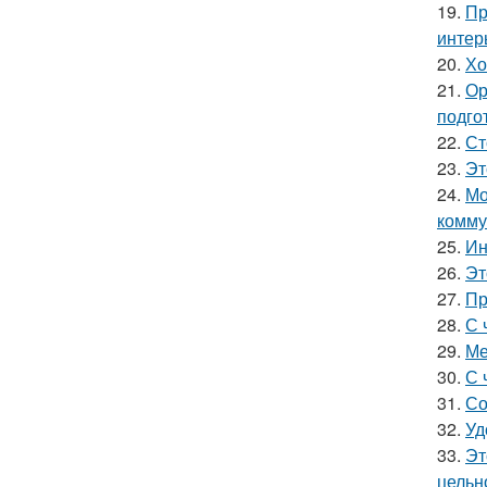
19.
Пр
интер
20.
Хо
21.
Ор
подго
22.
Ст
23.
Эт
24.
Мо
комму
25.
Ин
26.
Эт
27.
Пр
28.
С 
29.
Ме
30.
С 
31.
Со
32.
Уд
33.
Эт
цельн