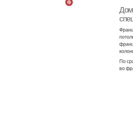
Дом
спе
Франц
потол
франц
колон
По ср
во фр