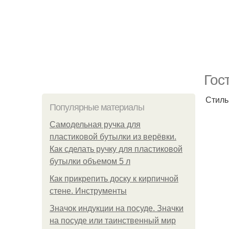
Гос
Стиль
Популярные материалы
Самодельная ручка для
пластиковой бутылки из верёвки.
Как сделать ручку для пластиковой
бутылки объемом 5 л
Как прикрепить доску к кирпичной
стене. Инструменты
Значок индукции на посуде. Значки
на посуде или таинственный мир