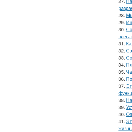
27.
На
разра
28.
Мы
29.
Ин
30.
Со
элега
31.
Ка
32.
Сэ
33.
Со
34.
Пл
35.
Ча
36.
По
37.
Эт
функц
38.
На
39.
Ус
40.
Оп
41.
Эт
жизнь 