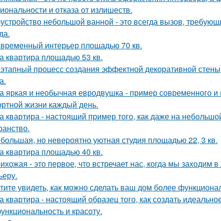
иональности и отказа от излишеств.
устройство небольшой ванной - это всегда вызов, требующи
да.
временный интерьер площадью 70 кв.
а квартира площадью 53 кв.
этапный процесс создания эффектной декоративной стены,
а.
а яркая и необычная евродвушка - пример современного и 
ртной жизни каждый день.
а квартира - настоящий пример того, как даже на небольш
ранство.
большая, но невероятно уютная студия площадью 22, 3 кв.
а квартира площадью 40 кв.
ихожая - это первое, что встречает нас, когда мы заходим 
ьеру.
тите увидеть, как можно сделать ваш дом более функцион
а квартира - настоящий образец того, как создать идеальн
функциональность и красоту.