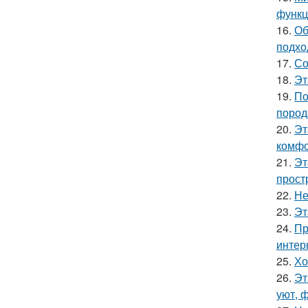
функц
16.
Об
подхо
17.
Со
18.
Эт
19.
По
пород
20.
Эт
комфо
21.
Эт
прост
22.
Не
23.
Эт
24.
Пр
интер
25.
Хо
26.
Эт
уют, 