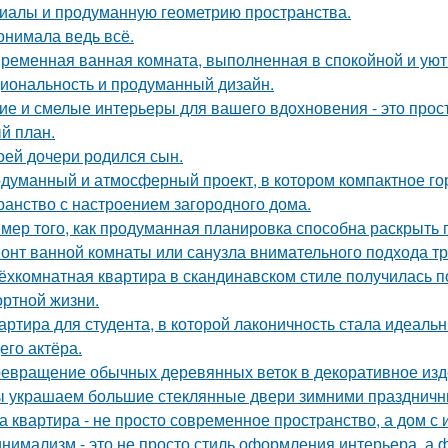
иалы и продуманную геометрию пространства.
онимала ведь всё.
ременная ванная комната, выполненная в спокойной и уютн
иональность и продуманный дизайн.
ие и смелые интерьеры для вашего вдохновения - это прост
й план.
оей дочери родился сын.
думанный и атмосферный проект, в котором компактное го
ранство с настроением загородного дома.
мер того, как продуманная планировка способна раскрыть 
онт ванной комнаты или санузла внимательного подхода тр
ёхкомнатная квартира в скандинавском стиле получилась 
ртной жизни.
артира для студента, в которой лаконичность стала идеаль
его актёра.
евращение обычных деревянных веток в декоративное изд
 украшаем большие стеклянные двери зимними праздничн
а квартира - не просто современное пространство, а дом с 
нимализм - это не просто стиль оформления интерьера, а 