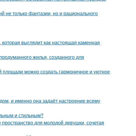
й не только фантазии, но и рационального
 которая выглядит как настоящая каменная
продуманного жилья, созданного для
ой площади можно создать гармоничное и уютное
в дом, и именно она задаёт настроение всему
альным и стильным?
ое пространство для молодой девушки, сочетая