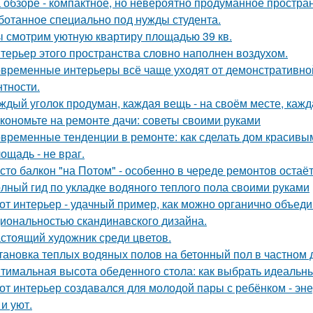
 обзоре - компактное, но невероятно продуманное простран
ботанное специально под нужды студента.
 смотрим уютную квартиру площадью 39 кв.
терьер этого пространства словно наполнен воздухом.
временные интерьеры всё чаще уходят от демонстративно
нтности.
ждый уголок продуман, каждая вещь - на своём месте, кажд
кономьте на ремонте дачи: советы своими руками
временные тенденции в ремонте: как сделать дом красивы
ощадь - не враг.
сто балкон "на Потом" - особенно в череде ремонтов остаёт
лный гид по укладке водяного теплого пола своими руками
от интерьер - удачный пример, как можно органично объед
иональностью скандинавского дизайна.
стоящий художник среди цветов.
тановка теплых водяных полов на бетонный пол в частном 
тимальная высота обеденного стола: как выбрать идеальн
от интерьер создавался для молодой пары с ребёнком - эн
и уют.