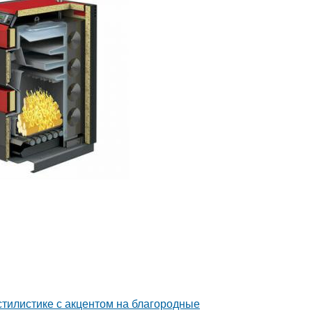
тилистике с акцентом на благородные