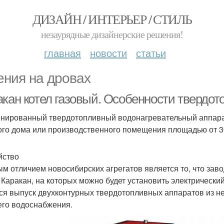
ДИЗАЙН / ИНТЕРЬЕР / СТИЛЬ
незаурядные дизайнерские решения!
главная
новости
статьи
ения на дровах
акан котел газовый. Особенности твердот
нированный твердотопливный водонагревательный аппара
ого дома или производственного помещения площадью от 30 д
йство
м отличием новосибирских агрегатов является то, что зав
 Каракан, на которых можно будет установить электрически
ся выпуск двухконтурных твердотопливных аппаратов из 
его водоснабжения.