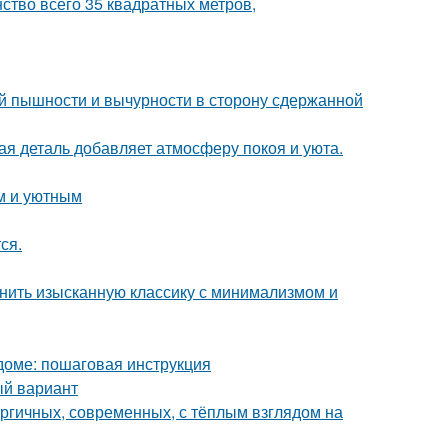
ство всего 35 квадратных метров,
й пышности и вычурности в сторону сдержанной
ая деталь добавляет атмосферу покоя и уюта.
м и уютным
ся.
инить изысканную классику с минимализмом и
доме: пошаговая инструкция
ый вариант
ергичных, современных, с тёплым взглядом на