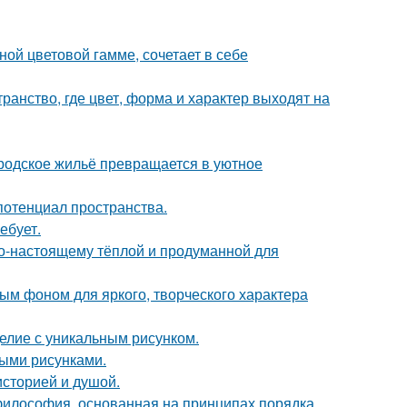
ой цветовой гамме, сочетает в себе
ранство, где цвет, форма и характер выходят на
родское жильё превращается в уютное
потенциал пространства.
ебует.
по-настоящему тёплой и продуманной для
ным фоном для яркого, творческого характера
елие с уникальным рисунком.
ыми рисунками.
историей и душой.
философия, основанная на принципах порядка,