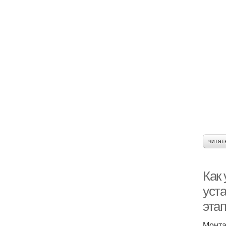
читат
Как
уст
эта
Монта