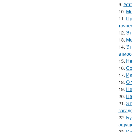
9.
Уст
10.
Мы
11.
Пр
точне
12.
Эт
13.
Ме
14.
Эт
атмос
15.
Не
16.
Со
17.
Ид
18.
О 
19.
Не
20.
Цв
21.
Эт
загад
22.
Бу
ощуще
23.
Ин