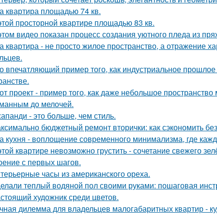
а квартира площадью 74 кв.
этой просторной квартире площадью 83 кв.
этом видео показан процесс создания уютного пледа из пря
а квартира - не просто жилое пространство, а отражение х
льцев.
о впечатляющий пример того, как индустриальное прошлое
ранстве.
от проект - пример того, как даже небольшое пространств
манным до мелочей.
апанди - это больше, чем стиль.
ксимально бюджетный ремонт вторички: как сэкономить без
а кухня - воплощение современного минимализма, где каж
этой квартире невозможно грустить - сочетание свежего зе
оение с первых шагов.
терьерные часы из американского ореха.
елали теплый водяной пол своими руками: пошаговая инст
стоящий художник среди цветов.
чная дилемма для владельцев малогабаритных квартир - куд