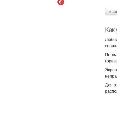
читат
Как
Любой
снача
Перва
гориз
Экран
непра
Для о
распо