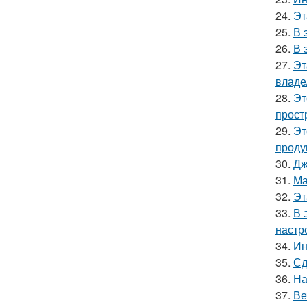
24.
Эт
25.
В 
26.
В 
27.
Эт
владе
28.
Эт
прост
29.
Эт
проду
30.
Дж
31.
Ма
32.
Эт
33.
В 
настр
34.
Ин
35.
Сд
36.
На
37.
Ве