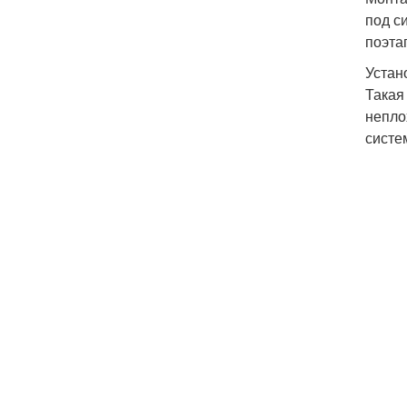
под с
поэта
Устан
Такая
непло
систе