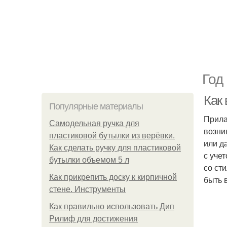
Год
Как
Популярные материалы
Прила
Самодельная ручка для
возни
пластиковой бутылки из верёвки.
или д
Как сделать ручку для пластиковой
с уче
бутылки объемом 5 л
со ст
Как прикрепить доску к кирпичной
быть 
стене. Инструменты
Как правильно использовать Дип
Рилиф для достижения