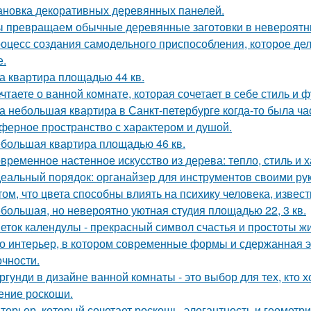
ановка декоративных деревянных панелей.
 превращаем обычные деревянные заготовки в невероятн
оцесс создания самодельного приспособления, которое дел
е.
а квартира площадью 44 кв.
чтаете о ванной комнате, которая сочетает в себе стиль и
а небольшая квартира в Санкт-петербурге когда-то была ча
ферное пространство с характером и душой.
большая квартира площадью 46 кв.
временное настенное искусство из дерева: тепло, стиль и х
еальный порядок: органайзер для инструментов своими ру
том, что цвета способны влиять на психику человека, извест
большая, но невероятно уютная студия площадью 22, 3 кв.
еток календулы - прекрасный символ счастья и простоты жи
о интерьер, в котором современные формы и сдержанная э
очности.
ргунди в дизайне ванной комнаты - это выбор для тех, кто х
ние роскоши.
терьер, который сочетает роскошь, элегантность и геометри