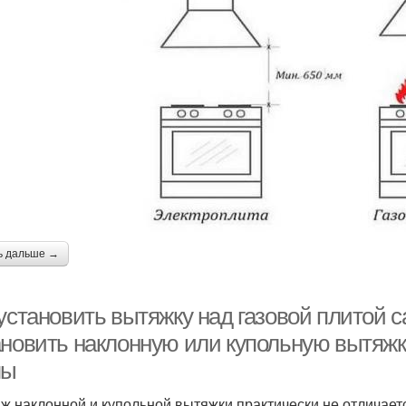
ь дальше →
 установить вытяжку над газовой плитой 
ановить наклонную или купольную вытяжку
пы
ж наклонной и купольной вытяжки практически не отличает