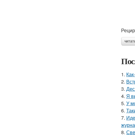
Рецир
читат
Пос
1.
Как
2.
Вст
3.
Дес
4.
Я в
5.
У м
6.
Так
7.
Иде
журнал
8.
Све