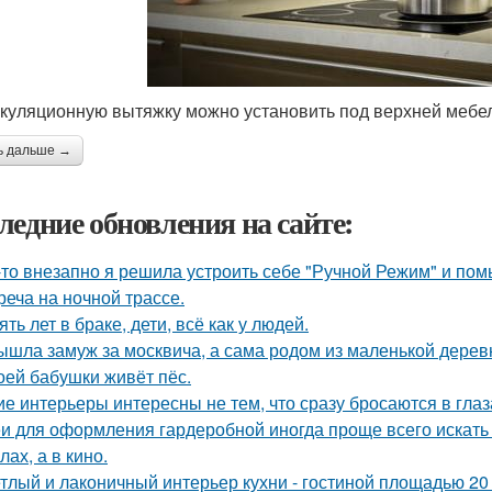
куляционную вытяжку можно установить под верхней мебел
ь дальше →
ледние обновления на сайте:
-то внезапно я решила устроить себе "Ручной Режим" и пом
реча на ночной трассе.
ять лет в браке, дети, всё как у людей.
ышла замуж за москвича, а сама родом из маленькой дерев
оей бабушки живёт пёс.
ие интерьеры интересны не тем, что сразу бросаются в глаза
и для оформления гардеробной иногда проще всего искать 
ах, а в кино.
тлый и лаконичный интерьер кухни - гостиной площадью 20 