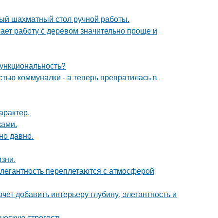
ый шахматный стол ручной работы.
ает работу с деревом значительно проще и
 функциональность?
стью коммуналки - а теперь превратилась в
арактер.
ками.
но давно.
зни.
легантность переплетаются с атмосферой
очет добавить интерьеру глубину, элегантность и
ческую строгость.