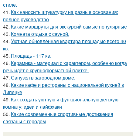
стиле.
41.
Как наносить штукатурку на разные основания:
полное руководство
42.
Какие маршруты для экскурсий самые популярные
43.
Комната отдыха с сауной.
44.
Уютная обновлённая квартира площадью всего 40
кв.
45.
Площадь - 117 кв.
46.
Керамика - материал с характером, особенно когда
речь идёт о крупноформатной плитке.
47.
Санузел в загородном доме.
48.
Какие кафе и рестораны с национальной кухней в
Липецке
49.
Как создать уютную и функциональную детскую
комнату: идеи и лайфхаки
50.
Какие современные спортивные достижения
связаны с городом