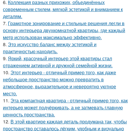
6.
Коллекция разных прихожих, объединённых
современным стилем, мягкой эстетикой и вниманием к
деталям.
7.
Грамотное зонирование и стильные решения легли в
основу интерьера двухкомнатной квартиры, где каждый
метр использован максимально эффективно.
8.
Это искусство баланс между эстетикой и
практичностью находить.
9.
Яркий, красочный интерьер этой квартиры стал
отражением активной и дружной семейной жизни.
10.
Этот интерьер - отличный пример того, как даже
небольшое пространство можно превратить в
атмосферное, выразительное и невероятно уютное
место.
11.
Эта компактная квартира - отличный пример того, как
интерьер может подчёркивать, а не затмевать главную
ценность пространства.
12.
В этой квартире каждая деталь продумана так, чтобы
пространство оставалось лёгким, удобным и визуально