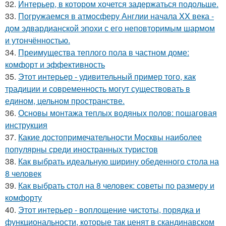
32.
Интерьер, в котором хочется задержаться подольше.
33.
Погружаемся в атмосферу Англии начала XX века -
дом эдвардианской эпохи с его неповторимым шармом
и утончённостью.
34.
Преимущества теплого пола в частном доме:
комфорт и эффективность
35.
Этот интерьер - удивительный пример того, как
традиции и современность могут существовать в
едином, цельном пространстве.
36.
Основы монтажа теплых водяных полов: пошаговая
инструкция
37.
Какие достопримечательности Москвы наиболее
популярны среди иностранных туристов
38.
Как выбрать идеальную ширину обеденного стола на
8 человек
39.
Как выбрать стол на 8 человек: советы по размеру и
комфорту
40.
Этот интерьер - воплощение чистоты, порядка и
функциональности, которые так ценят в скандинавском