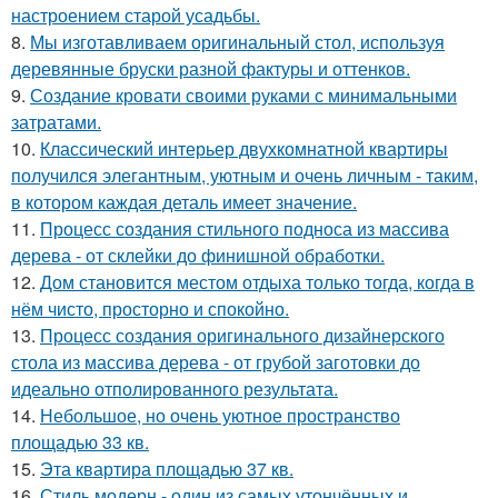
настроением старой усадьбы.
8.
Мы изготавливаем оригинальный стол, используя
деревянные бруски разной фактуры и оттенков.
9.
Создание кровати своими руками с минимальными
затратами.
10.
Классический интерьер двухкомнатной квартиры
получился элегантным, уютным и очень личным - таким,
в котором каждая деталь имеет значение.
11.
Процесс создания стильного подноса из массива
дерева - от склейки до финишной обработки.
12.
Дом становится местом отдыха только тогда, когда в
нём чисто, просторно и спокойно.
13.
Процесс создания оригинального дизайнерского
стола из массива дерева - от грубой заготовки до
идеально отполированного результата.
14.
Небольшое, но очень уютное пространство
площадью 33 кв.
15.
Эта квартира площадью 37 кв.
16.
Стиль модерн - один из самых утончённых и