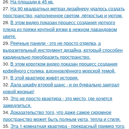
26.
На площади в 45 кв.
27.
На 90 квадратных метрах дизайнеру удалось создать
пространство, наполненное светом, лёгкостью и уютом.
28.
В этом видео показан процесс создания уютного
пледа из пряжи крупной вязки в нежном лавандовом
цвете.
29.
Реечные панели - это не просто отделка, а
выразительный инструмент дизайна, который способен
кардинально преобразить пространство.
30.
В этом коротком видео показан процесс создания
кофейного столика, вдохновлённого морской темой.
31.
В этой квартире живёт история.
32.
Дала шкафу второй шанс - и он буквально заиграл
новой жизнью!
33.
Это не просто квартира - это место, где хочется
замедлиться.
34.
Доказательство того, что даже самое скромное
пространство может быть полным уюта, тепла и стиля.
35.
Эта 1-комнатная квартира - прекрасный пример того,