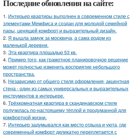
Последние обновления на сайте:
1.
Интерьер квартиры выполнен в современном стиле с
элементами Мемфиса и создан для молодой семейной
пары, ценящей комфорт и выразительный дизайн.
2.
Я вышла замуж за москвича, а сама родом из
маленькой деревни.
3.
Эта квартира площадью 53 кв.
4.
Пример того, как грамотное планировочное решение
может полностью изменить восприятие небольшого
пространства.
5.
Независимо от общего стиля оформления, акцентная
стена - один из самых универсальных и выразительных
инструментов в интерьере.
6.
Трёхкомнатная квартира в скандинавском стиле
получилась по-настоящему тёплой и продуманной для
комфортной жизни.
7.
Интерьер задумывался как место отдыха и уюта, где
современный комфорт деликатно переплетается с