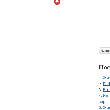
читат
Пос
1.
Жиз
2.
Раб
3.
В т
4.
Инт
пары,
5.
Жил