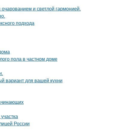
 очарованием и светлой гармонией.
во.
ексного подхода
 дома
лого пола в частном доме
и.
ый вариант для вашей кухни
начинающих
 участка
олицей России