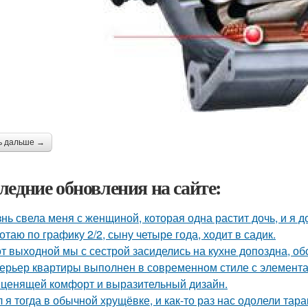
ь дальше →
ледние обновления на сайте:
нь свела меня с женщиной, которая одна растит дочь, и я 
отаю по графику 2/2, сыну четыре года, ходит в садик.
от выходной мы с сестрой засиделись на кухне допоздна, об
ерьер квартиры выполнен в современном стиле с элемент
 ценящей комфорт и выразительный дизайн.
 я тогда в обычной хрущёвке, и как-то раз нас одолели тара