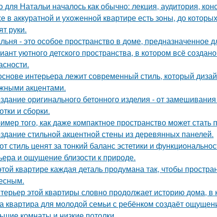
о для Натальи началось как обычно: лекция, аудитория, кон
е в аккуратной и ухоженной квартире есть зоны, до которых
ят руки.
льня - это особое пространство в доме, предназначенное д
иант уютного детского пространства, в котором всё создан
асности.
основе интерьера лежит современный стиль, который дизай
жными акцентами.
здание оригинального бетонного изделия - от замешивани
отки и сборки.
имер того, как даже компактное пространство может стать
здание стильной акцентной стены из деревянных панелей.
от стиль ценят за тонкий баланс эстетики и функциональнос
ьера и ощущение близости к природе.
этой квартире каждая деталь продумана так, чтобы простра
есным.
терьер этой квартиры словно продолжает историю дома, в 
а квартира для молодой семьи с ребёнком создаёт ощущени
ьшие комнаты и низкие потолки.