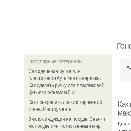
Ген
Популярные материалы
А
Самодельная ручка для
пластиковой бутылки из верёвки.
Как сделать ручку для пластиковой
бутылки объемом 5 л
Как прикрепить доску к кирпичной
Как 
стене. Инструменты
мак
Значок индукции на посуде. Значки
Для т
на посуде или таинственный мир
важно