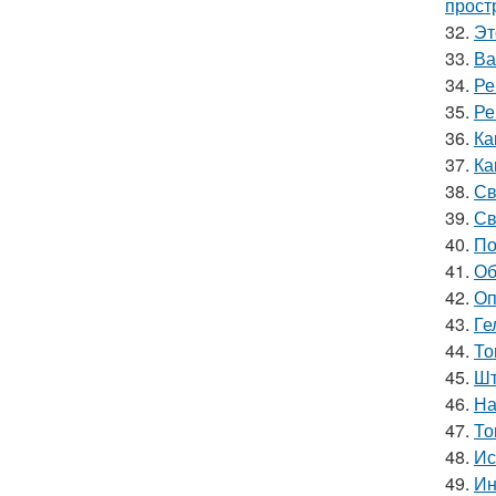
прост
32.
Эт
33.
Ва
34.
Ре
35.
Ре
36.
Ка
37.
Ка
38.
Св
39.
Св
40.
По
41.
Об
42.
Оп
43.
Ге
44.
То
45.
Шт
46.
На
47.
То
48.
Ис
49.
Ин