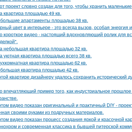
от проект словно создан для того, чтобы хранить маленьк
а квартира площадью 49 кв.
большие апартаменты площадью 38 кв.
рный цвет в интерьере - это всегда вызов, особая энергия 
о короткое видео - настоящий вдохновляющий ролик для вс
делкой".
а небольшая квартира площадью 32 кв.
а уютная квартира площадью всего 38 кв.
ухкомнатная квартира площадью 62 кв.
большая квартира площадью 42 кв.
этой квартире дизайнеру удалось сохранить исторический ду
о впечатляющий пример того, как индустриальное прошлое
ранстве.
этом видео показан оригинальный и практичный DIY - прое
нная своими руками из подручных материалов.
этом видео показан процесс создания яркой и красочной кар
нохром и современная классика в бывшей питерской комму