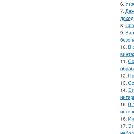
6.
Утр
7.
Даж
доход
8.
Спа
9.
Вар
безоп
10.
В 
винта
11.
Со
обраб
12.
Пр
13.
Со
14.
Эт
интер
15.
В 
интер
16.
Ин
17.
Эт
небол