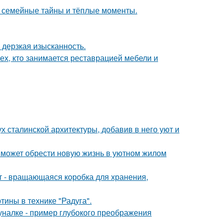
ие семейные тайны и тёплые моменты.
и дерзкая изысканность.
ех, кто занимается реставрацией мебели и
х сталинской архитектуры, добавив в него уют и
 может обрести новую жизнь в уютном жилом
кт - вращающаяся коробка для хранения,
тины в технике "Радуга".
налке - пример глубокого преображения