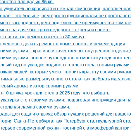
ранства площадью 85 кв.
о удивительно красивая и нежная композиция, наполненная
нная - это больше, чем просто функциональное пространст
монт загородного дома под ключ: все преимущества компл
монт на даче быстро и недорого: секреты и советы
к спасти год ремонта всего за 30 минут
к дешево сделать ремонт в доме: советы и рекомендации
оими руками – красиво и качественно: внутренняя отделка
оими руками: полное руководство по монтажу водяного теп
лный гид по укладке водяного теплого пола своими руками
ожаю людей, которые умеют творить красоту своими рукам
тимальные размеры кухонного стола: как выбрать идеальн
левый ароматизатор своими руками.
п-10 штукатурок для стен в 2025 году: что выбрать
укатурка стен своими руками: пошаговая инструкция для 
стольная лампа своими руками.
вары для сада и отдыха: обзор лучших решений для вашего
тория Санкт-Петербурга: как Петербург стал культурной ст
терьер современной кухни - гостиной с атмосферой кантри.