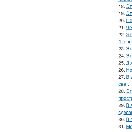
18.
Эт
19.
Эт
20.
Не
21.
Чё
22.
Эт
"Пере
23.
Эт
24.
Эт
25.
Дв
26.
Не
27.
В 
свет.
28.
Эт
прост
29.
В 
сдела
30.
В 
31.
Мо