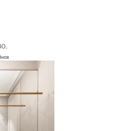
о.
йнов