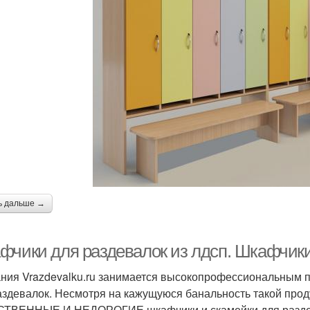
ь дальше →
фчики для раздевалок из лдсп. Шкафчики
ния Vrazdevalku.ru занимается высокопрофессиональным 
аздевалок. Несмотря на кажущуюся банальность такой проду
ТВЕННЫЕ И НЕДОРОГИЕ шкафчики и скамейки для раздева