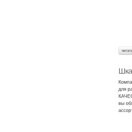
читат
Шка
Компа
для р
КАЧЕС
вы об
ассор