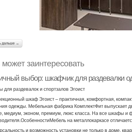
ь дальше →
 может заинтересовать
ичный выбор: шкафчик для раздевалки 
 для раздевалок и спортзалов Эгоист
екционный шкаф Эгоист – практичная, комфортная, компак
ния одежды. Мебельная фабрика КомплектФит выпускает два
е, медиум, эконом, премиум, люкс класса. На все шкафы и ф
водителя.ОсобенностиМебель на металлокаркасе отличае
рсальность и возможность установки не только в доме, кварт