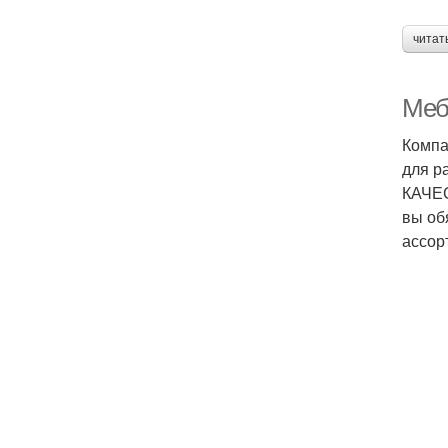
читат
Меб
Компа
для р
КАЧЕС
вы об
ассор