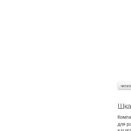
читат
Шка
Компа
для р
КАЧЕС