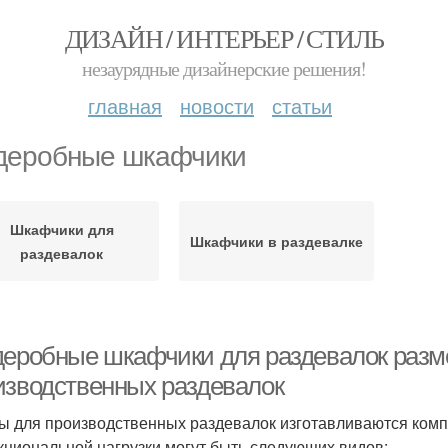
ДИЗАЙН / ИНТЕРЬЕР / СТИЛЬ
незаурядные дизайнерские решения!
главная
новости
статьи
деробные шкафчики
Шкафчики для
Шкафчики в раздевалке
раздевалок
деробные шкафчики для раздевалок раз
изводственных раздевалок
 для производственных раздевалок изготавливаются комп
кциональной нагрузки могут быть следующих видов: