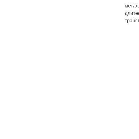
метал
длите
транс