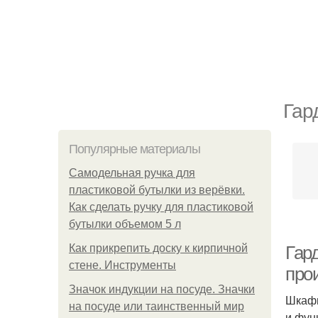
Гар
Популярные материалы
Самодельная ручка для
пластиковой бутылки из верёвки.
Как сделать ручку для пластиковой
бутылки объемом 5 л
Как прикрепить доску к кирпичной
Гар
стене. Инструменты
про
Значок индукции на посуде. Значки
Шкафы
на посуде или таинственный мир
и фун