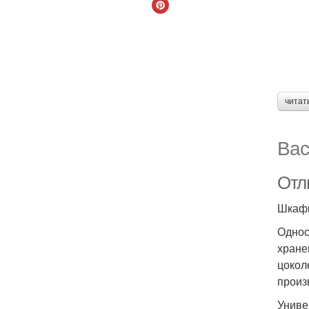
читат
Вас
Отл
Шкафы
Однос
хране
цокол
произ
Униве