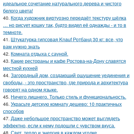
идеальное сочетание натурального дерева и чистого
белого цвета!
40.
Когда художник виртуозно передаёт текстуру шёлка
… но рисует кошку так, будто видел её однажды - и то в
темноте.
41.
Штукатурка гипсовая Knauf Ротбанд 30 кг: все, что
вам нужно знать
42.
Комната отдыха с сауной.
43.
Какие рестораны и кафе Ростова-на-Дону славятся
местной кухней
44.
Загородный дом, создающий ощущение уединения и
свободы, - это пространство, где природа и архитектура
говорят на одном языке.
45.
Ничего лишнего. Только стиль и функциональность.
46.
Украсьте детскую комнату дешево: 10 практичных
способов
47.
Даже небольшое пространство может выглядеть
эффектно, если к нему подошли с чувством вкуса.
48.
Свет, тепло и энергия в каждом уголке.