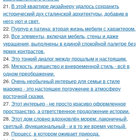
21.
В этой квартире дизайнеру удалось сохранить
исторический дух сталинской архитектуры, добавив в
него уют и свет.
22.
Пурпур и патина: вторая жизнь мебели с характером.
23.
Все элементы, включая мебель, стены и даже
украшения, выполнены в единой спокойной палитре без
ярких контрастов.
24.
Это тонкий диалог между прошлым и настоящим.
25.
Мягкость, изящество и вневременной стиль - всё в
одном преображении.
26.
Очень необычный интерьер для семьи в стиле
марокко - это настоящее погружение в атмосферу
восточной сказки.
27.
Этот интерьер - не просто красиво оформленное
пространство, а ответственное продолжение истории.
28.
Этот дом словно вдохновлён морем: лаконичный,
светлый, функциональный - и в то же время уютный.
29.
Процесс, в котором оживает природа.