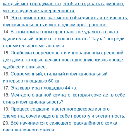
каждый метр продуман так, чтобы создавать гармонию,
уют и ощущение завершённости.
13.
Это пример того, как можно объединить эстетичность,
функциональность и уют в одном пространстве.
14.
В этом компактном пространстве удалось создать
удивительный эффект - словно нажать "Пауза" посреди
стремительного мегаполиса.
15.
Подборка современных и инновационных решений
для дома, которые делают повседневную жизнь проще,
удобнее и стильнее.
16.
Современный, стильный и функциональный
интерьер площадью 60 кв.
17.
Эта квартира площадью 44 кв.
18.
Мечтаете о ванной комнате, которая сочетает в себе
стиль и функциональность?
19.
Процесс создания настенного декоративного
элемента, сочетающего в себе простоту и элегантность.
20.
Всё начинается с сияющего, раскалённого комка
расплавленного стекла.