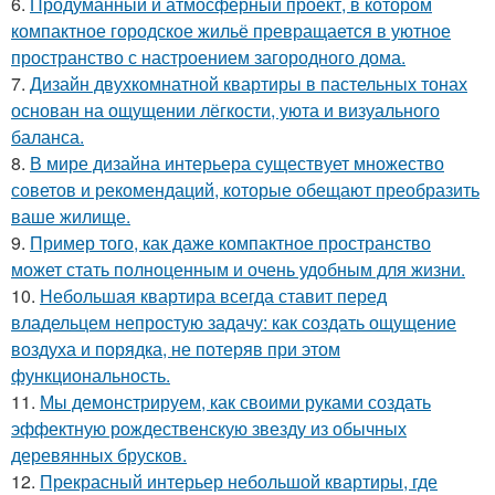
6.
Продуманный и атмосферный проект, в котором
компактное городское жильё превращается в уютное
пространство с настроением загородного дома.
7.
Дизайн двухкомнатной квартиры в пастельных тонах
основан на ощущении лёгкости, уюта и визуального
баланса.
8.
В мире дизайна интерьера существует множество
советов и рекомендаций, которые обещают преобразить
ваше жилище.
9.
Пример того, как даже компактное пространство
может стать полноценным и очень удобным для жизни.
10.
Небольшая квартира всегда ставит перед
владельцем непростую задачу: как создать ощущение
воздуха и порядка, не потеряв при этом
функциональность.
11.
Мы демонстрируем, как своими руками создать
эффектную рождественскую звезду из обычных
деревянных брусков.
12.
Прекрасный интерьер небольшой квартиры, где