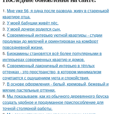
1.
Мне уже 56, я одна после развода, живу в старенькой
квартире отца.
2.
У моей бабушки живёт пёс.
3.
У моей дочери родился сын.
4.
Современный интерьер уютной квартиры - студии
продуман до мелочей и ориентирован на комфорт
повседневной жизни.
5.
Биокамины становятся всё более популярными в
интерьерах современных квартир и домов.
6.
Современный лаконичный интерьер в тёплых
оттенках - это пространство, в котором минимализм
сочетается с ощущением уюта и спокойствия.
7.
В основе оформления - белый, кремовый, бежевый и
мягкие пастельные оттенки.
8.
Мы показываем, как из обычного деревянного бруска
создать удобное и продуманное приспособление для
точной столярной работы.