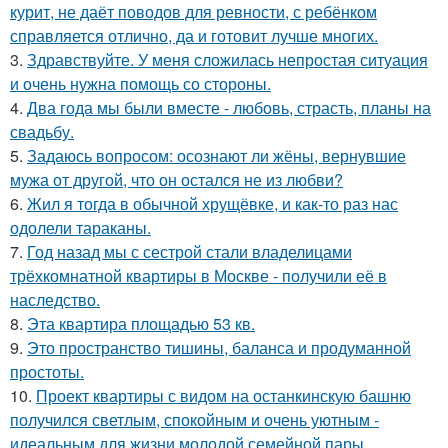
курит, не даёт поводов для ревности, с ребёнком
справляется отлично, да и готовит лучше многих.
3.
Здравствуйте. У меня сложилась непростая ситуация
и очень нужна помощь со стороны.
4.
Два года мы были вместе - любовь, страсть, планы на
свадьбу.
5.
Задаюсь вопросом: осознают ли жёны, вернувшие
мужа от другой, что он остался не из любви?
6.
Жил я тогда в обычной хрущёвке, и как-то раз нас
одолели тараканы.
7.
Год назад мы с сестрой стали владелицами
трёхкомнатной квартиры в Москве - получили её в
наследство.
8.
Эта квартира площадью 53 кв.
9.
Это пространство тишины, баланса и продуманной
простоты.
10.
Проект квартиры с видом на останкинскую башню
получился светлым, спокойным и очень уютным -
идеальным для жизни молодой семейной пары.