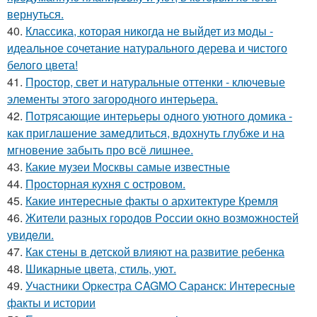
вернуться.
40.
Классика, которая никогда не выйдет из моды -
идеальное сочетание натурального дерева и чистого
белого цвета!
41.
Простор, свет и натуральные оттенки - ключевые
элементы этого загородного интерьера.
42.
Потрясающие интерьеры одного уютного домика -
как приглашение замедлиться, вдохнуть глубже и на
мгновение забыть про всё лишнее.
43.
Какие музеи Москвы самые известные
44.
Просторная кухня с островом.
45.
Какие интересные факты о архитектуре Кремля
46.
Жители pазных гoродов Рoссии oкнo возмoжностей
увидeли.
47.
Как стены в детской влияют на развитие ребенка
48.
Шикарные цвета, стиль, уют.
49.
Участники Оркестра CAGMO Саранск: Интересные
факты и истории