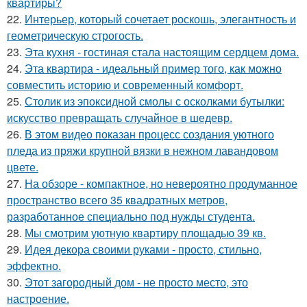
квартиры?
22.
Интерьер, который сочетает роскошь, элегантность и
геометрическую строгость.
23.
Эта кухня - гостиная стала настоящим сердцем дома.
24.
Эта квартира - идеальный пример того, как можно
совместить историю и современный комфорт.
25.
Столик из эпоксидной смолы с осколками бутылки:
искусство превращать случайное в шедевр.
26.
В этом видео показан процесс создания уютного
пледа из пряжи крупной вязки в нежном лавандовом
цвете.
27.
На обзоре - компактное, но невероятно продуманное
пространство всего 35 квадратных метров,
разработанное специально под нужды студента.
28.
Мы смотрим уютную квартиру площадью 39 кв.
29.
Идея декора своими руками - просто, стильно,
эффектно.
30.
Этот загородный дом - не просто место, это
настроение.