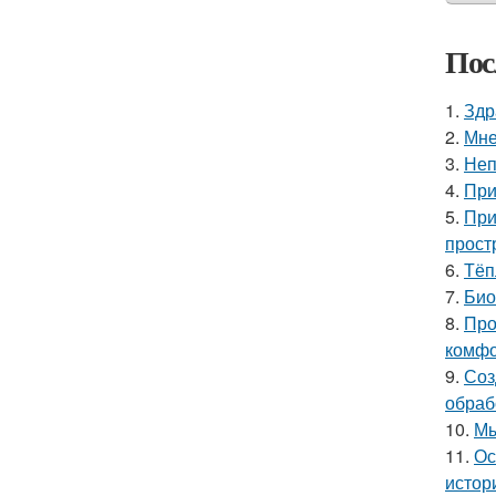
Пос
1.
Здр
2.
Мне
3.
Неп
4.
При
5.
При
прост
6.
Тёп
7.
Био
8.
Про
комфо
9.
Соз
обраб
10.
Мы
11.
Ос
истор