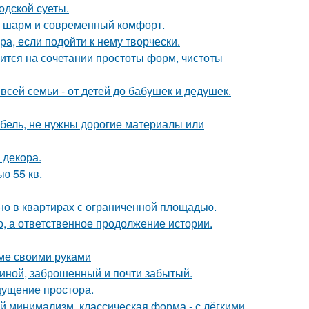
одской суеты.
ий шарм и современный комфорт.
а, если подойти к нему творчески.
тся на сочетании простоты форм, чистоты
всей семьи - от детей до бабушек и дедушек.
ебель, не нужны дорогие материалы или
 декора.
ю 55 кв.
но в квартирах с ограниченной площадью.
о, а ответственное продолжение истории.
оме своими руками
чиной, заброшенный и почти забытый.
ощущение простора.
 минимализм, классическая форма - с лёгкими,