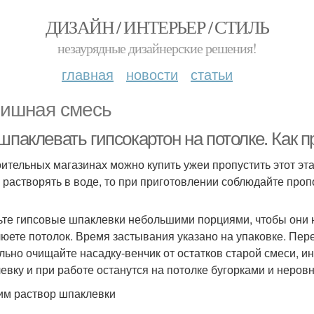
ДИЗАЙН / ИНТЕРЬЕР / СТИЛЬ
незаурядные дизайнерские решения!
главная
новости
статьи
ишная смесь
шпаклевать гипсокартон на потолке. Как 
оительных магазинах можно купить ужеи пропустить этот эт
 растворять в воде, то при приготовлении соблюдайте проп
ьте гипсовые шпаклевки небольшими порциями, чтобы они н
юете потолок. Время застывания указано на упаковке. Пер
льно очищайте насадку-венчик от остатков старой смеси, и
евку и при работе останутся на потолке бугорками и неров
им раствор шпаклевки