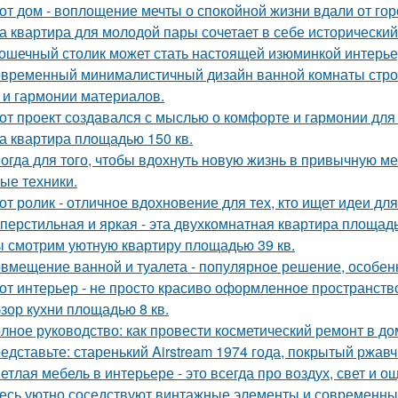
от дом - воплощение мечты о спокойной жизни вдали от гор
а квартира для молодой пары сочетает в себе историческ
ошечный столик может стать настоящей изюминкой интерьер
временный минималистичный дизайн ванной комнаты строи
 и гармонии материалов.
от проект создавался с мыслью о комфорте и гармонии для 
а квартира площадью 150 кв.
огда для того, чтобы вдохнуть новую жизнь в привычную м
ые техники.
от ролик - отличное вдохновение для тех, кто ищет идеи для
перстильная и яркая - эта двухкомнатная квартира площадь
 смотрим уютную квартиру площадью 39 кв.
вмещение ванной и туалета - популярное решение, особен
от интерьер - не просто красиво оформленное пространств
зор кухни площадью 8 кв.
лное руководство: как провести косметический ремонт в д
едставьте: старенький Airstream 1974 года, покрытый ржав
етлая мебель в интерьере - это всегда про воздух, свет и 
есь уютно соседствуют винтажные элементы и современный