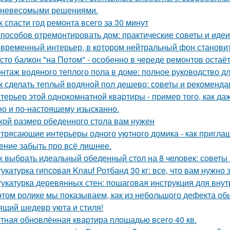
 невесомыми решениями.
к спасти год ремонта всего за 30 минут
способов отремонтировать дом: практические советы и идеи
временный интерьер, в котором нейтральный фон становит
сто балкон "на Потом" - особенно в череде ремонтов остаёт
нтаж водяного теплого пола в доме: полное руководство 
к сделать теплый водяной пол дешево: советы и рекоменда
терьер этой однокомнатной квартиры - пример того, как да
но и по-настоящему изысканно.
кой размер обеденного стола вам нужен
трясающие интерьеры одного уютного домика - как приглаш
ение забыть про всё лишнее.
к выбрать идеальный обеденный стол на 8 человек: советы
укатурка гипсовая Knauf Ротбанд 30 кг: все, что вам нужно 
укатурка деревянных стен: пошаговая инструкция для вну
этом ролике мы показываем, как из небольшого дефекта обы
ящий шедевр уюта и стиля!
тная обновлённая квартира площадью всего 40 кв.