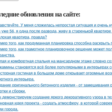
ледние обновления на сайте:
авствуйте. У меня сложилась непростая ситуация и очень 
 уже 56, я одна после развода, живу в старенькой квартире 
лохая квартира, правда?
мер того, как продуманная планировка способна раскрыть 
мер того, как грамотное планировочное решение может по
ранства.
лая и комфортная спальня на мансардном этаже словно соз
камины становятся всё более популярными в интерьерах с
сторная гостиная в большом доме открывает огромные воз
ртного интерьера.
дание оригинального бетонного изделия - от замешивания
отки и сборки.
 демонстрируем создание яркого декоративного узора в т
новная идея проекта - создать атмосферу, в которой совр
ии города.