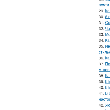
почти
29.
Ка
30.
8 
31.
Со
32.
Ча
33.
Мо
34.
Ка
35.
Ин
стиль
36.
Ка
37.
По
мгнов
38.
Ка
39.
Шт
40.
Шт
41.
В 
насто
42.
Ую