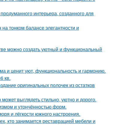
 продуманного интерьера, созданного для
 на тонком балансе элегантности и
нстве можно создать уютный и функциональный
ома и ценит уют, функциональность и гармонию.
6 кв.
оздание оригинальных полочек из остатков
 может выглядеть стильно, уютно и дорого.
лизмом и утончённостью форм.
моря и лёгкости южного настроения.
ех, кто занимается реставрацией мебели и