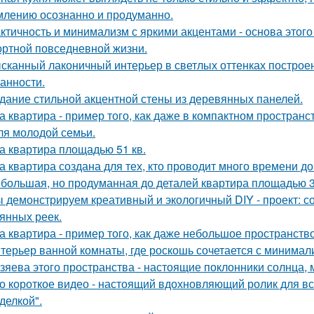
лению осознанно и продуманно.
ктичность и минимализм с яркими акцентами - основа этого
ртной повседневной жизни.
сканный лаконичный интерьер в светлых оттенках построен
анности.
дание стильной акцентной стены из деревянных панелей.
а квартира - пример того, как даже в компактном простра
ля молодой семьи.
а квартира площадью 51 кв.
а квартира создана для тех, кто проводит много времени д
большая, но продуманная до деталей квартира площадью 3
 демонстрируем креативный и экологичный DIY - проект: с
янных реек.
а квартира - пример того, как даже небольшое пространство
терьер ванной комнаты, где роскошь сочетается с минима
зяева этого пространства - настоящие поклонники солнца, 
о короткое видео - настоящий вдохновляющий ролик для вс
делкой".