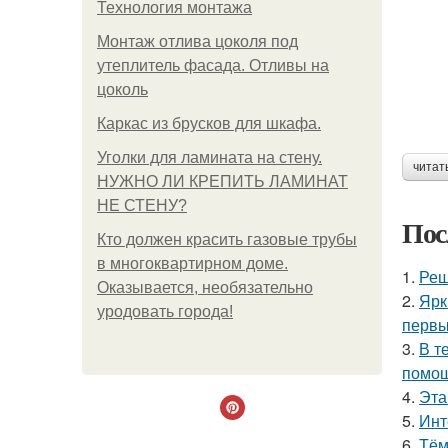
Технология монтажа
Монтаж отлива цоколя под
утеплитель фасада. Отливы на
цоколь
Каркас из брусков для шкафа.
Уголки для ламината на стену.
читат
НУЖНО ЛИ КРЕПИТЬ ЛАМИНАТ
НЕ СТЕНУ?
Пос
Кто должен красить газовые трубы
в многоквартирном доме.
1.
Реш
Оказывается, необязательно
2.
Ярк
уродовать города!
первы
3.
В т
помощ
4.
Эта
5.
Инт
6.
Тём