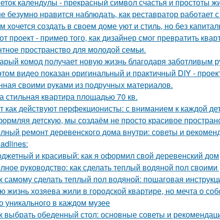
еток календулы - прекрасный символ счастья и простоты жи
е безумно нравится наблюдать, как реставратор работает с
м хочется создать в своем доме уют и стиль, но без капита
от проект - пример того, как дизайнер смог превратить ква
нтное пространство для молодой семьи.
арый комод получает новую жизнь благодаря заботливым ру
этом видео показан оригинальный и практичный DIY - прое
нная своими руками из подручных материалов.
а стильная квартира площадью 70 кв.
т как действуют перфекционисты: с вниманием к каждой дет
ормляя детскую, мы создаём не просто красивое пространств
лный ремонт деревенского дома внутри: советы и рекомен
adlines:
джетный и красивый: как я оформил свой деревенский дом
лное руководство: как сделать теплый водяной пол своими
к самому сделать теплый пол водяной: пошаговая инструкц
ю жизнь хозяева жили в городской квартире, но мечта о со
о уникального в каждом музее
к выбрать обеденный стол: основные советы и рекомендац