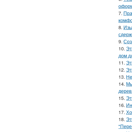
оформ
7.
Пра
комфо
8.
Изы
сдерж
9.
Соз
10.
Эт
дом д
11.
Эт
12.
Эт
13.
Не
14.
Мы
дерев
15.
Эт
16.
Ин
17.
Хо
18.
Эт
"Пере