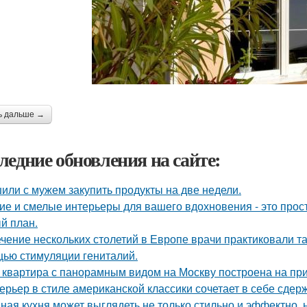
ь дальше →
ледние обновления на сайте:
или с мужем закупить продукты на две недели.
ие и смелые интерьеры для вашего вдохновения - это прост
й план.
ечение нескольких столетий в Европе врачи практиковали т
ью стимуляции гениталий.
 квартира с панорамным видом на Москву построена на при
ерьер в стиле американской классики сочетает в себе сдер
ная кухня может выглядеть не только стильно и эффектно, н