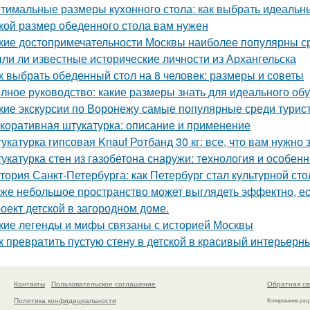
тимальные размеры кухонного стола: как выбрать идеальн
кой размер обеденного стола вам нужен
кие достопримечательности Москвы наиболее популярны с
ли ли известные исторические личности из Архангельска
к выбрать обеденный стол на 8 человек: размеры и советы
лное руководство: какие размеры знать для идеального об
кие экскурсии по Воронежу самые популярные среди турис
коративная штукатурка: описание и применение
укатурка гипсовая Knauf Ротбанд 30 кг: все, что вам нужно 
укатурка стен из газобетона снаружи: технология и особен
тория Санкт-Петербурга: как Петербург стал культурной ст
же небольшое пространство может выглядеть эффектно, есл
оект детской в загородном доме.
кие легенды и мифы связаны с историей Москвы
к превратить пустую стену в детской в красивый интерьерн
Контакты
Пользовательское соглашение
Обратная св
Политика конфидециальности
Копирование раз