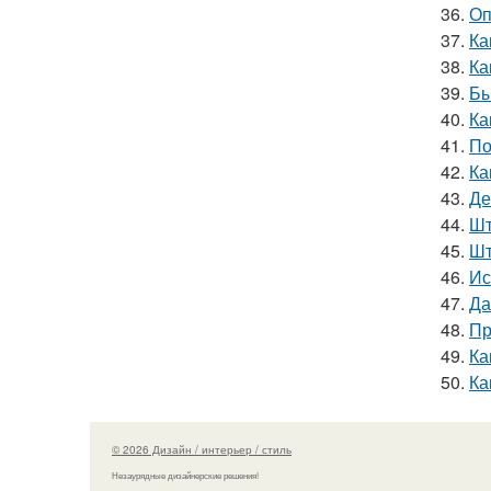
36.
Оп
37.
Ка
38.
Ка
39.
Бы
40.
Ка
41.
По
42.
Ка
43.
Де
44.
Шт
45.
Шт
46.
Ис
47.
Да
48.
Пр
49.
Ка
50.
Ка
© 2026 Дизайн / интерьер / стиль
Незаурядные дизайнерские решения!