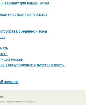
ый вариант для вашей кухни
реди иностранных туристов
устройства обеденной зоны
тов
знать
ности
олицей России
и к нему подошли с чувством вкуса.
ый элемент
язь
решено при указании обратной гиперссылки.