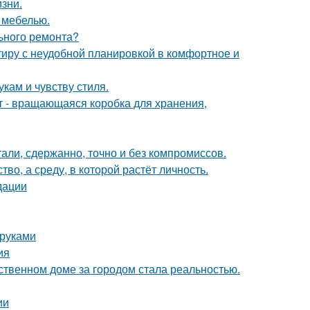
зни.
 мебелью.
льного ремонта?
ртиру с неудобной планировкой в комфортное и
кам и чувству стиля.
кт - вращающаяся коробка для хранения,
али, сдержанно, точно и без компромиссов.
о, а среду, в которой растёт личность.
дации
 руками
ия
бственном доме за городом стала реальностью.
ии