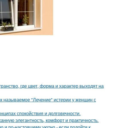
ранство, где цвет, форма и характер выходят на
ак называемое "Лечение" истерии у женщин с
нципах спокойствия и долговечности.
жанную элегантность, комфорт и практичность.
о и по-настоящему уютно - если подойти к