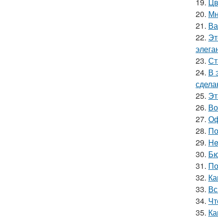
19.
Цв
20.
Мн
21.
Ва
22.
Эт
элега
23.
Ст
24.
В 
сдела
25.
Эт
26.
Во
27.
Оф
28.
По
29.
He
30.
Бю
31.
По
32.
Ка
33.
Вс
34.
Чт
35.
Ка