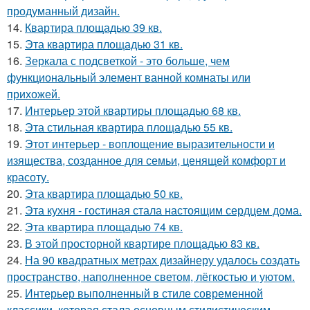
продуманный дизайн.
14.
Квартира площадью 39 кв.
15.
Эта квартира площадью 31 кв.
16.
Зеркала с подсветкой - это больше, чем
функциональный элемент ванной комнаты или
прихожей.
17.
Интерьер этой квартиры площадью 68 кв.
18.
Эта стильная квартира площадью 55 кв.
19.
Этот интерьер - воплощение выразительности и
изящества, созданное для семьи, ценящей комфорт и
красоту.
20.
Эта квартира площадью 50 кв.
21.
Эта кухня - гостиная стала настоящим сердцем дома.
22.
Эта квартира площадью 74 кв.
23.
В этой просторной квартире площадью 83 кв.
24.
На 90 квадратных метрах дизайнеру удалось создать
пространство, наполненное светом, лёгкостью и уютом.
25.
Интерьер выполненный в стиле современной
классики, которая стала основным стилистическим