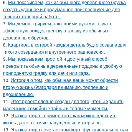
6.
Мы показываем, как из обычного деревянного бруска
создать удобное и продуманное приспособление для
точной столярной работы.
7.
Мы демонстрируем, как своими руками создать
эффектную рождественскую звезду из обычных
деревянных брусков.
8.
Квартира, в которой каждая деталь будто создана для
тихого созерцания и внутреннего равновесия.
9.
Мы показываем простой и доступный способ
превратить обычные деревянные поддоны в удобную
приподнятую грядку для дачи или сада.
10.
История о том, как обычная вещь может обрести
вторую жизнь благодаря вниманию, терпению и
вдохновению.
11.
Этот проект словно создан для того, чтобы хранить
маленькие семейные тайны и тёплые моменты.
12.
Эта квартира - пример того, как можно вдохнуть
жизнь даже в самые запущенные интерьеры.
13.
Эта квартира сочетает комфорт, функциональность и