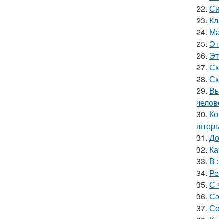
22.
Си
23.
Кл
24.
Ма
25.
Эт
26.
Эт
27.
Ск
28.
Ск
29.
Вы
челов
30.
Ко
шторы
31.
До
32.
Ка
33.
В 
34.
Ре
35.
С 
36.
Сэ
37.
Со