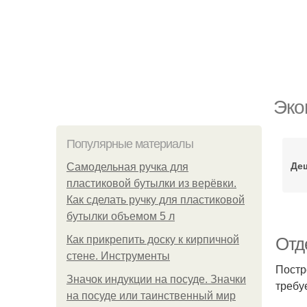
Эко
Популярные материалы
Де
Самодельная ручка для
пластиковой бутылки из верёвки.
Как сделать ручку для пластиковой
бутылки объемом 5 л
Как прикрепить доску к кирпичной
Отд
стене. Инструменты
Постр
Значок индукции на посуде. Значки
требу
на посуде или таинственный мир