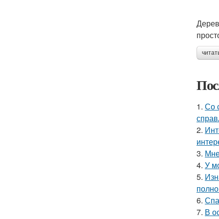
Дерев
прост
читат
Пос
1.
Со 
справ
2.
Инт
интер
3.
Мне
4.
У м
5.
Изн
полно
6.
Спа
7.
В о