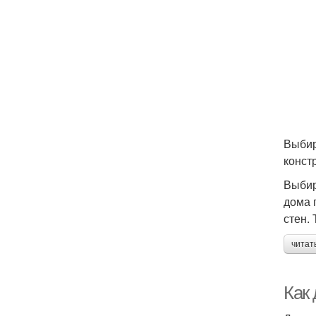
Выбир
конст
Выбир
дома 
стен.
читат
Как