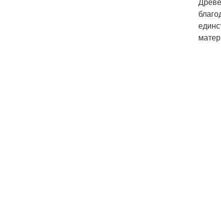
Древе
благо
единс
матер