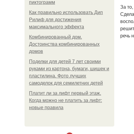
пиктограмм
За то
Как правильно использовать Дип
Сдела
Рилиф для достижения
воспо
максимального эффекта
решит
речь 
Комбинированный дом.
Достоинства комбинированных
домов
Поделки для детей 7 лет своими
руками из картона, бумаги, шишек и
пластилина. Фото лучших
самоделок для семилетних детей
Платит ли за лифт первый этаж.
Когда можно не платить за лифт:
новые правила