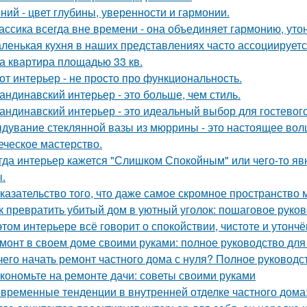
ний - цвет глубины, уверенности и гармонии.
ассика всегда вне времени - она объединяет гармонию, утон
ленькая кухня в наших представлениях часто ассоциируется
а квартира площадью 33 кв.
от интерьер - не просто про функциональность.
андинавский интерьер - это больше, чем стиль.
андинавский интерьер - это идеальный выбор для гостевог
дувание стеклянной вазы из мюррины - это настоящее волше
еческое мастерство.
гда интерьер кажется "Слишком Спокойным" или чего-то явн
.
казательство того, что даже самое скромное пространство 
к превратить убитый дом в уютный уголок: пошаговое руко
этом интерьере всё говорит о спокойствии, чистоте и утончё
монт в своем доме своими руками: полное руководство дл
чего начать ремонт частного дома с нуля? Полное руководс
кономьте на ремонте дачи: советы своими руками
временные тенденции в внутренней отделке частного дома: 