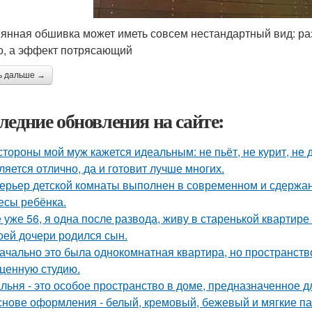
янная обшивка может иметь совсем нестандартный вид: ра
о, а эффект потрясающий
ь дальше →
ледние обновления на сайте:
стороны мой муж кажется идеальным: не пьёт, не курит, не 
ляется отлично, да и готовит лучше многих.
ерьер детской комнаты выполнен в современном и сдержа
есы ребёнка.
 уже 56, я одна после развода, живу в старенькой квартире 
оей дочери родился сын.
ачально это была однокомнатная квартира, но пространств
ценную студию.
льня - это особое пространство в доме, предназначенное д
снове оформления - белый, кремовый, бежевый и мягкие па