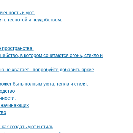
чённость и уют.
 с теснотой и неудобством.
о пространства.
бство, в котором сочетаются огонь, стекло и
о не хватает - попробуйте добавить яркие
может быть полным уюта, тепла и стиля.
водство
нности.
я начинающих
тво
как создать уют и стиль