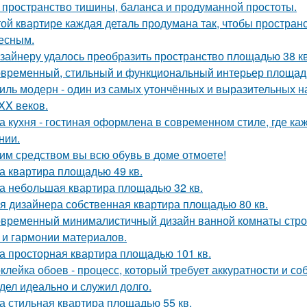
 пространство тишины, баланса и продуманной простоты.
той квартире каждая деталь продумана так, чтобы простран
есным.
зайнеру удалось преобразить пространство площадью 38 кв
временный, стильный и функциональный интерьер площадь
иль модерн - один из самых утончённых и выразительных 
 XX веков.
а кухня - гостиная оформлена в современном стиле, где к
нии.
им средством вы всю обувь в доме отмоете!
а квартира площадью 49 кв.
а небольшая квартира площадью 32 кв.
я дизайнера собственная квартира площадью 80 кв.
временный минималистичный дизайн ванной комнаты строи
 и гармонии материалов.
а просторная квартира площадью 101 кв.
клейка обоев - процесс, который требует аккуратности и со
дел идеально и служил долго.
а стильная квартира площадью 55 кв.