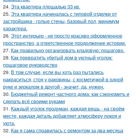
24.
Эта квартира площадью 33 кв.
25.
Эта квартира начиналась с типовой отделки от
застройщика - голые стены, базовый пол, минимум
характера.
26.
Этот интерьер - не просто красиво оформленное
пространство, а ответственное продолжение истории.
27.
Как правильно организовать кладовую: пошагово.
28.
Как превратить убитый дом в уютный уголок:
пошаговое руководство
29.
В том случае, если вы хоть раз пытались
накраситься, стоя у раковины, с косметичкой в одной
руке и зеркалом в другой - значит, да, нужен.
30.
Бюджетный ремонт частного дома: как сэкономить и
сделать всё своими руками
31.
Каждый уголок продуман, каждая вещь - на своём
месте, каждая деталь добавляет атмосферу покоя и
уюта.
32.
Как я сама справилась с ремонтом за два месяца