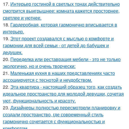
17.
Интерьер гостиной в светлых тонах действительно
смотрится выигрышнее: комната кажется просторнее,
светлее и уютнее.
18.
Гардеробная, которая гармонично вписывается в
интерьер.
19.
Этот проект создавался с мыслью о комфорте и
гармонии для всей семьи - от детей до бабушек и
дедушек.
20.
Переделка или реставрация мебели - это не только
экологично, но и очень творчески:
21.
Маленькая кухня в наших представлениях часто
ассоциируется с теснотой и неудобством.
22.
Эта квартира - настоящий образец того, как создать
идеальное пространство для молодой девушки, сочетая
уют, функциональность и красоту.
23.
Дизайнеры полностью пересмотрели планировку и
создали пространство, где современный стиль
гармонично сочетается с функциональностью и
комфортом.