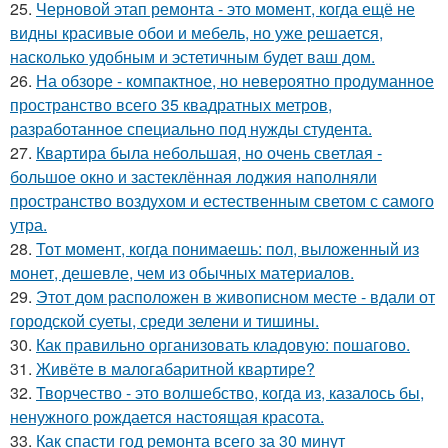
25.
Черновой этап ремонта - это момент, когда ещё не
видны красивые обои и мебель, но уже решается,
насколько удобным и эстетичным будет ваш дом.
26.
На обзоре - компактное, но невероятно продуманное
пространство всего 35 квадратных метров,
разработанное специально под нужды студента.
27.
Квартира была небольшая, но очень светлая -
большое окно и застеклённая лоджия наполняли
пространство воздухом и естественным светом с самого
утра.
28.
Тот момент, когда понимаешь: пол, выложенный из
монет, дешевле, чем из обычных материалов.
29.
Этот дом расположен в живописном месте - вдали от
городской суеты, среди зелени и тишины.
30.
Как правильно организовать кладовую: пошагово.
31.
Живёте в малогабаритной квартире?
32.
Творчество - это волшебство, когда из, казалось бы,
ненужного рождается настоящая красота.
33.
Как спасти год ремонта всего за 30 минут