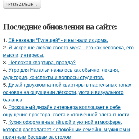
читать дальше →
Последние обновления на сайте:
1.
Её назвали "Гулящей" - и выгнали из дома.
2.
Я искренне люблю своего мужа - его как человека, его
мысли, интересы.
3.
Неплохая квартира, правда?
4.
Утро для Натальи началось как обычно: лекция,
аудитория, конспекты и вопросы студентов.
5.
Дизайн двухкомнатной квартиры в пастельных тонах
основан на ощущении лёгкости, уюта и визуального
баланса.
6.
Роскошный дизайн интерьера воплощает в себе
ощущение простора, света и утончённой элегантности.
7.
Кухня оформлена в тёплой и уютной атмосфере,
которая располагает к спокойным семейным ужинам и
приятным беседам за столом.