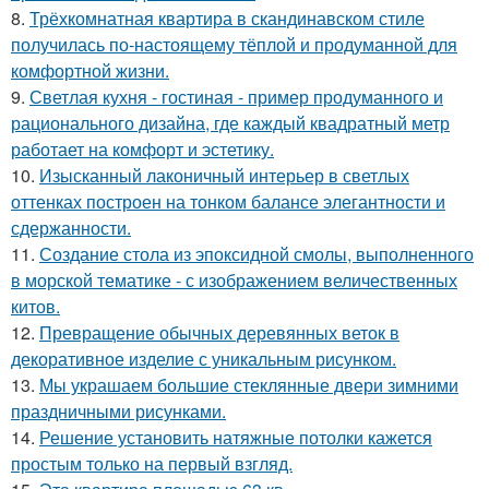
8.
Трёхкомнатная квартира в скандинавском стиле
получилась по-настоящему тёплой и продуманной для
комфортной жизни.
9.
Светлая кухня - гостиная - пример продуманного и
рационального дизайна, где каждый квадратный метр
работает на комфорт и эстетику.
10.
Изысканный лаконичный интерьер в светлых
оттенках построен на тонком балансе элегантности и
сдержанности.
11.
Создание стола из эпоксидной смолы, выполненного
в морской тематике - с изображением величественных
китов.
12.
Превращение обычных деревянных веток в
декоративное изделие с уникальным рисунком.
13.
Мы украшаем большие стеклянные двери зимними
праздничными рисунками.
14.
Решение установить натяжные потолки кажется
простым только на первый взгляд.