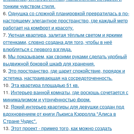
тонким чувством стиля.
6.
Однушка со сложной планировкой превратилась в по-
настоящему элегантное пространство, где каждый метр
работает на комфорт и красоту.
7.
Уютная квартира, залитая тёплым светом и яркими
оттенками, словно создана для того, чтобы в неё
влюбляться с первого взгляда.
8.
Мы показываем, как своими руками сделать удобный
выдвижной боковой шкаф для хранения.
9.
Это пространство, где царит спокойствие, порядок и
эстетика, настраивающая на сосредоточенность.
10.
Эта квартира площадью 51 кв.
11.
Интерьер ванной комнаты, где роскошь сочетается с
минимализмом и утончённостью форм.
12.
Яркий интерьер квартиры для девушки создан под
вдохновением от книги Льюиса Кэрролла "Алиса в
Стране Чудес".
13.
Этот проект - пример того, как можно создать