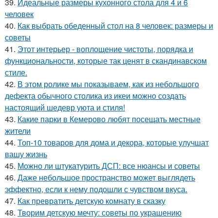
39.
Идеальные размеры кухонного стола для 4 и 6
человек
40.
Как выбрать обеденный стол на 8 человек: размеры и
советы
41.
Этот интерьер - воплощение чистоты, порядка и
функциональности, которые так ценят в скандинавском
стиле.
42.
В этом ролике мы показываем, как из небольшого
дефекта обычного столика из икеи можно создать
настоящий шедевр уюта и стиля!
43.
Какие парки в Кемерово любят посещать местные
жители
44.
Топ-10 товаров для дома и декора, которые улучшат
вашу жизнь
45.
Можно ли штукатурить ДСП: все нюансы и советы
46.
Даже небольшое пространство может выглядеть
эффектно, если к нему подошли с чувством вкуса.
47.
Как превратить детскую комнату в сказку
48.
Творим детскую мечту: советы по украшению