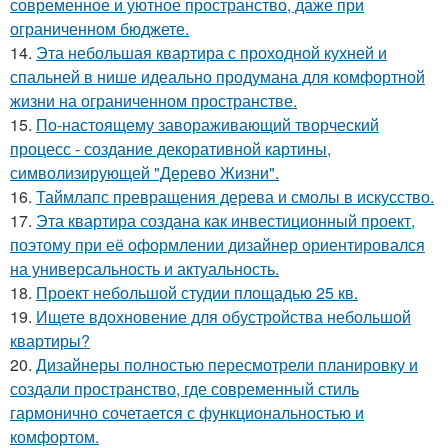
современное и уютное пространство, даже при
ограниченном бюджете.
14.
Эта небольшая квартира с проходной кухней и
спальней в нише идеально продумана для комфортной
жизни на ограниченном пространстве.
15.
По-настоящему завораживающий творческий
процесс - создание декоративной картины,
символизирующей "Дерево Жизни".
16.
Таймлапс превращения дерева и смолы в искусство.
17.
Эта квартира создана как инвестиционный проект,
поэтому при её оформлении дизайнер ориентировался
на универсальность и актуальность.
18.
Проект небольшой студии площадью 25 кв.
19.
Ищете вдохновение для обустройства небольшой
квартиры?
20.
Дизайнеры полностью пересмотрели планировку и
создали пространство, где современный стиль
гармонично сочетается с функциональностью и
комфортом.