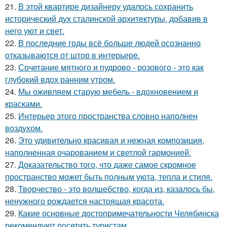
21.
В этой квартире дизайнеру удалось сохранить
исторический дух сталинской архитектуры, добавив в
него уют и свет.
22.
В последние годы всё больше людей осознанно
отказываются от штор в интерьере.
23.
Сочетание мятного и пудрово - розового - это как
глубокий вдох ранним утром.
24.
Мы оживляем старую мебель - вдохновением и
красками.
25.
Интерьер этого пространства словно наполнен
воздухом.
26.
Это удивительно красивая и нежная композиция,
наполненная очарованием и светлой гармонией.
27.
Доказательство того, что даже самое скромное
пространство может быть полным уюта, тепла и стиля.
28.
Творчество - это волшебство, когда из, казалось бы,
ненужного рождается настоящая красота.
29.
Какие основные достопримечательности Челябинска
рекомендуют посетить туристам