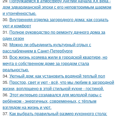
29.
Погружаемся в атмосферу Англии начала XX века -
дом эдвардианской эпохи с его неповторимым шармом
и утончённостью.
30.
Внутренняя отделка загородного дома: как создать
уют и комфорт
31.
Полное руководство по ремонту дачного дома за
один сезон
32.
Можно ли объединить культурный отдых с
расслаблением в Санкт-Петербурге
33.
Всю жизнь хозяева жили в городской квартире, но
мечта о собственном доме за городом стала
реальностью.
34.
Уютный дом: как установить водяной теплый пол
35.
Простор, свет и уют - всё, что мы любим в загородной
жизни, воплощено в этой стильной кухне - гостиной.
36.
Этот интерьер создавался для молодой пары с
ребёнком - энергичных, современных, с тёплым
взглядом на жизнь и уют.
37.
Как выбрать правильный размер кухонного стола: