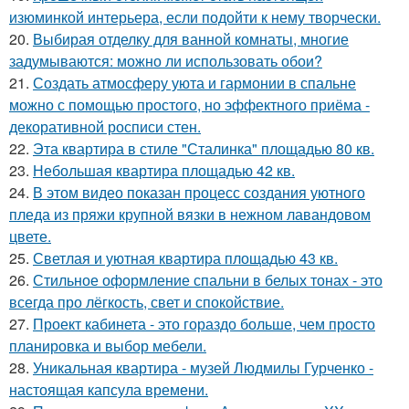
изюминкой интерьера, если подойти к нему творчески.
20.
Выбирая отделку для ванной комнаты, многие
задумываются: можно ли использовать обои?
21.
Создать атмосферу уюта и гармонии в спальне
можно с помощью простого, но эффектного приёма -
декоративной росписи стен.
22.
Эта квартира в стиле "Сталинка" площадью 80 кв.
23.
Небольшая квартира площадью 42 кв.
24.
В этом видео показан процесс создания уютного
пледа из пряжи крупной вязки в нежном лавандовом
цвете.
25.
Светлая и уютная квартира площадью 43 кв.
26.
Стильное оформление спальни в белых тонах - это
всегда про лёгкость, свет и спокойствие.
27.
Проект кабинета - это гораздо больше, чем просто
планировка и выбор мебели.
28.
Уникальная квартира - музей Людмилы Гурченко -
настоящая капсула времени.