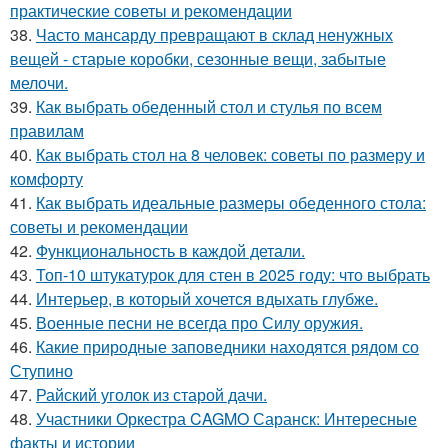
практические советы и рекомендации
38.
Часто мансарду превращают в склад ненужных
вещей - старые коробки, сезонные вещи, забытые
мелочи.
39.
Как выбрать обеденный стол и стулья по всем
правилам
40.
Как выбрать стол на 8 человек: советы по размеру и
комфорту
41.
Как выбрать идеальные размеры обеденного стола:
советы и рекомендации
42.
Функциональность в каждой детали.
43.
Топ-10 штукатурок для стен в 2025 году: что выбрать
44.
Интерьер, в который хочется вдыхать глубже.
45.
Военные песни не всегда про Силу оружия.
46.
Какие природные заповедники находятся рядом со
Ступино
47.
Райский уголок из старой дачи.
48.
Участники Оркестра CAGMO Саранск: Интересные
факты и истории