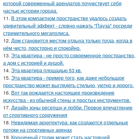
которой современный арендатор почувствует себя
частью истории города.
11.
В этом компактном пространстве удалось создать
удивительный эффект - словно нажать "Пауза" посреди
стремительного мегаполиса.
12.
Дом становится местом отдыха только тогда, когда в
нём чисто, просторно и спокойно.
13.
Эта квартира - не просто современное пространство,
а дом с историей и душой.
14.
Эта квартира площадью 53 кв.
15.
Эта квартира - пример того, как даже небольшое
пространство может выглядеть стильно, уютно и дорого.
16.
Вот так рождается настоящее произведение
искусства - из обычной стены и простых инструментов.
17.
Дизайн зоны ресепшн и лобби. Первое впечатление
от спортивного сооружения
18.
Невидимая архитектура: как создаются отдельные
потоки на спортивных аренах
19.
Крошечный столик может стать настоящей