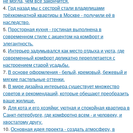
не могла, чем всё закончится.
4.
Год назад мы с сестрой стали владелицами
трёхкомнатной квартиры в Москве - получили её в
наследство.
5.
Просторная кухня - гостиная выполнена в
современном стиле с акцентом на комфорт и
элегантность.
6.
Интерьер задумывался как место отдыха и уюта, где
современный комфорт деликатно переплетается с
настроением старой усадьбы.
7.
В основе оформления - белый, кремовый, бежевый и
мягкие пастельные оттенки.
8.
В мире дизайна интерьера существует множество
советов и рекомендаций, которые обещают преобразить
ваше жилище.
9.
Для кота и его хозяйки: уютная и спокойная квартира в
Санкт-петербурге, где комфортно всем - и человеку, и
хвостатому другу.
10.
Основная идея проекта - создать атмосферу, в