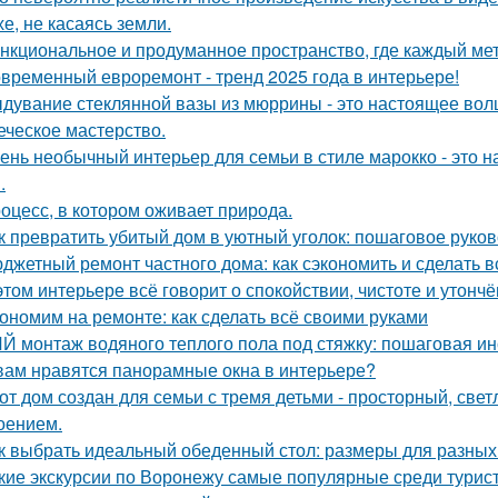
хе, не касаясь земли.
нкциональное и продуманное пространство, где каждый метр
временный евроремонт - тренд 2025 года в интерьере!
дувание стеклянной вазы из мюррины - это настоящее волше
еческое мастерство.
ень необычный интерьер для семьи в стиле марокко - это 
.
оцесс, в котором оживает природа.
к превратить убитый дом в уютный уголок: пошаговое руко
джетный ремонт частного дома: как сэкономить и сделать 
этом интерьере всё говорит о спокойствии, чистоте и утончё
ономим на ремонте: как сделать всё своими руками
Й монтаж водяного теплого пола под стяжку: пошаговая ин
вам нравятся панорамные окна в интерьере?
от дом создан для семьи с тремя детьми - просторный, све
оением.
к выбрать идеальный обеденный стол: размеры для разных
кие экскурсии по Воронежу самые популярные среди турис