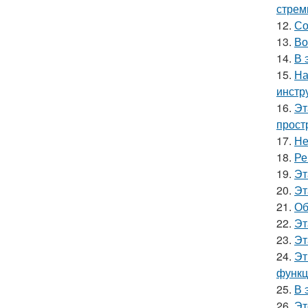
стрем
12.
Со
13.
Во
14.
В 
15.
На
инстр
16.
Эт
прост
17.
Не
18.
Ре
19.
Эт
20.
Эт
21.
Об
22.
Эт
23.
Эт
24.
Эт
функц
25.
В 
26.
Эт