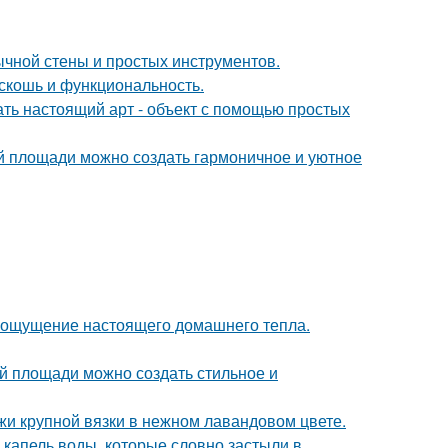
ычной стены и простых инструментов.
скошь и функциональность.
ать настоящий арт - объект с помощью простых
ой площади можно создать гармоничное и уютное
ать ощущение настоящего домашнего тепла.
й площади можно создать стильное и
жи крупной вязки в нежном лавандовом цвете.
 капель воды, которые словно застыли в