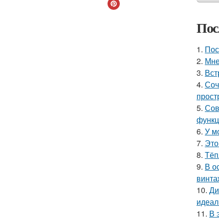
Пос
1.
Пос
2.
Мне
3.
Вст
4.
Соч
прост
5.
Сов
функц
6.
У м
7.
Это
8.
Тёп
9.
В о
винта
10.
Ди
идеал
11.
В 