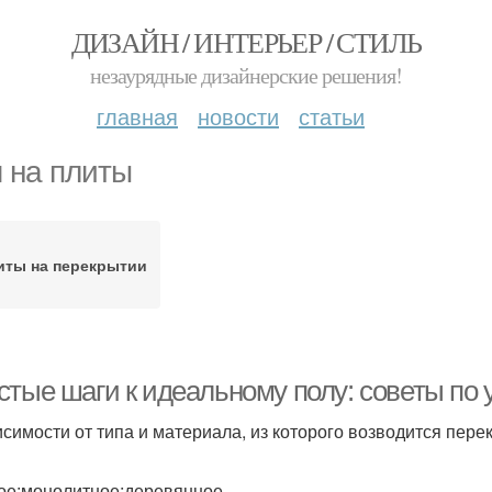
ДИЗАЙН / ИНТЕРЬЕР / СТИЛЬ
незаурядные дизайнерские решения!
главная
новости
статьи
 на плиты
иты на перекрытии
стые шаги к идеальному полу: советы по 
исимости от типа и материала, из которого возводится пер
ое;монолитное;деревянное.