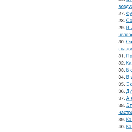
возду
27.
Фу
28.
Со
29.
Вы
челов
30.
Оч
сказки
31.
Пр
32.
Ка
33.
Бю
34.
В 
35.
Эк
36.
ДИ
37.
А 
38.
Эт
настр
39.
Ка
40.
Ка