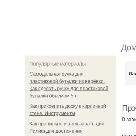
Дом
Популярные материалы
Пл
Самодельная ручка для
пластиковой бутылки из верёвки.
Как сделать ручку для пластиковой
бутылки объемом 5 л
Как прикрепить доску к кирпичной
Про
стене. Инструменты
В зав
Как правильно использовать Дип
Рилиф для достижения
плитн