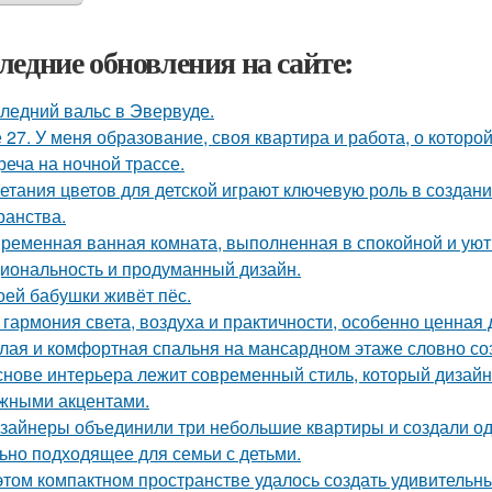
ледние обновления на сайте:
ледний вальс в Эвервуде.
 27. У меня образование, своя квартира и работа, о которой
реча на ночной трассе.
етания цветов для детской играют ключевую роль в создан
ранства.
ременная ванная комната, выполненная в спокойной и уютн
иональность и продуманный дизайн.
оей бабушки живёт пёс.
 гармония света, воздуха и практичности, особенно ценная
лая и комфортная спальня на мансардном этаже словно соз
снове интерьера лежит современный стиль, который дизайн
жными акцентами.
зайнеры объединили три небольшие квартиры и создали од
ьно подходящее для семьи с детьми.
этом компактном пространстве удалось создать удивительн