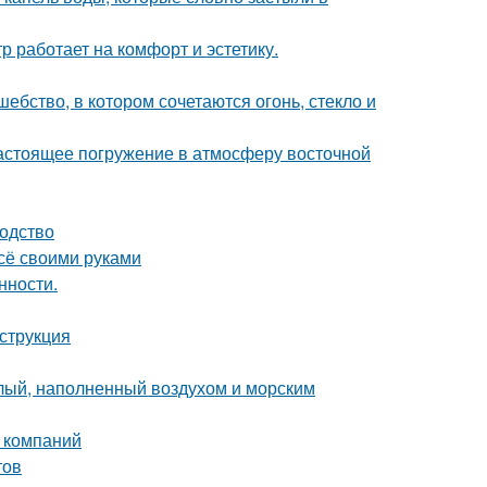
 работает на комфорт и эстетику.
бство, в котором сочетаются огонь, стекло и
настоящее погружение в атмосферу восточной
водство
всё своими руками
нности.
струкция
тлый, наполненный воздухом и морским
 компаний
тов