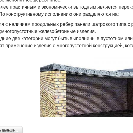
лее практичным и экономически выгодным является перек
 По конструктивному исполнению они разделяются на:
ия с наличием продольных ребер;панели шатрового типа с 
;многопустотные железобетонные изделия.
дние две категории могут быть выполнены в пустотном или
ят применение изделия с многопустотной конструкцией, кот
ь дальше →