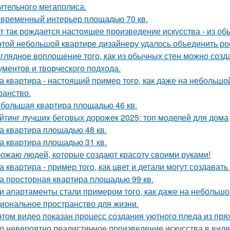
ительного мегаполиса.
временный интерьер площадью 70 кв.
т так рождается настоящее произведение искусства - из об
этой небольшой квартире дизайнеру удалось объединить ро
глядное воплощение того, как из обычных стен можно созд
ументов и творческого подхода.
а квартира - настоящий пример того, как даже на небольш
ранство.
большая квартира площадью 46 кв.
йтинг лучших беговых дорожек 2025: топ моделей для дома
а квартира площадью 48 кв.
а квартира площадью 31 кв.
ожаю людей, которые создают красоту своими руками!
а квартира - пример того, как цвет и детали могут создав
а просторная квартира площадью 99 кв.
и апартаменты стали примером того, как даже на небольшо
иональное пространство для жизни.
этом видео показан процесс создания уютного пледа из пря
о невероятно реалистичное произведение искусства в виде