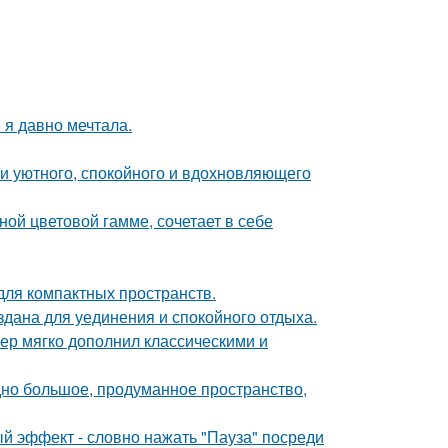
 я давно мечтала.
ии уютного, спокойного и вдохновляющего
ой цветовой гамме, сочетает в себе
 для компактных пространств.
дана для уединения и спокойного отдыха.
ер мягко дополнил классическими и
но большое, продуманное пространство,
ый эффект - словно нажать "Пауза" посреди