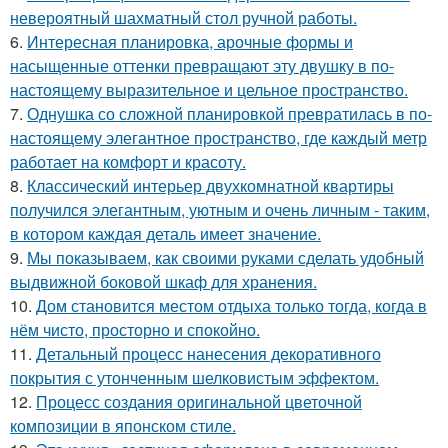
невероятный шахматный стол ручной работы.
6.
Интересная планировка, арочные формы и
насыщенные оттенки превращают эту двушку в по-
настоящему выразительное и цельное пространство.
7.
Однушка со сложной планировкой превратилась в по-
настоящему элегантное пространство, где каждый метр
работает на комфорт и красоту.
8.
Классический интерьер двухкомнатной квартиры
получился элегантным, уютным и очень личным - таким,
в котором каждая деталь имеет значение.
9.
Мы показываем, как своими руками сделать удобный
выдвижной боковой шкаф для хранения.
10.
Дом становится местом отдыха только тогда, когда в
нём чисто, просторно и спокойно.
11.
Детальный процесс нанесения декоративного
покрытия с утонченным шелковистым эффектом.
12.
Процесс создания оригинальной цветочной
композиции в японском стиле.