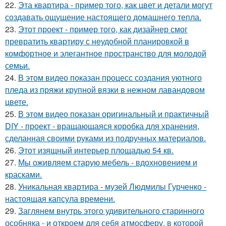
22.
Эта квартира - пример того, как цвет и детали могут
создавать ощущение настоящего домашнего тепла.
23.
Этот проект - пример того, как дизайнер смог
превратить квартиру с неудобной планировкой в
комфортное и элегантное пространство для молодой
семьи.
24.
В этом видео показан процесс создания уютного
пледа из пряжи крупной вязки в нежном лавандовом
цвете.
25.
В этом видео показан оригинальный и практичный
DIY - проект - вращающаяся коробка для хранения,
сделанная своими руками из подручных материалов.
26.
Этот изящный интерьер площадью 54 кв.
27.
Мы оживляем старую мебель - вдохновением и
красками.
28.
Уникальная квартира - музей Людмилы Гурченко -
настоящая капсула времени.
29.
Заглянем внутрь этого удивительного старинного
особняка - и откроем для себя атмосферу, в которой