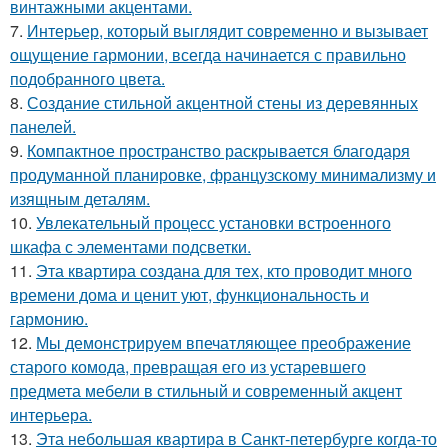
винтажными акцентами.
7.
Интерьер, который выглядит современно и вызывает
ощущение гармонии, всегда начинается с правильно
подобранного цвета.
8.
Создание стильной акцентной стены из деревянных
панелей.
9.
Компактное пространство раскрывается благодаря
продуманной планировке, французскому минимализму и
изящным деталям.
10.
Увлекательный процесс установки встроенного
шкафа с элементами подсветки.
11.
Эта квартира создана для тех, кто проводит много
времени дома и ценит уют, функциональность и
гармонию.
12.
Мы демонстрируем впечатляющее преображение
старого комода, превращая его из устаревшего
предмета мебели в стильный и современный акцент
интерьера.
13.
Эта небольшая квартира в Санкт-петербурге когда-то