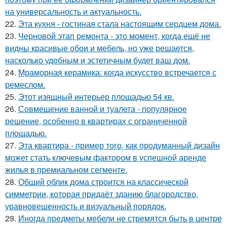
на универсальность и актуальность.
22.
Эта кухня - гостиная стала настоящим сердцем дома.
23.
Черновой этап ремонта - это момент, когда ещё не
видны красивые обои и мебель, но уже решается,
насколько удобным и эстетичным будет ваш дом.
24.
Мраморная керамика: когда искусство встречается с
ремеслом.
25.
Этот изящный интерьер площадью 54 кв.
26.
Совмещение ванной и туалета - популярное
решение, особенно в квартирах с ограниченной
площадью.
27.
Эта квартира - пример того, как продуманный дизайн
может стать ключевым фактором в успешной аренде
жилья в премиальном сегменте.
28.
Общий облик дома строится на классической
симметрии, которая придаёт зданию благородство,
уравновешенность и визуальный порядок.
29.
Иногда предметы мебели не стремятся быть в центре