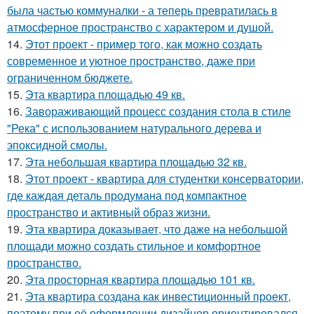
была частью коммуналки - а теперь превратилась в
атмосферное пространство с характером и душой.
14.
Этот проект - пример того, как можно создать
современное и уютное пространство, даже при
ограниченном бюджете.
15.
Эта квартира площадью 49 кв.
16.
Завораживающий процесс создания стола в стиле
"Река" с использованием натурального дерева и
эпоксидной смолы.
17.
Эта небольшая квартира площадью 32 кв.
18.
Этот проект - квартира для студентки консерватории,
где каждая деталь продумана под компактное
пространство и активный образ жизни.
19.
Эта квартира доказывает, что даже на небольшой
площади можно создать стильное и комфортное
пространство.
20.
Эта просторная квартира площадью 101 кв.
21.
Эта квартира создана как инвестиционный проект,
поэтому при её оформлении дизайнер ориентировался