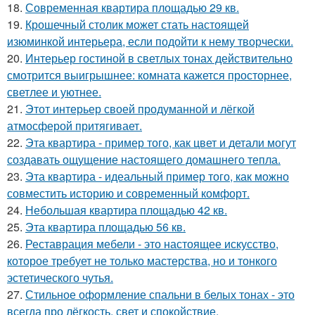
18.
Современная квартира площадью 29 кв.
19.
Крошечный столик может стать настоящей
изюминкой интерьера, если подойти к нему творчески.
20.
Интерьер гостиной в светлых тонах действительно
смотрится выигрышнее: комната кажется просторнее,
светлее и уютнее.
21.
Этот интерьер своей продуманной и лёгкой
атмосферой притягивает.
22.
Эта квартира - пример того, как цвет и детали могут
создавать ощущение настоящего домашнего тепла.
23.
Эта квартира - идеальный пример того, как можно
совместить историю и современный комфорт.
24.
Небольшая квартира площадью 42 кв.
25.
Эта квартира площадью 56 кв.
26.
Реставрация мебели - это настоящее искусство,
которое требует не только мастерства, но и тонкого
эстетического чутья.
27.
Стильное оформление спальни в белых тонах - это
всегда про лёгкость, свет и спокойствие.