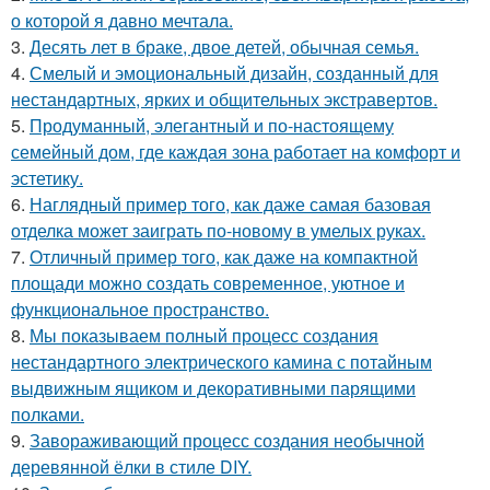
о которой я давно мечтала.
3.
Десять лет в браке, двое детей, обычная семья.
4.
Смелый и эмоциональный дизайн, созданный для
нестандартных, ярких и общительных экстравертов.
5.
Продуманный, элегантный и по-настоящему
семейный дом, где каждая зона работает на комфорт и
эстетику.
6.
Наглядный пример того, как даже самая базовая
отделка может заиграть по-новому в умелых руках.
7.
Отличный пример того, как даже на компактной
площади можно создать современное, уютное и
функциональное пространство.
8.
Мы показываем полный процесс создания
нестандартного электрического камина с потайным
выдвижным ящиком и декоративными парящими
полками.
9.
Завораживающий процесс создания необычной
деревянной ёлки в стиле DIY.