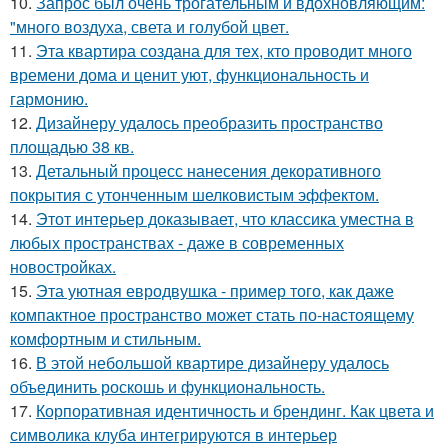
10.
Запрос был очень трогательным и вдохновляющим:
"много воздуха, света и голубой цвет.
11.
Эта квартира создана для тех, кто проводит много
времени дома и ценит уют, функциональность и
гармонию.
12.
Дизайнеру удалось преобразить пространство
площадью 38 кв.
13.
Детальный процесс нанесения декоративного
покрытия с утонченным шелковистым эффектом.
14.
Этот интерьер доказывает, что классика уместна в
любых пространствах - даже в современных
новостройках.
15.
Эта уютная евродвушка - пример того, как даже
компактное пространство может стать по-настоящему
комфортным и стильным.
16.
В этой небольшой квартире дизайнеру удалось
объединить роскошь и функциональность.
17.
Корпоративная идентичность и брендинг. Как цвета и
символика клуба интегрируются в интерьер