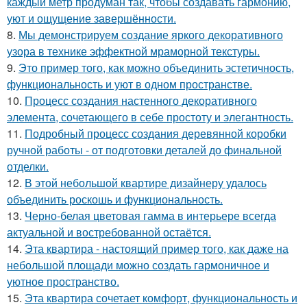
каждый метр продуман так, чтобы создавать гармонию,
уют и ощущение завершённости.
8.
Мы демонстрируем создание яркого декоративного
узора в технике эффектной мраморной текстуры.
9.
Это пример того, как можно объединить эстетичность,
функциональность и уют в одном пространстве.
10.
Процесс создания настенного декоративного
элемента, сочетающего в себе простоту и элегантность.
11.
Подробный процесс создания деревянной коробки
ручной работы - от подготовки деталей до финальной
отделки.
12.
В этой небольшой квартире дизайнеру удалось
объединить роскошь и функциональность.
13.
Черно-белая цветовая гамма в интерьере всегда
актуальной и востребованной остаётся.
14.
Эта квартира - настоящий пример того, как даже на
небольшой площади можно создать гармоничное и
уютное пространство.
15.
Эта квартира сочетает комфорт, функциональность и