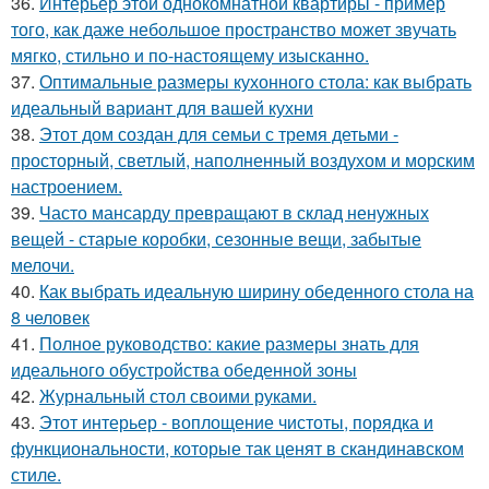
36.
Интерьер этой однокомнатной квартиры - пример
того, как даже небольшое пространство может звучать
мягко, стильно и по-настоящему изысканно.
37.
Оптимальные размеры кухонного стола: как выбрать
идеальный вариант для вашей кухни
38.
Этот дом создан для семьи с тремя детьми -
просторный, светлый, наполненный воздухом и морским
настроением.
39.
Часто мансарду превращают в склад ненужных
вещей - старые коробки, сезонные вещи, забытые
мелочи.
40.
Как выбрать идеальную ширину обеденного стола на
8 человек
41.
Полное руководство: какие размеры знать для
идеального обустройства обеденной зоны
42.
Журнальный стол своими руками.
43.
Этот интерьер - воплощение чистоты, порядка и
функциональности, которые так ценят в скандинавском
стиле.