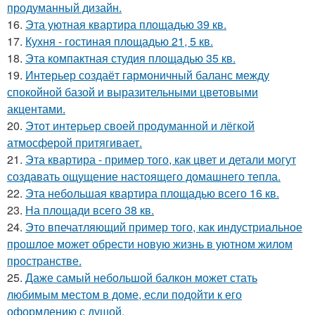
продуманный дизайн.
16.
Эта уютная квартира площадью 39 кв.
17.
Кухня - гостиная площадью 21, 5 кв.
18.
Эта компактная студия площадью 35 кв.
19.
Интерьер создаёт гармоничный баланс между
спокойной базой и выразительными цветовыми
акцентами.
20.
Этот интерьер своей продуманной и лёгкой
атмосферой притягивает.
21.
Эта квартира - пример того, как цвет и детали могут
создавать ощущение настоящего домашнего тепла.
22.
Эта небольшая квартира площадью всего 16 кв.
23.
На площади всего 38 кв.
24.
Это впечатляющий пример того, как индустриальное
прошлое может обрести новую жизнь в уютном жилом
пространстве.
25.
Даже самый небольшой балкон может стать
любимым местом в доме, если подойти к его
оформлению с душой.