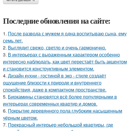
читать дальше →
Последние обновления на сайте:
1.
После развода с мужем я одна воспитываю сына, ему
семь лет.
2.
Выглядит свежо, светло и очень гармонично.
3.
В интерьерах с выраженным характером особенно
интересно наблюдать, как цвет перестаёт быть акцентом
и становится конструктивным элементом.
4.
Дизайн кухни - гостиной в эко - стиле создаёт
ощущение близости к природе и внутреннего
спокойствия, даже в компактном пространстве.
5.
Биокамины становятся всё более популярными в
интерьерах современных квартир и домов.
6.
Покрытие деревянного пола глубоким насыщенным
чёрным цветом.
7.
Прекрасный интерьер небольшой квартиры, где