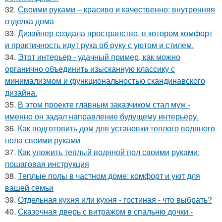
32.
Своими руками – красиво и качественно: внутренняя
отделка дома
33.
Дизайнер создала пространство, в котором комфорт
и практичность идут рука об руку с уютом и стилем.
34.
Этот интерьер - удачный пример, как можно
органично объединить изысканную классику с
минимализмом и функциональностью скандинавского
дизайна.
35.
В этом проекте главным заказчиком стал муж -
именно он задал направление будущему интерьеру.
36.
Как подготовить дом для установки теплого водяного
пола своими руками
37.
Как уложить теплый водяной пол своими руками:
пошаговая инструкция
38.
Теплые полы в частном доме: комфорт и уют для
вашей семьи
39.
Отдельная кухня или кухня - гостиная - что выбрать?
40.
Сказочная дверь с витражом в спальню дочки -