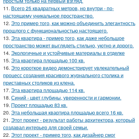
простым только на первый взгляд.
11.
Всего 25 квадратных метров, но внутри - по-
настоящему уникальное пространство.
12.
Это пример того, как можно объединить элегантность
прошлого с функциональностью настоящего.
13.
Эта квартира - пример того, как даже небольшое
пространство может выглядеть стильно, уютно и дорого.
14.
Экологичные и устойчивые материалы в отделке
15.
Эта квартира площадью 100 кв.
16.
Это короткое видео демонстрирует увлекательный
процесс создания красивого журнального столика и
приставных столиков из клена.
17.
Эта квартира площадью 114 кв.
18.
Синий - цвет глубины, уверенности и гармонии.
19.
Проект площадью 83 кв.
20.
Эта небольшая квартира площадью всего 16 кв.
21.
Этот проект - результат работы архитектора, который
создавал интерьер для своей семьи.
22.
Этот проект - пример того, как дизайнер смог