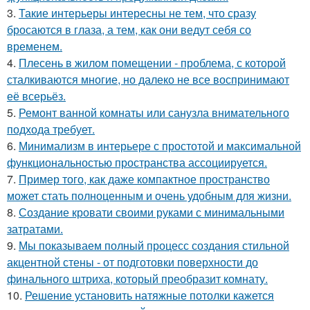
3.
Такие интерьеры интересны не тем, что сразу
бросаются в глаза, а тем, как они ведут себя со
временем.
4.
Плесень в жилом помещении - проблема, с которой
сталкиваются многие, но далеко не все воспринимают
её всерьёз.
5.
Ремонт ванной комнаты или санузла внимательного
подхода требует.
6.
Минимализм в интерьере с простотой и максимальной
функциональностью пространства ассоциируется.
7.
Пример того, как даже компактное пространство
может стать полноценным и очень удобным для жизни.
8.
Создание кровати своими руками с минимальными
затратами.
9.
Мы показываем полный процесс создания стильной
акцентной стены - от подготовки поверхности до
финального штриха, который преобразит комнату.
10.
Решение установить натяжные потолки кажется