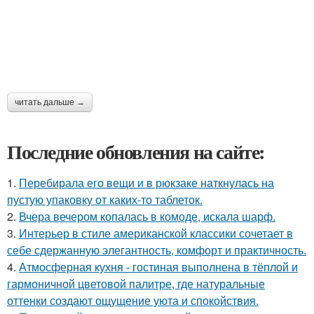
читать дальше →
Последние обновления на сайте:
1.
Перебирала его вещи и в рюкзаке наткнулась на
пустую упаковку от каких-то таблеток.
2.
Вчера вечером копалась в комоде, искала шарф.
3.
Интерьер в стиле американской классики сочетает в
себе сдержанную элегантность, комфорт и практичность.
4.
Атмосферная кухня - гостиная выполнена в тёплой и
гармоничной цветовой палитре, где натуральные
оттенки создают ощущение уюта и спокойствия.