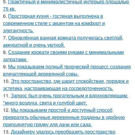
5.
Практичный и минималистичный интерьер площадью
75 кв.
6.
Просторная кухня - гостиная выполнена в
современном стиле с акцентом на комфорт и
элегантность.
7.
Обновлённая ванная комната получилась светлой,
аккуратной и очень уютной.
8.
Создание кровати своими руками с минимальными
затратами.
9.
Мы показываем полный творческий процесс создания
впечатляющей деревянной совы.
10.
Это пространство, где царит спокойствие, порядок и
эстетика, настраивающая на сосредоточенность.
11.
Запрос был очень трогательным и вдохновляющим:
"много воздуха, света и голубой цвет.
12.
Мы показываем простой и доступный способ
превратить обычные деревянные поддоны в удобную
приподнятую грядку для дачи или сада.
13.
Дизайнеру удалось преобразить пространство